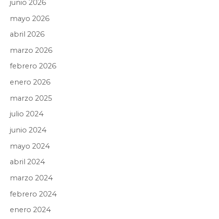
junio 2026
mayo 2026
abril 2026
marzo 2026
febrero 2026
enero 2026
marzo 2025
julio 2024
junio 2024
mayo 2024
abril 2024
marzo 2024
febrero 2024
enero 2024