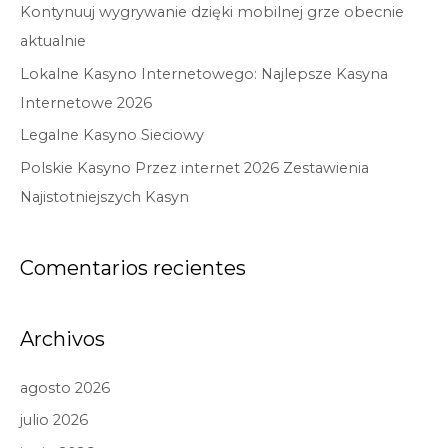
p
Kontynuuj wygrywanie dzięki mobilnej grze obecnie
o
aktualnie
r
Lokalne Kasyno Internetowego: Najlepsze Kasyna
:
Internetowe 2026
Legalne Kasyno Sieciowy
Polskie Kasyno Przez internet 2026 Zestawienia
Najistotniejszych Kasyn
Comentarios recientes
Archivos
agosto 2026
julio 2026