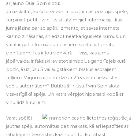
ar jauno Dual Spin slotu:
Ja uzskatāt, ka šī bieži vien ir jūsu jaunās pozīcijas spēle,
turpiniet pētīt Twin Twist, atzīmējiet informāciju, kas
jums jāzina par šo spēli. Izmantojiet savas interneta
kazino zināšanas, sniedzot neatkarīgus ieteikumus, un
varat iegūt informāciju no īstiem spēļu automātu
cienītājiem. Tas ir ļoti vienkārši — viss, kas jums
jāpārvalda, ir faktiski ievietot simbolus gandrīz jebkurā
pozīcijā uz jūsu 3 vai augstākiem blakus esošajiem
ruļļiem. Vai jums ir pieredze ar 243 veidu tiešsaistes
spēļu automātiem? Būtībā šī ir jūsu Twin Spin slota
vissvarīgākā spēja. Un katrs vērpjot hipersaiti kopā ar
viņu līdz 5 ruļļiem.
Varat spēlēt
jautras spēļu automātus bez maksas, kā arī iepazīties ar
labākajiem tiešsaistes kazino un to, kur atrast