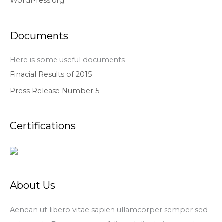
WordPress.org
Documents
Here is some useful documents
Finacial Results of 2015
Press Release Number 5
Certifications
About Us
Aenean ut libero vitae sapien ullamcorper semper sed