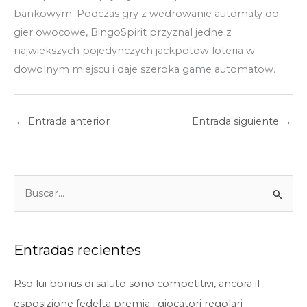
bankowym. Podczas gry z wedrowanie automaty do
gier owocowe, BingoSpirit przyznal jedne z
najwiekszych pojedynczych jackpotow loteria w
dowolnym miejscu i daje szeroka game automatow.
←
Entrada anterior
Entrada siguiente
→
B
u
s
c
Entradas recientes
a
Rso lui bonus di saluto sono competitivi, ancora il
r
esposizione fedelta premia i giocatori regolari
p