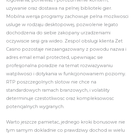
logowania, poniewaz i porozumienie kontem,
uzywanie oraz dostawa na pelnej biblioteki gier.
Mobilna wersja programy zachowuje pelna mozliwosci
usluge w rodzaju desktopowej, pozwolenie legato
dochodzenia do siebie zakopany urzadzeniami
oczywiscie sesji gra wideo. Zespol obslugi klienta Zet
Casino pozostaje niezaangazowany z powodu nazwa i
adres email email protected, upewniajac sie
profesjonalna poradzie na temat rozwiazywaniu
watpliwosci i dotykania w funkcjonowaniem poziomy.
RTP poszczegolnych slotow nie chce na
standardowych ramach branzowych, i volatility
determinuje czestotliwosc oraz kompleksowosc
potencjalnych wygranych.
Warto jeszcze pamietac, jednego kroki bonusowe nie
tym samym dokladnie co prawdziwy dochod w wielu