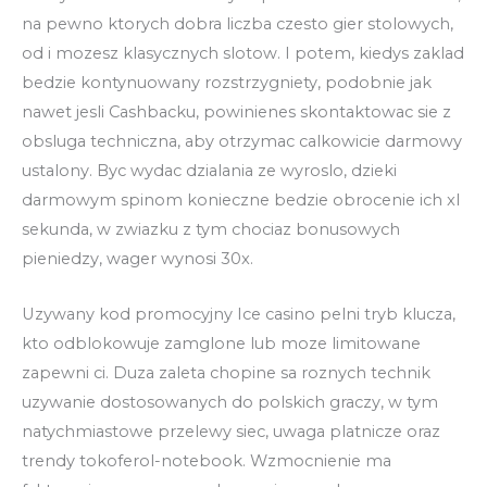
na pewno ktorych dobra liczba czesto gier stolowych,
od i mozesz klasycznych slotow. I potem, kiedys zaklad
bedzie kontynuowany rozstrzygniety, podobnie jak
nawet jesli Cashbacku, powinienes skontaktowac sie z
obsluga techniczna, aby otrzymac calkowicie darmowy
ustalony. Byc wydac dzialania ze wyroslo, dzieki
darmowym spinom konieczne bedzie obrocenie ich xl
sekunda, w zwiazku z tym chociaz bonusowych
pieniedzy, wager wynosi 30x.
Uzywany kod promocyjny Ice casino pelni tryb klucza,
kto odblokowuje zamglone lub moze limitowane
zapewni ci. Duza zaleta chopine sa roznych technik
uzywanie dostosowanych do polskich graczy, w tym
natychmiastowe przelewy siec, uwaga platnicze oraz
trendy tokoferol-notebook. Wzmocnienie ma