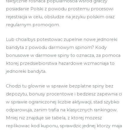
faktycznie rosnaca popularnoscia wsrod graczy
posiadanie Polski z powodu prostemu procesowi
rejestracja w celu, obsludze na jezyku polskim oraz
regularnym promocjom.
Lub chcialbys potestowac zupelnie nowe jednoreki
bandyta z powodu darmowym spinom? Kody
bonusowe w darmowe spiny to oznacza, za pomoca
ktorej przedsiebiorstwa hazardowe wzmacniaja to
jednoreki bandyta.
Chodzi tu glownie w sprawie bezplatne spiny bez
depozytu, bonusy procentowe i bedziesz zapewnia ci
w sprawie ograniczonej liczbie aktywacji, stad szybko
odparowuja, zanim trafia na klasycznych rankingow.
Mniej niz znajduje sie tabela, z ktorej mozesz
replikowac kod kuponu, sprawdzic jednej ktorzy maja