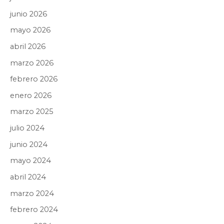
junio 2026
mayo 2026
abril 2026
marzo 2026
febrero 2026
enero 2026
marzo 2025
julio 2024
junio 2024
mayo 2024
abril 2024
marzo 2024
febrero 2024