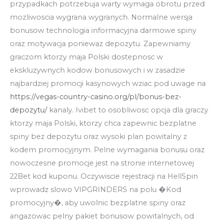
przypadkach potrzebuja warty wymaga obrotu przed
mozliwoscia wygrana wygranych. Normalne wersja
bonusow technologia informacyjna darmowe spiny
oraz motywacja poniewaz depozytu. Zapewniamy
graczom ktorzy maja Polski dostepnosc w
ekskluzywnych kodow bonusowych i w zasadzie
najbardziej promocji kasynowych wziac pod uwage na
https://vegas-country-casino.org/pl/bonus-bez-
depozytu/
kanaly. Ivibet to osobliwosc opcja dla graczy
ktorzy maja Polski, ktorzy chca zapewnic bezplatne
spiny bez depozytu oraz wysoki plan powitalny z
kodem promocyjnym. Pelne wymagania bonusu oraz
nowoczesne promocje jest na stronie internetowej
22Bet kod kuponu. Oczywiscie rejestracji na HellSpin
wprowadz slowo VIPGRINDERS na polu �Kod
promocyjny�, aby uwolnic bezplatne spiny oraz
angazowac pelny pakiet bonusow powitalnych, od