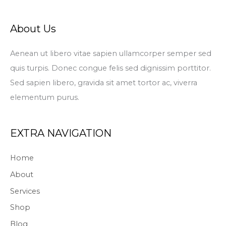
About Us
Aenean ut libero vitae sapien ullamcorper semper sed
quis turpis. Donec congue felis sed dignissim porttitor.
Sed sapien libero, gravida sit amet tortor ac, viverra
elementum purus.
EXTRA NAVIGATION
Home
About
Services
Shop
Blog