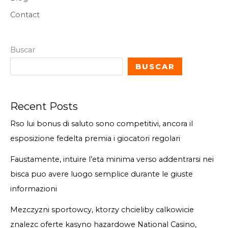
Contact
Buscar
BUSCAR
Recent Posts
Rso lui bonus di saluto sono competitivi, ancora il
esposizione fedelta premia i giocatori regolari
Faustamente, intuire l’eta minima verso addentrarsi nei
bisca puo avere luogo semplice durante le giuste
informazioni
Mezczyzni sportowcy, ktorzy chcieliby calkowicie
znalezc oferte kasyno hazardowe National Casino,