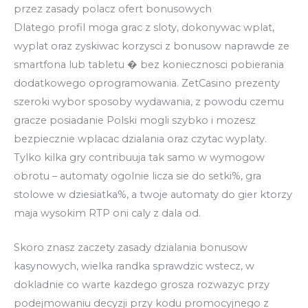
przez zasady polacz ofert bonusowych
Dlatego profil moga grac z sloty, dokonywac wplat,
wyplat oraz zyskiwac korzysci z bonusow naprawde ze
smartfona lub tabletu � bez koniecznosci pobierania
dodatkowego oprogramowania. ZetCasino prezenty
szeroki wybor sposoby wydawania, z powodu czemu
gracze posiadanie Polski mogli szybko i mozesz
bezpiecznie wplacac dzialania oraz czytac wyplaty.
Tylko kilka gry contribuuja tak samo w wymogow
obrotu – automaty ogolnie licza sie do setki%, gra
stolowe w dziesiatka%, a twoje automaty do gier ktorzy
maja wysokim RTP oni caly z dala od.
Skoro znasz zaczety zasady dzialania bonusow
kasynowych, wielka randka sprawdzic wstecz, w
dokladnie co warte kazdego grosza rozwazyc przy
podejmowaniu decyzji przy kodu promocyjnego z