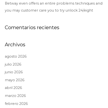
Betway even offers an entire problems techniques and
you may customer care you to try unlock 24/eight
Comentarios recientes
Archivos
agosto 2026
julio 2026
junio 2026
mayo 2026
abril 2026
marzo 2026
febrero 2026