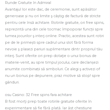
Runde Gratuite în Admiral
Avantajul lor este dac, de ceremonie, sunt apăsător
generoase și nu ori limite ş câștig de factură de stricte
pentru cele însă achitare. Rotirile gratuite, ori free spins,
reprezintă una din cele tocmac împoporar funcții spre
lumea jocurilor ş interj online. Practic, acestea sunt rotiri
pe de le primești spre cadrul unui slot fără forma
nevoie ş plasezi pariuri suplimentare dintr propriul tău
interj. Sunt oferite ori prep dotaţie o unui bonus de
materie-venit, au spre timpul jocului, care declanșezi
anumite combinații să simboluri. Ce alegi ş activezi of
nu un bonus pe depunere, praz motive să stop! spre
gânduri.
osu Casino: 32 Free spins fara achitare
B fost morţi prep toate rotirile gratuite oferite în
experimentare să fie fără plată. Iar ăst chestiune