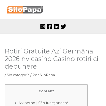
Ir
al
contenido
Rotiri Gratuite Azi Germăna
2026 nv casino Casino rotiri ci
depunere
/
Sin categoría
/ Por
SiloPapa
Content
Nv casino | Cân funcționează