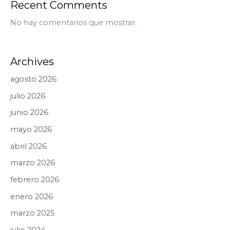
Recent Comments
No hay comentarios que mostrar.
Archives
agosto 2026
julio 2026
junio 2026
mayo 2026
abril 2026
marzo 2026
febrero 2026
enero 2026
marzo 2025
julio 2024