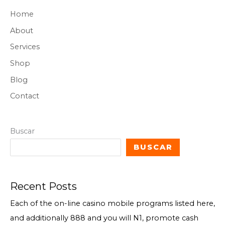
Home
About
Services
Shop
Blog
Contact
Buscar
BUSCAR
Recent Posts
Each of the on-line casino mobile programs listed here,
and additionally 888 and you will N1, promote cash