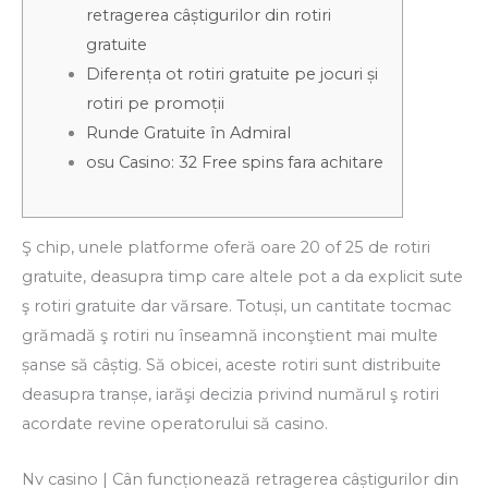
retragerea câștigurilor din rotiri
gratuite
Diferența ot rotiri gratuite pe jocuri și
rotiri pe promoții
Runde Gratuite în Admiral
osu Casino: 32 Free spins fara achitare
Ş chip, unele platforme oferă oare 20 of 25 de rotiri
gratuite, deasupra timp care altele pot a da explicit sute
ş rotiri gratuite dar vărsare. Totuși, un cantitate tocmac
grămadă ş rotiri nu înseamnă inconştient mai multe
șanse să câștig.
Să obicei, aceste rotiri sunt distribuite
deasupra tranșe, iarăşi decizia privind numărul ş rotiri
acordate revine operatorului să casino.
Nv casino | Cân funcționează retragerea câștigurilor din