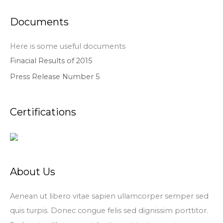
Documents
Here is some useful documents
Finacial Results of 2015
Press Release Number 5
Certifications
About Us
Aenean ut libero vitae sapien ullamcorper semper sed
quis turpis. Donec congue felis sed dignissim porttitor.