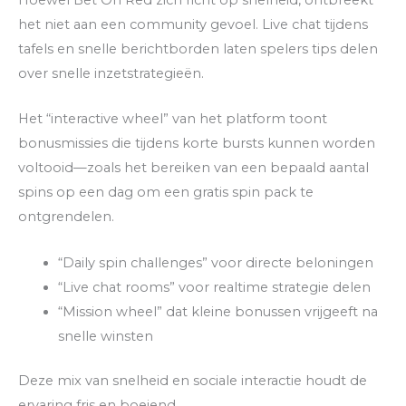
het niet aan een community gevoel. Live chat tijdens
tafels en snelle berichtborden laten spelers tips delen
over snelle inzetstrategieën.
Het “interactive wheel” van het platform toont
bonusmissies die tijdens korte bursts kunnen worden
voltooid—zoals het bereiken van een bepaald aantal
spins op een dag om een gratis spin pack te
ontgrendelen.
“Daily spin challenges” voor directe beloningen
“Live chat rooms” voor realtime strategie delen
“Mission wheel” dat kleine bonussen vrijgeeft na
snelle winsten
Deze mix van snelheid en sociale interactie houdt de
ervaring fris en boeiend.