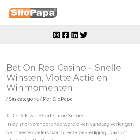
Ir
al
contenido
Bet On Red Casino – Snelle
Winsten, Vlotte Actie en
Winmomenten
/
Sin categoría
/ Por
SiloPapa
1. De Puls van Short‑Game Sessies
In de snel veranderende wereld van vandaag verlangen
de meeste spelers naar directe bevrediging. Daarom