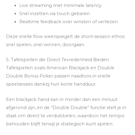
Live streaming met minimale latency
Snel inzetten via touch gebaren
Realtime feedback over winsten of verliezen
Deze snelle flow weerspiegelt de short‑session ethos:
snel spelen, snel winnen, doorgaan.
5. Tafelspellen die Direct Tevredenheid Bieden
Tafelspellen zoals American Blackjack en Double
Double Bonus Poker passen naadloos in snelle
speelsessies dankzij hun korte handduur.
Een blackjack hand kan in minder dan een minuut
afgerond zijn, en de “Double Double” functie stelt je in
staat om direct te verdubbelen, waardoor het tempo
behouden blijft terwijl je strategisch kunt spelen.