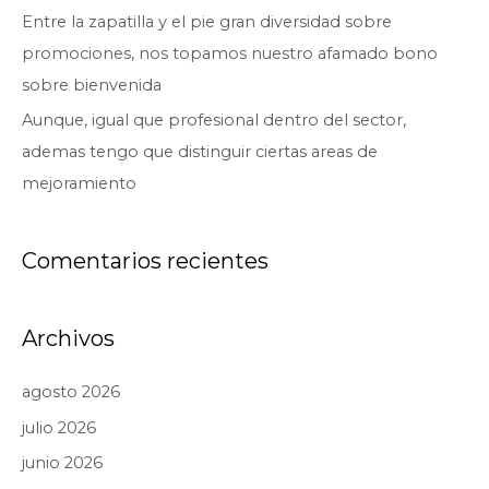
Entre la zapatilla y el pie gran diversidad sobre
promociones, nos topamos nuestro afamado bono
sobre bienvenida
Aunque, igual que profesional dentro del sector,
ademas tengo que distinguir ciertas areas de
mejoramiento
Comentarios recientes
Archivos
agosto 2026
julio 2026
junio 2026