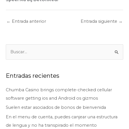
←
Entrada anterior
Entrada siguiente
→
B
u
s
c
Entradas recientes
a
Chumba Casino brings complete-checked cellular
r
software getting ios and Android os gizmos
p
o
Suelen estar asociados de bonos de bienvenida
r
En el menu de cuenta, puedes canjear una estructura
:
de lengua y no ha transpirado el momento