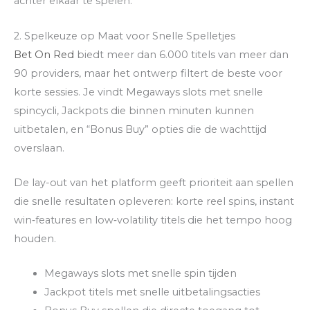
achter elkaar te spelen.
2. Spelkeuze op Maat voor Snelle Spelletjes
Bet On Red
biedt meer dan 6.000 titels van meer dan
90 providers, maar het ontwerp filtert de beste voor
korte sessies. Je vindt Megaways slots met snelle
spincycli, Jackpots die binnen minuten kunnen
uitbetalen, en “Bonus Buy” opties die de wachttijd
overslaan.
De lay-out van het platform geeft prioriteit aan spellen
die snelle resultaten opleveren: korte reel spins, instant
win‑features en low‑volatility titels die het tempo hoog
houden.
Megaways slots met snelle spin tijden
Jackpot titels met snelle uitbetalingsacties