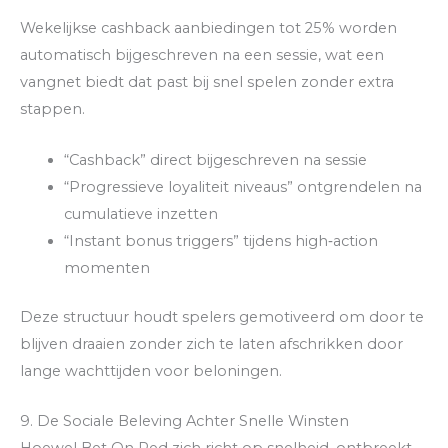
Wekelijkse cashback aanbiedingen tot 25% worden
automatisch bijgeschreven na een sessie, wat een
vangnet biedt dat past bij snel spelen zonder extra
stappen.
“Cashback” direct bijgeschreven na sessie
“Progressieve loyaliteit niveaus” ontgrendelen na
cumulatieve inzetten
“Instant bonus triggers” tijdens high‑action
momenten
Deze structuur houdt spelers gemotiveerd om door te
blijven draaien zonder zich te laten afschrikken door
lange wachttijden voor beloningen.
9. De Sociale Beleving Achter Snelle Winsten
Hoewel Bet On Red zich richt op snelheid, ontbreekt