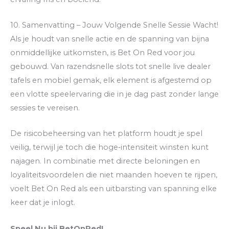
10. Samenvatting – Jouw Volgende Snelle Sessie Wacht!
Als je houdt van snelle actie en de spanning van bijna
onmiddellijke uitkomsten, is Bet On Red voor jou
gebouwd. Van razendsnelle slots tot snelle live dealer
tafels en mobiel gemak, elk element is afgestemd op
een vlotte speelervaring die in je dag past zonder lange
sessies te vereisen.
De risicobeheersing van het platform houdt je spel
veilig, terwijl je toch die hoge‑intensiteit winsten kunt
najagen. In combinatie met directe beloningen en
loyaliteitsvoordelen die niet maanden hoeven te rijpen,
voelt Bet On Red als een uitbarsting van spanning elke
keer dat je inlogt.
Speel Nu bij BetOnRed!