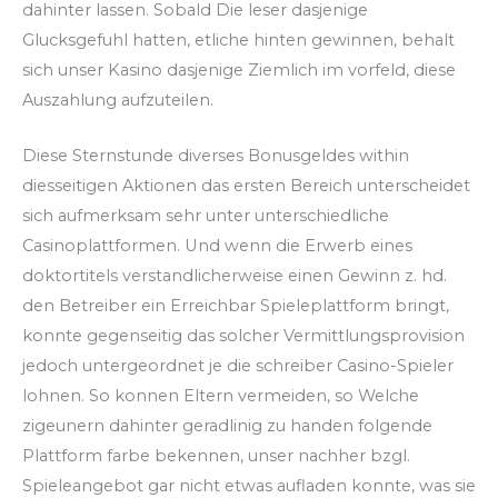
dahinter lassen. Sobald Die leser dasjenige
Glucksgefuhl hatten, etliche hinten gewinnen, behalt
sich unser Kasino dasjenige Ziemlich im vorfeld, diese
Auszahlung aufzuteilen.
Diese Sternstunde diverses Bonusgeldes within
diesseitigen Aktionen das ersten Bereich unterscheidet
sich aufmerksam sehr unter unterschiedliche
Casinoplattformen. Und wenn die Erwerb eines
doktortitels verstandlicherweise einen Gewinn z. hd.
den Betreiber ein Erreichbar Spieleplattform bringt,
konnte gegenseitig das solcher Vermittlungsprovision
jedoch untergeordnet je die schreiber Casino-Spieler
lohnen. So konnen Eltern vermeiden, so Welche
zigeunern dahinter geradlinig zu handen folgende
Plattform farbe bekennen, unser nachher bzgl.
Spieleangebot gar nicht etwas aufladen konnte, was sie