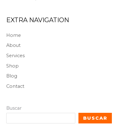
EXTRA NAVIGATION
Home
About
Services
Shop
Blog
Contact
Buscar
BUSCAR