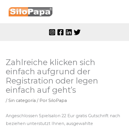
Ir
al
contenido
Zahlreiche klicken sich
einfach aufgrund der
Registration oder legen
einfach auf geht’s
/
Sin categoría
/ Por
SiloPapa
Angeschlossen Spielsalon 22 Eur gratis Gutschrift nach
beziehen unterstutzt Ihnen, ausgewahlte