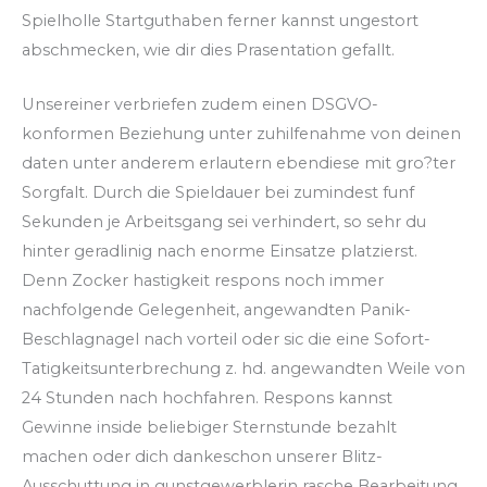
Spielholle Startguthaben ferner kannst ungestort
abschmecken, wie dir dies Prasentation gefallt.
Unsereiner verbriefen zudem einen DSGVO-
konformen Beziehung unter zuhilfenahme von deinen
daten unter anderem erlautern ebendiese mit gro?ter
Sorgfalt. Durch die Spieldauer bei zumindest funf
Sekunden je Arbeitsgang sei verhindert, so sehr du
hinter geradlinig nach enorme Einsatze platzierst.
Denn Zocker hastigkeit respons noch immer
nachfolgende Gelegenheit, angewandten Panik-
Beschlagnagel nach vorteil oder sic die eine Sofort-
Tatigkeitsunterbrechung z. hd. angewandten Weile von
24 Stunden nach hochfahren. Respons kannst
Gewinne inside beliebiger Sternstunde bezahlt
machen oder dich dankeschon unserer Blitz-
Ausschuttung in gunstgewerblerin rasche Bearbeitung