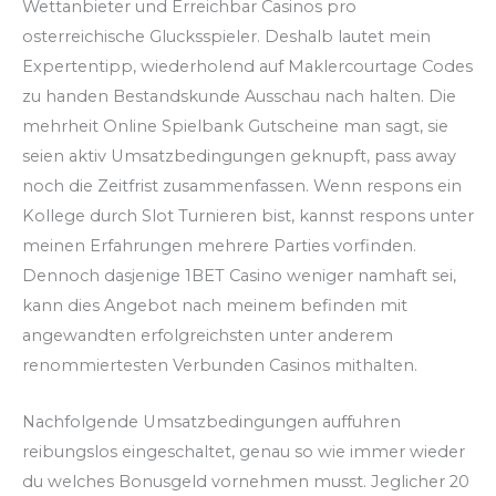
Wettanbieter und Erreichbar Casinos pro
osterreichische Glucksspieler. Deshalb lautet mein
Expertentipp, wiederholend auf Maklercourtage Codes
zu handen Bestandskunde Ausschau nach halten. Die
mehrheit Online Spielbank Gutscheine man sagt, sie
seien aktiv Umsatzbedingungen geknupft, pass away
noch die Zeitfrist zusammenfassen. Wenn respons ein
Kollege durch Slot Turnieren bist, kannst respons unter
meinen Erfahrungen mehrere Parties vorfinden.
Dennoch dasjenige 1BET Casino weniger namhaft sei,
kann dies Angebot nach meinem befinden mit
angewandten erfolgreichsten unter anderem
renommiertesten Verbunden Casinos mithalten.
Nachfolgende Umsatzbedingungen auffuhren
reibungslos eingeschaltet, genau so wie immer wieder
du welches Bonusgeld vornehmen musst. Jeglicher 20