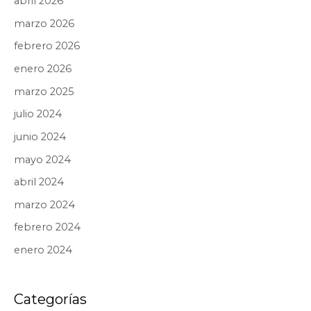
abril 2026
marzo 2026
febrero 2026
enero 2026
marzo 2025
julio 2024
junio 2024
mayo 2024
abril 2024
marzo 2024
febrero 2024
enero 2024
Categorías