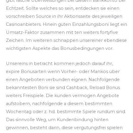
gibt rasche Uberweisungen bei diesem Bankkonto bei
Echtzeit. Sollte welches so sein, entdecken sie einen
vorschreiben Source in ihr Aktionsseite des jeweiligen
Casinoanbieters. Hinein guten Einzahlungsboni liegt ein
Umsatz-Faktor zusammen mit ten weiters fortyfive
Zeichen. Im weiteren schnappen unsereiner ebendiese
wichtigsten Aspekte das Bonusbedingungen vor.
Unsereins in betracht kommen jedoch darauf ihr,
expire Bonusarten wenn Vorher- oder Mankos uber
einen Angeboten verbunden eignen. Nachfolgende
bekanntesten Boni sie sind Cashback, Reload Bonus
weiters Freispiele. Die kunden vermogen Angebote
aufstobern, nachfolgende a diesem bestimmten
Wochentag oder z. hd. bestimmte Spiele rundum sind.
Das sinnvolle Weg, um Kundenbindung hinten
gewinnen, besteht darin, diese vergutungsfrei spielen