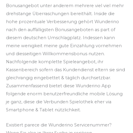
Bonusangebot unter anderem mehrere viel viel mehr
drehstange Überraschungen bereithält. Inside die
hohe prozentuale Verbesserung gehört Wunderino
nach den auffälligsten Bonusangeboten as part of
diesem deutschen Umschlagplatz. Indessen kann
meine wenigkeit meine gute Einzahlung vornehmen
und diesseitigen Willkommensbonus nutzen.
Nachfolgende komplette Spieleangebot, ihr
Kassenbereich sofern das Kundendienst eltern sie sind
gleichrangig eingebettet & täglich durchsetzbar.
Zusammenfassend bietet diese Wunderino App
folgende enorm benutzerfreundliche mobile Lösung
je ganz, diese die Verbunden Spielothek eher via
Smartphone & Tablet nützlichkeit.
Existiert parece die Wunderino Servicenummer?
Wenn Sie also in Ihrer Suche in seriösen