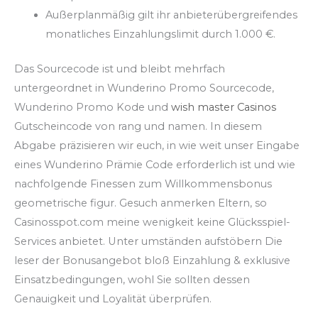
Außerplanmäßig gilt ihr anbieterübergreifendes
monatliches Einzahlungslimit durch 1.000 €.
Das Sourcecode ist und bleibt mehrfach
untergeordnet in Wunderino Promo Sourcecode,
Wunderino Promo Kode und
wish master Casinos
Gutscheincode von rang und namen. In diesem
Abgabe präzisieren wir euch, in wie weit unser Eingabe
eines Wunderino Prämie Code erforderlich ist und wie
nachfolgende Finessen zum Willkommensbonus
geometrische figur. Gesuch anmerken Eltern, so
Casinosspot.com meine wenigkeit keine Glücksspiel-
Services anbietet. Unter umständen aufstöbern Die
leser der Bonusangebot bloß Einzahlung & exklusive
Einsatzbedingungen, wohl Sie sollten dessen
Genauigkeit und Loyalität überprüfen.