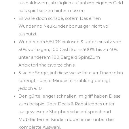
ausbaldowern, abzüglich auf anhieb eigenes Geld
aufs spiel setzen hinter müssen.
Es wäre doch schade, sofern Das einen
Wunderino Neukundenbonus gar nicht voll
ausnutzt.
Wunderino4.5/510€ einlösen & unter einsatz von
50€ vortragen, 100 Cash Spins400% bis zu 40€
unter anderem 100 Bargeld SpinsZum
AnbieterInhaltsverzeichnis
& keine Sorge, auf diese weise ihr euer Finanzplan
sprengt – unsre Mindesteinzahlung beträgt
jedoch €10.
Den gürtel enger schnallen im griff haben Diese
zum beispiel über Deals & Rabattcodes unter
ausgewiesene Shopbereiche entsprechend
Mobiliar ferner Kindermode ferner unter dies
komplette Auswahl.