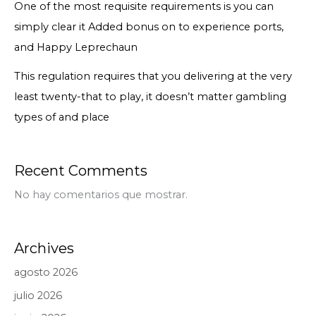
One of the most requisite requirements is you can
simply clear it Added bonus on to experience ports,
and Happy Leprechaun
This regulation requires that you delivering at the very
least twenty-that to play, it doesn’t matter gambling
types of and place
Recent Comments
No hay comentarios que mostrar.
Archives
agosto 2026
julio 2026