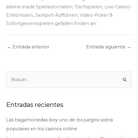
alleine inside Spielautomaten, Tischspielen, Live-Casino-
Erlebnissen, Jackpot-Aufführen, Video-Poker &
Sofortgewinnspielen gefallen finden an.
←
Entrada anterior
Entrada siguiente
→
B
u
s
c
Entradas recientes
a
Las tragamonedas boy uno de los juegos sobra
r
populares en los casinos online
p
o