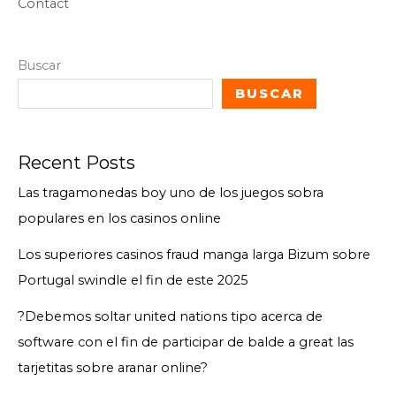
Contact
Buscar
BUSCAR
Recent Posts
Las tragamonedas boy uno de los juegos sobra
populares en los casinos online
Los superiores casinos fraud manga larga Bizum sobre
Portugal swindle el fin de este 2025
?Debemos soltar united nations tipo acerca de
software con el fin de participar de balde a great las
tarjetitas sobre aranar online?