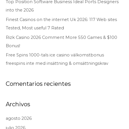
o
Top Position Software Business Ideal Ports Designers
r
into the 2026
:
Finest Casinos on the internet Uk 2026: 117 Web sites
Tested, Most useful 7 Rated
Rizk Casino 2026 Comment More 550 Games & $100
Bonus!
Free Spins 1000-tals ice casino välkomstbonus
freespins inte med insättning & omsättningskrav
Comentarios recientes
Archivos
agosto 2026
julio 2026