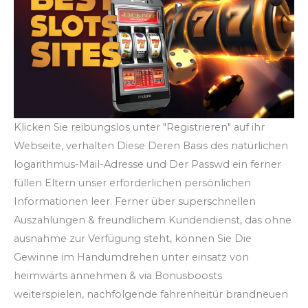
Klicken Sie reibungslos unter "Registrieren" auf ihr
Webseite, verhalten Diese Deren Basis des natürlichen
logarithmus-Mail-Adresse und Der Passwd ein ferner
füllen Eltern unser erforderlichen persönlichen
Informationen leer. Ferner über superschnellen
Auszahlungen & freundlichem Kundendienst, das ohne
ausnahme zur Verfügung steht, können Sie Die
Gewinne im Handumdrehen unter einsatz von
heimwärts annehmen & via Bonusboosts
weiterspielen, nachfolgende fahrenheitür brandneuen