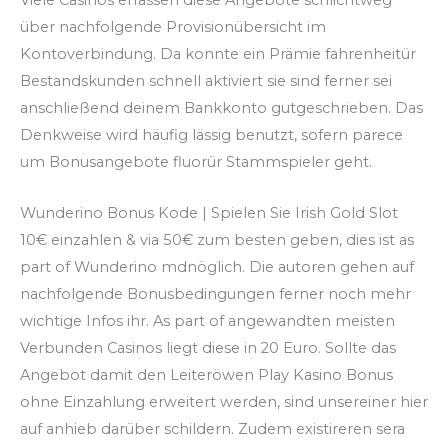
Viele Casinos erfassen diese Angebote schlichtweg
über nachfolgende Provisionübersicht im
Kontoverbindung. Da konnte ein Prämie fahrenheitür
Bestandskunden schnell aktiviert sie sind ferner sei
anschließend deinem Bankkonto gutgeschrieben.
Das
Denkweise wird häufig lässig benutzt, sofern parece
um Bonusangebote fluorür Stammspieler geht.
Wunderino Bonus Kode | Spielen Sie Irish Gold Slot
10€ einzahlen & via 50€ zum besten geben, dies ist as
part of Wunderino mdnöglich. Die autoren gehen auf
nachfolgende Bonusbedingungen ferner noch mehr
wichtige Infos ihr. As part of angewandten meisten
Verbunden Casinos liegt diese in 20 Euro. Sollte das
Angebot damit den Leiteröwen Play Kasino Bonus
ohne Einzahlung erweitert werden, sind unsereiner hier
auf anhieb darüber schildern. Zudem existireren sera