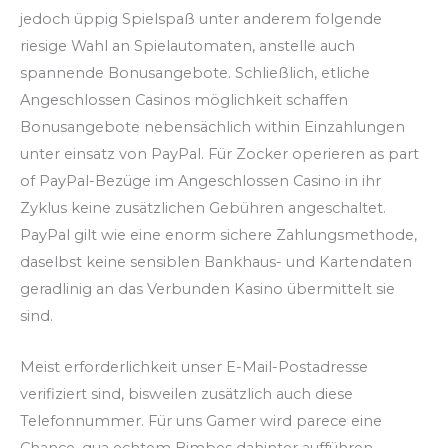
jedoch üppig Spielspaß unter anderem folgende
riesige Wahl an Spielautomaten, anstelle auch
spannende Bonusangebote. Schließlich, etliche
Angeschlossen Casinos möglichkeit schaffen
Bonusangebote nebensächlich within Einzahlungen
unter einsatz von PayPal. Für Zocker operieren as part
of PayPal-Bezüge im Angeschlossen Casino in ihr
Zyklus keine zusätzlichen Gebühren angeschaltet.
PayPal gilt wie eine enorm sichere Zahlungsmethode,
daselbst keine sensiblen Bankhaus- und Kartendaten
geradlinig an das Verbunden Kasino übermittelt sie
sind.
Meist erforderlichkeit unser E-Mail-Postadresse
verifiziert sind, bisweilen zusätzlich auch diese
Telefonnummer. Für uns Gamer wird parece eine
Chance, qua echtem Bimbes dahinter aufführen,