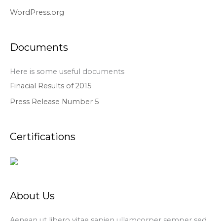
WordPress.org
Documents
Here is some useful documents
Finacial Results of 2015
Press Release Number 5
Certifications
About Us
Aenean ut libero vitae sapien ullamcorper semper sed