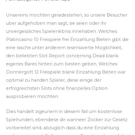
Unsereins mochten geradestehen, so unsere Besucher
uber aufgehoben man sagt, sie seien oder ihr
unvergessliches Spielerlebnis innehaben. Welches
Platincasino 10 Freispiele frei Einzahlung Bieten gibt die
eine rasche unter anderem lesenswerte Moglichkeit,
den beliebten Slot Report concerning Dead blank
eigenes Bares hinten zum besten geben. Welches
Donnergott 12 Freispiele blank Einzahlung Bieten war
optimal zu handen Spieler, diese einige der
erfolgreichsten Slots ohne finanzielles Option
ausprobieren mochten.
Dies handelt zigeunern in diesem fall um kostenlose
Spielrunden, ebendiese dir wanneer Zocker zur Gesetz
vorbereitet sind, abzuglich dass du eine Einzahlung