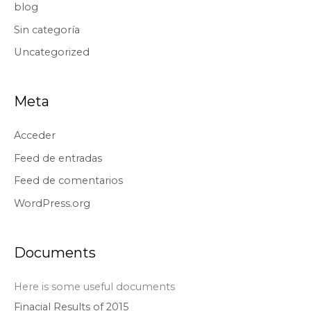
blog
Sin categoría
Uncategorized
Meta
Acceder
Feed de entradas
Feed de comentarios
WordPress.org
Documents
Here is some useful documents
Finacial Results of 2015