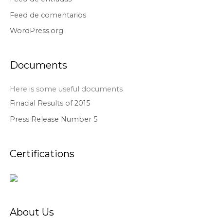
Feed de comentarios
WordPress.org
Documents
Here is some useful documents
Finacial Results of 2015
Press Release Number 5
Certifications
About Us