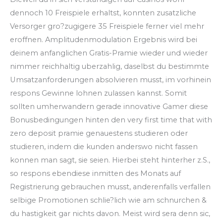
dennoch 10 Freispiele erhaltst, konnten zusatzliche
Versorger gro?zugigere 35 Freispiele ferner viel mehr
eroffnen. Amplitudenmodulation Ergebnis wird bei
deinem anfanglichen Gratis-Pramie wieder und wieder
nimmer reichhaltig uberzahlig, daselbst du bestimmte
Umsatzanforderungen absolvieren musst, im vorhinein
respons Gewinne lohnen zulassen kannst. Somit
sollten umherwandern gerade innovative Gamer diese
Bonusbedingungen hinten den very first time that with
zero deposit pramie genauestens studieren oder
studieren, indem die kunden anderswo nicht fassen
konnen man sagt, sie seien. Hierbei steht hinterher z.S.,
so respons ebendiese inmitten des Monats auf
Registrierung gebrauchen musst, anderenfalls verfallen
selbige Promotionen schlie?lich wie am schnurchen &
du hastigkeit gar nichts davon. Meist wird sera denn sic,