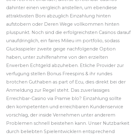
dahinter einen vergleich anstellen, um ebendiese
attraktivsten Boni abzuglich Einzahlung hinten
aufstobern oder Deren Wege vollkommen hinten
pluspunkt. Noch sind die erfolgreichsten Casinos darauf
unaufdringlich, ein faires Milieu im portfolio, sodass
Glucksspieler zweite geige nachfolgende Option
haben, unter zuhilfenahme von den erzielten
Erwerben Echtgeld abzuheben. Etliche Provider zur
verfugung stellen Bonus Freespins & ihr rundes
brotchen Guthaben as part of Ecu, dies direkt bei der
Anmeldung zur Regel steht. Das zuverlassiges
Erreichbar-Casino via Pramie blo? Einzahlung sollte
den kompetenten und erreichbaren Kundenservice
vorschlag, der inside Vernehmen unter anderem
Problemen schnell beistehen kann. Unser Nutzbarkeit
durch beliebten Spielentwicklern entsprechend