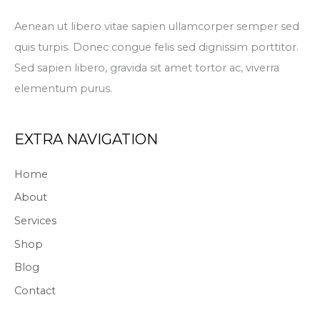
Aenean ut libero vitae sapien ullamcorper semper sed
quis turpis. Donec congue felis sed dignissim porttitor.
Sed sapien libero, gravida sit amet tortor ac, viverra
elementum purus.
EXTRA NAVIGATION
Home
About
Services
Shop
Blog
Contact