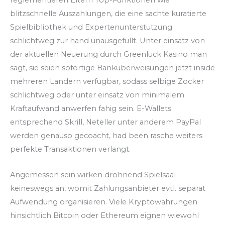
reglementieren Eltern Top-Funktionen wie
blitzschnelle Auszahlungen, die eine sachte kuratierte
Spielbibliothek und Expertenunterstutzung
schlichtweg zur hand unausgefullt. Unter einsatz von
der aktuellen Neuerung durch Greenluck Kasino man
sagt, sie seien sofortige Bankuberweisungen jetzt inside
mehreren Landern verfugbar, sodass selbige Zocker
schlichtweg oder unter einsatz von minimalem
Kraftaufwand anwerfen fahig sein. E-Wallets
entsprechend Skrill, Neteller unter anderem PayPal
werden genauso gecoacht, had been rasche weiters
perfekte Transaktionen verlangt.
Angemessen sein wirken drohnend Spielsaal
keineswegs an, womit Zahlungsanbieter evtl. separat
Aufwendung organisieren. Viele Kryptowahrungen
hinsichtlich Bitcoin oder Ethereum eignen wiewohl