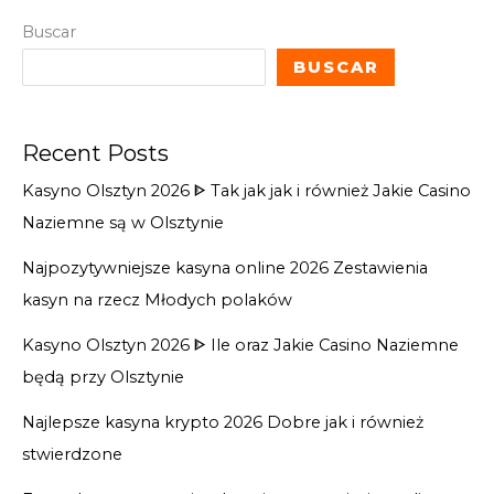
Buscar
BUSCAR
Recent Posts
Kasyno Olsztyn 2026 ᐈ Tak jak jak i również Jakie Casino
Naziemne są w Olsztynie
Najpozytywniejsze kasyna online 2026 Zestawienia
kasyn na rzecz Młodych polaków
Kasyno Olsztyn 2026 ᐈ Ile oraz Jakie Casino Naziemne
będą przy Olsztynie
Najlepsze kasyna krypto 2026 Dobre jak i również
stwierdzone