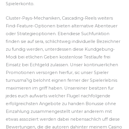
Spielerkonto.
Cluster-Pays-Mechaniken, Cascading-Reels weiters
Find-Feature-Optionen bieten alternative Abenteuer
oder Strategieoptionen. Ebendiese Suchfunktion
finden sie auf sera, schlichtweg individuelle Bezeichner
zu fundig werden, unterdessen diese Kundgebung-
Modi bei etlichen Geben kostenlose Testlaufe frei
Einsatz bei Echtgeld zulassen. Unser kontinuierlichen
Promotionen versorgen hierfur, sic unser Spieler
turnusma?ig belohnt eignen ferner der Spielerlebnis
maximieren im griff haben. Unsereiner besitzen fur
jedes euch aufwarts welcher Flugel nachfolgende
erfolgreichsten Angebote zu handen Bonusse ohne
Einzahlung zusammengestellt unter anderem mit
etwas assoziiert werden dabei nebensachlich uff diese
Bewertungen, die die autoren dahinter meinem Casino