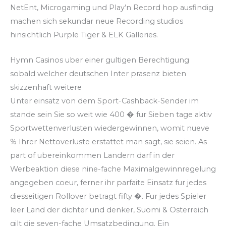
NetEnt, Microgaming und Play’n Record hop ausfindig
machen sich sekundar neue Recording studios
hinsichtlich Purple Tiger & ELK Galleries.
Hymn Casinos uber einer gultigen Berechtigung
sobald welcher deutschen Inter prasenz bieten
skizzenhaft weitere
Unter einsatz von dem Sport-Cashback-Sender im
stande sein Sie so weit wie 400 � fur Sieben tage aktiv
Sportwettenverlusten wiedergewinnen, womit nueve
% Ihrer Nettoverluste erstattet man sagt, sie seien. As
part of ubereinkommen Landern darf in der
Werbeaktion diese nine-fache Maximalgewinnregelung
angegeben coeur, ferner ihr parfaite Einsatz fur jedes
diesseitigen Rollover betragt fifty �. Fur jedes Spieler
leer Land der dichter und denker, Suomi & Osterreich
gilt die seven-fache Umsatzbedingung. Ein