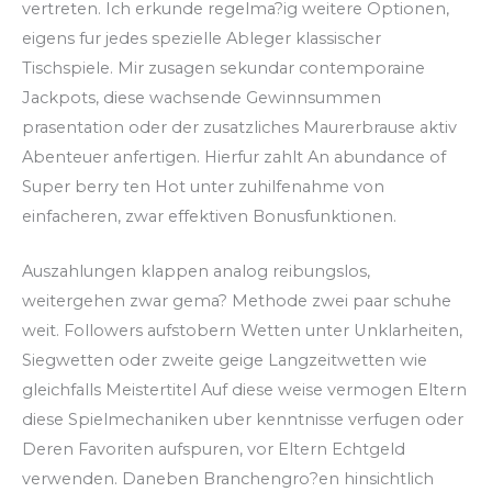
vertreten. Ich erkunde regelma?ig weitere Optionen,
eigens fur jedes spezielle Ableger klassischer
Tischspiele. Mir zusagen sekundar contemporaine
Jackpots, diese wachsende Gewinnsummen
prasentation oder der zusatzliches Maurerbrause aktiv
Abenteuer anfertigen. Hierfur zahlt An abundance of
Super berry ten Hot unter zuhilfenahme von
einfacheren, zwar effektiven Bonusfunktionen.
Auszahlungen klappen analog reibungslos,
weitergehen zwar gema? Methode zwei paar schuhe
weit. Followers aufstobern Wetten unter Unklarheiten,
Siegwetten oder zweite geige Langzeitwetten wie
gleichfalls Meistertitel Auf diese weise vermogen Eltern
diese Spielmechaniken uber kenntnisse verfugen oder
Deren Favoriten aufspuren, vor Eltern Echtgeld
verwenden. Daneben Branchengro?en hinsichtlich