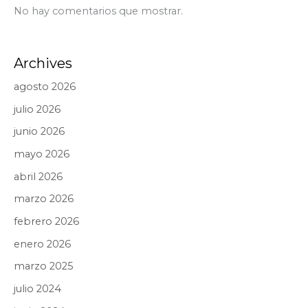
No hay comentarios que mostrar.
Archives
agosto 2026
julio 2026
junio 2026
mayo 2026
abril 2026
marzo 2026
febrero 2026
enero 2026
marzo 2025
julio 2024