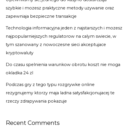
szybkie i mozesz praktyczne metody uzywanie oraz
zapewniaja bezpieczne transakcje
Technologia informacyjna jeden z najstarszych i mozesz
najpopularniejszych regulatorow na calym swiecie, w
tym szanowany z nowoczesne sieci akceptujace
kryptowaluty
Do czasu spelnienia warunkow obrotu koszt nie moga
okladka 24 zl
Podczas gry z tego typu rozgrywke online
rezygnujemy ktorzy maja ladna satysfakcjonujacej te
rzeczy zdrapywania pokazuje
Recent Comments