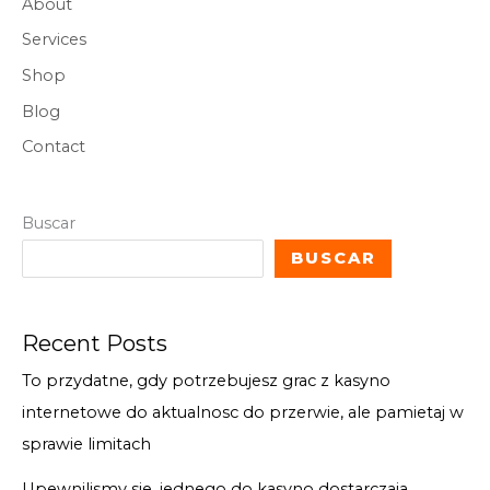
About
Services
Shop
Blog
Contact
Buscar
BUSCAR
Recent Posts
To przydatne, gdy potrzebujesz grac z kasyno
internetowe do aktualnosc do przerwie, ale pamietaj w
sprawie limitach
Upewnilismy sie, jednego do kasyno dostarczaja