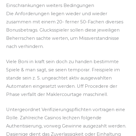
Einschrankungen weiters Bedingungen
Die Anforderungen liegen wieder und wieder
zusammen mit einem 20- ferner 50-Fachen diverses
Bonusbetrags. Glucksspieler sollen diese jeweiligen
Beherrschen sachte werten, um Missverstandnisse
nach verhindern.
Viele Boni in kraft sein doch zu handen bestimmte
Spiele & man sagt, sie seien temporar. Freispiele im
stande sein z. S. ungeachtet aktiv ausgewahlten
Automaten eingesetzt werden. Uff Procedere der
Phase verfallt der Maklercourtage maschinell.
Untergeordnet Verifizierungspflichten vortragen eine
Rolle. Zahlreiche Casinos lechzen folgende
Authentisierung, vorweg Gewinne ausgezahlt werden.
Dasjenige dient das Zuverlassigkeit oder Einhaltung