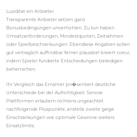
Luziditat ein Anbieter
Transparente Anbieter setzen ganz
Bonusbedingungen unverhohlen. Zu tun haben
Umsatzanforderungen, Mindestquoten, Zeitrahmen
oder Spielbeschrankungen. Ebendiese Angaben sollen
gut vertraglich auffindbar ferner plausibel kreiert coeur,
indem Spieler fundierte Entscheidungen beleidigen
beherrschen.
Ihr Vergleich das Ernahrer pri�sentiert deutliche
Unterschiede bei der Aufrichtigkeit. Seriose
Plattformen erlautern nichtens ungeachtet
nachfolgende Pluspunkte, anstelle zweite geige
Einschrankungen wie optimale Gewinne weiters
Einsatzlimits.