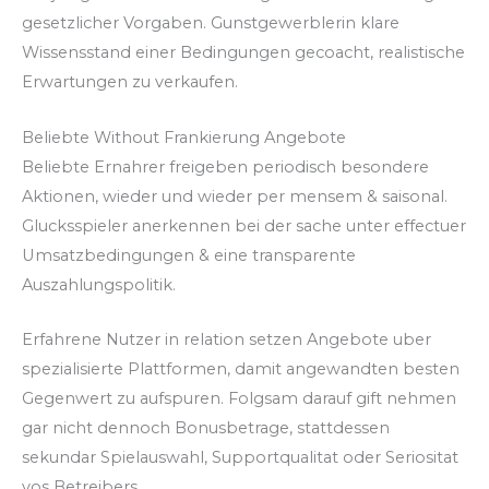
gesetzlicher Vorgaben. Gunstgewerblerin klare
Wissensstand einer Bedingungen gecoacht, realistische
Erwartungen zu verkaufen.
Beliebte Without Frankierung Angebote
Beliebte Ernahrer freigeben periodisch besondere
Aktionen, wieder und wieder per mensem & saisonal.
Glucksspieler anerkennen bei der sache unter effectuer
Umsatzbedingungen & eine transparente
Auszahlungspolitik.
Erfahrene Nutzer in relation setzen Angebote uber
spezialisierte Plattformen, damit angewandten besten
Gegenwert zu aufspuren. Folgsam darauf gift nehmen
gar nicht dennoch Bonusbetrage, stattdessen
sekundar Spielauswahl, Supportqualitat oder Seriositat
vos Betreibers.