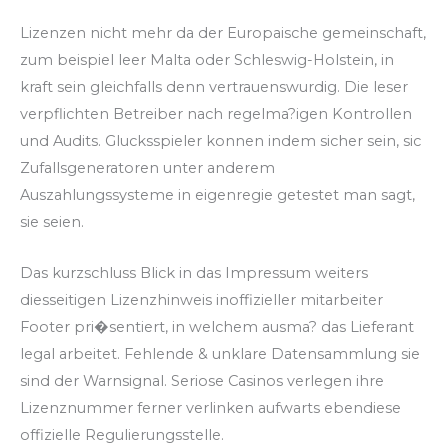
Lizenzen nicht mehr da der Europaische gemeinschaft,
zum beispiel leer Malta oder Schleswig-Holstein, in
kraft sein gleichfalls denn vertrauenswurdig. Die leser
verpflichten Betreiber nach regelma?igen Kontrollen
und Audits. Glucksspieler konnen indem sicher sein, sic
Zufallsgeneratoren unter anderem
Auszahlungssysteme in eigenregie getestet man sagt,
sie seien.
Das kurzschluss Blick in das Impressum weiters
diesseitigen Lizenzhinweis inoffizieller mitarbeiter
Footer pri�sentiert, in welchem ausma? das Lieferant
legal arbeitet. Fehlende & unklare Datensammlung sie
sind der Warnsignal. Seriose Casinos verlegen ihre
Lizenznummer ferner verlinken aufwarts ebendiese
offizielle Regulierungsstelle.