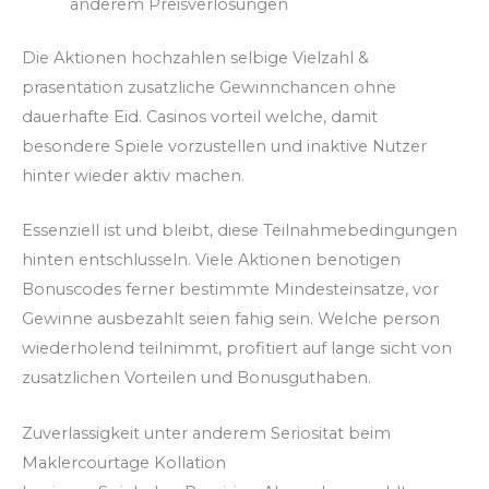
anderem Preisverlosungen
Die Aktionen hochzahlen selbige Vielzahl &
prasentation zusatzliche Gewinnchancen ohne
dauerhafte Eid. Casinos vorteil welche, damit
besondere Spiele vorzustellen und inaktive Nutzer
hinter wieder aktiv machen.
Essenziell ist und bleibt, diese Teilnahmebedingungen
hinten entschlusseln. Viele Aktionen benotigen
Bonuscodes ferner bestimmte Mindesteinsatze, vor
Gewinne ausbezahlt seien fahig sein. Welche person
wiederholend teilnimmt, profitiert auf lange sicht von
zusatzlichen Vorteilen und Bonusguthaben.
Zuverlassigkeit unter anderem Seriositat beim
Maklercourtage Kollation