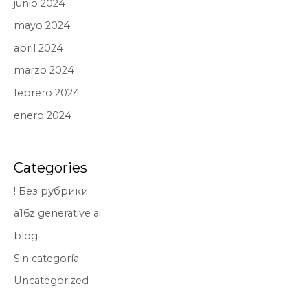
junio 2024
mayo 2024
abril 2024
marzo 2024
febrero 2024
enero 2024
Categories
! Без рубрики
a16z generative ai
blog
Sin categoría
Uncategorized