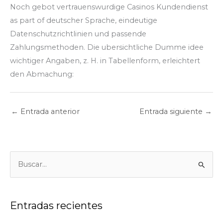
Noch gebot vertrauenswurdige Casinos Kundendienst
as part of deutscher Sprache, eindeutige
Datenschutzrichtlinien und passende
Zahlungsmethoden. Die ubersichtliche Dumme idee
wichtiger Angaben, z. H. in Tabellenform, erleichtert
den Abmachung:
←
Entrada anterior
Entrada siguiente
→
B
u
s
c
Entradas recientes
a