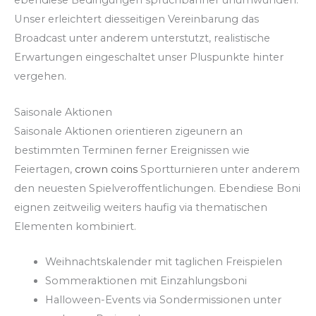
ebendiese Bedingungen spruchbanner unumwunden.
Unser erleichtert diesseitigen Vereinbarung das
Broadcast unter anderem unterstutzt, realistische
Erwartungen eingeschaltet unser Pluspunkte hinter
vergehen.
Saisonale Aktionen
Saisonale Aktionen orientieren zigeunern an
bestimmten Terminen ferner Ereignissen wie
Feiertagen,
crown coins
Sportturnieren unter anderem
den neuesten Spielveroffentlichungen. Ebendiese Boni
eignen zeitweilig weiters haufig via thematischen
Elementen kombiniert.
Weihnachtskalender mit taglichen Freispielen
Sommeraktionen mit Einzahlungsboni
Halloween-Events via Sondermissionen unter