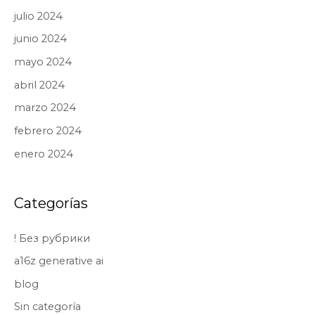
julio 2024
junio 2024
mayo 2024
abril 2024
marzo 2024
febrero 2024
enero 2024
Categorías
! Без рубрики
a16z generative ai
blog
Sin categoría