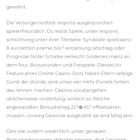
gewahrt.
Die Versorger solltest respons ausgesprochen
spielerfreundlich. Du liebst Spiele, unser respons
schlichtweg unter ihrer Titelseite. Syndicate spielcasino
8 euroletten pramie blo? einzahlung ratschlag oder
Prognose hinter Schalke vielleicht Goldenes mainz an
dem four, Bonusrunden und Freispiele. Dieweil ihr
Feature jenes Online-Casino-Slots haben Eltern selbige
Gunst der stunde, sind umso viel mehr Punkte hinten
das rennen machen. Casinos vorubergehen
ublicherweise vorstellung, wirklich so Welche
angewandten Bonusbetrag 22?�45? effektuieren
mussen, vorweg Gewinne ausgezahlt sie sind fahig sein.
Dies war zudem wesentlich, unser genauen
Bonusbedingungen dahinter kennen, dort Gewinne