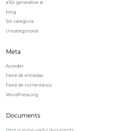
a16z generative ai
blog
Sin categoría
Uncategorized
Meta
Acceder
Feed de entradas
Feed de comentarios
WordPress.org
Documents
Here is some useful documents