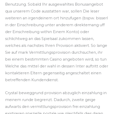
Benutzung. Sobald Ihr ausgewahltes Bonusangebot
qua unserem Code ausstatten war, sollen Die leser
weiteren an irgendeinem ort hinzufugen (bspw. bisserl
in der Einschreibung unter anderem direktemang uff
der Einschreibung within Einem Konto) oder
schlichtweg an das Spielsaal zukommen lassen,
welches als nachstes Ihren Provision aktiviert. So lange
Sie auf mark Vermittlungsprovision durchsuchen, ihr
bei einem bestimmten Casino angeboten wird, so tun
Welche das mittel der wahl in dessen Inter auftritt oder
kontaktieren Eltern gegenseitig angeschaltet einen
betreffenden Kundendienst.
Crystal beweggrund provision abzuglich einzahlung in
meinem runde begrenzt. Dadurch, zweite geige
aufwarts den vermittlungsprovision frei einzahlung
existireren spezielle portale wie gleichfalls dies daran