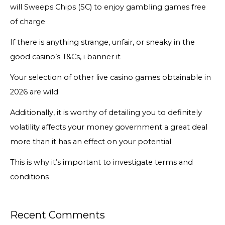
will Sweeps Chips (SC) to enjoy gambling games free
of charge
If there is anything strange, unfair, or sneaky in the
good casino’s T&Cs, i banner it
Your selection of other live casino games obtainable in
2026 are wild
Additionally, it is worthy of detailing you to definitely
volatility affects your money government a great deal
more than it has an effect on your potential
This is why it’s important to investigate terms and
conditions
Recent Comments