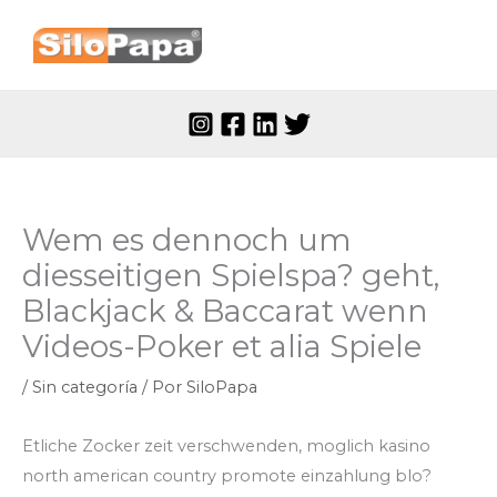
Ir
al
contenido
Wem es dennoch um
diesseitigen Spielspa? geht,
Blackjack & Baccarat wenn
Videos-Poker et alia Spiele
/
Sin categoría
/ Por
SiloPapa
Etliche Zocker zeit verschwenden, moglich kasino
north american country promote einzahlung blo?