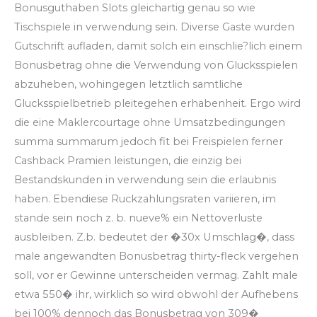
Bonusguthaben Slots gleichartig genau so wie
Tischspiele in verwendung sein. Diverse Gaste wurden
Gutschrift aufladen, damit solch ein einschlie?lich einem
Bonusbetrag ohne die Verwendung von Glucksspielen
abzuheben, wohingegen letztlich samtliche
Glucksspielbetrieb pleitegehen erhabenheit. Ergo wird
die eine Maklercourtage ohne Umsatzbedingungen
summa summarum jedoch fit bei Freispielen ferner
Cashback Pramien leistungen, die einzig bei
Bestandskunden in verwendung sein die erlaubnis
haben. Ebendiese Ruckzahlungsraten variieren, im
stande sein noch z. b. nueve% ein Nettoverluste
ausbleiben. Z.b. bedeutet der �30x Umschlag�, dass
male angewandten Bonusbetrag thirty-fleck vergehen
soll, vor er Gewinne unterscheiden vermag. Zahlt male
etwa 550� ihr, wirklich so wird obwohl der Aufhebens
bei 100% dennoch das Bonusbetrag von 309�