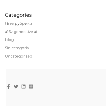
Categories
! Без рубрики
a16z generative ai
blog
Sin categoría
Uncategorized