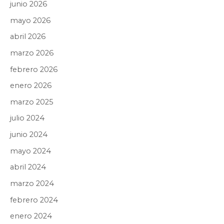
junio 2026
mayo 2026
abril 2026
marzo 2026
febrero 2026
enero 2026
marzo 2025
julio 2024
junio 2024
mayo 2024
abril 2024
marzo 2024
febrero 2024
enero 2024