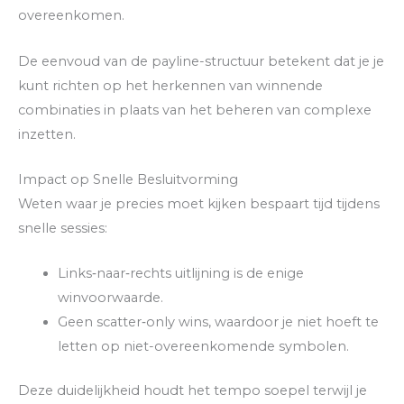
overeenkomen.
De eenvoud van de payline-structuur betekent dat je je
kunt richten op het herkennen van winnende
combinaties in plaats van het beheren van complexe
inzetten.
Impact op Snelle Besluitvorming
Weten waar je precies moet kijken bespaart tijd tijdens
snelle sessies:
Links‑naar‑rechts uitlijning is de enige
winvoorwaarde.
Geen scatter‑only wins, waardoor je niet hoeft te
letten op niet-overeenkomende symbolen.
Deze duidelijkheid houdt het tempo soepel terwijl je