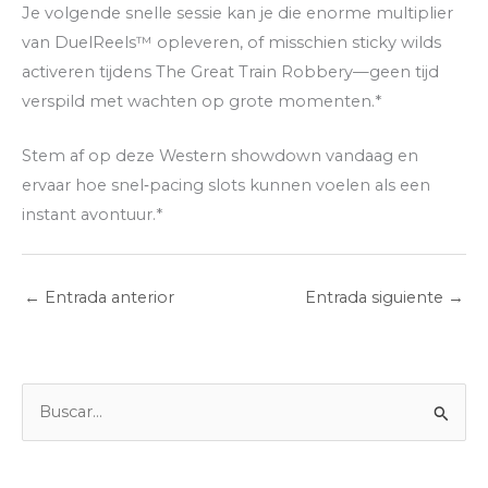
Je volgende snelle sessie kan je die enorme multiplier
van DuelReels™ opleveren, of misschien sticky wilds
activeren tijdens The Great Train Robbery—geen tijd
verspild met wachten op grote momenten.*
Stem af op deze Western showdown vandaag en
ervaar hoe snel‑pacing slots kunnen voelen als een
instant avontuur.*
←
Entrada anterior
Entrada siguiente
→
B
u
s