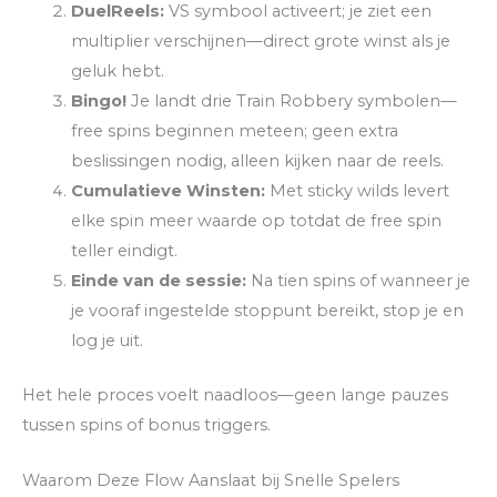
DuelReels:
VS symbool activeert; je ziet een
multiplier verschijnen—direct grote winst als je
geluk hebt.
Bingo!
Je landt drie Train Robbery symbolen—
free spins beginnen meteen; geen extra
beslissingen nodig, alleen kijken naar de reels.
Cumulatieve Winsten:
Met sticky wilds levert
elke spin meer waarde op totdat de free spin
teller eindigt.
Einde van de sessie:
Na tien spins of wanneer je
je vooraf ingestelde stoppunt bereikt, stop je en
log je uit.
Het hele proces voelt naadloos—geen lange pauzes
tussen spins of bonus triggers.
Waarom Deze Flow Aanslaat bij Snelle Spelers