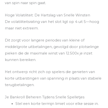
van spin naar spin gaat.
Hoge Volatiliteit: De Hartslag van Snelle Winsten
De volatiliteitsrating van het slot ligt op 4 uit 5—hoog
maar niet extreem.
Dit zorgt voor langere periodes van kleine of
middelgrote uitbetalingen, gevolgd door plotselinge
pieken die de maximale winst van 12.500x je inzet
kunnen bereiken.
Het ontwerp richt zich op spelers die genieten van
korte uitbarstingen van spanning in plaats van stabiele
terugbetalingen.
Je Bankroll Beheren Tijdens Snelle Spelletjes
Stel een korte termijn limiet voor elke sessie in.