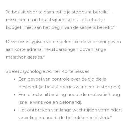
Je besluit door te gaan tot je je stoppunt bereikt—
misschien na in totaal vijftien spins—of totdat je
budgetlimiet aan het begin van de sessie is bereikt.*
Deze reis is typisch voor spelers die de voorkeur geven
aan korte adrenaline‑uitbarstingen boven lange
marathon‑sessies.*
Spelerpsychologie Achter Korte Sessies
Een gevoel van controle over de tijd die je
besteedt (je beslist precies wanneer te stoppen).
Een directe uitbetaling houdt de motivatie hoog
(snelle wins voelen belonend).
Het ontbreken van lange wachttijden vermindert
verveling en houdt de betrokkenheid sterk.*