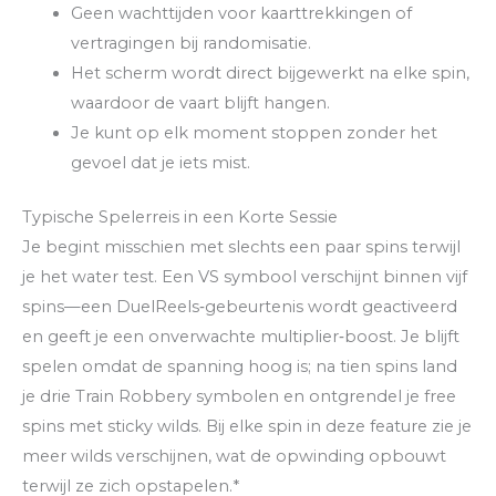
Geen wachttijden voor kaarttrekkingen of
vertragingen bij randomisatie.
Het scherm wordt direct bijgewerkt na elke spin,
waardoor de vaart blijft hangen.
Je kunt op elk moment stoppen zonder het
gevoel dat je iets mist.
Typische Spelerreis in een Korte Sessie
Je begint misschien met slechts een paar spins terwijl
je het water test. Een VS symbool verschijnt binnen vijf
spins—een DuelReels‑gebeurtenis wordt geactiveerd
en geeft je een onverwachte multiplier‑boost. Je blijft
spelen omdat de spanning hoog is; na tien spins land
je drie Train Robbery symbolen en ontgrendel je free
spins met sticky wilds. Bij elke spin in deze feature zie je
meer wilds verschijnen, wat de opwinding opbouwt
terwijl ze zich opstapelen.*