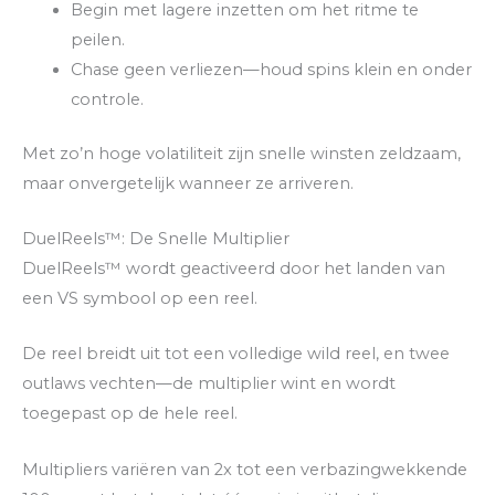
Begin met lagere inzetten om het ritme te
peilen.
Chase geen verliezen—houd spins klein en onder
controle.
Met zo’n hoge volatiliteit zijn snelle winsten zeldzaam,
maar onvergetelijk wanneer ze arriveren.
DuelReels™: De Snelle Multiplier
DuelReels™ wordt geactiveerd door het landen van
een VS symbool op een reel.
De reel breidt uit tot een volledige wild reel, en twee
outlaws vechten—de multiplier wint en wordt
toegepast op de hele reel.
Multipliers variëren van 2x tot een verbazingwekkende