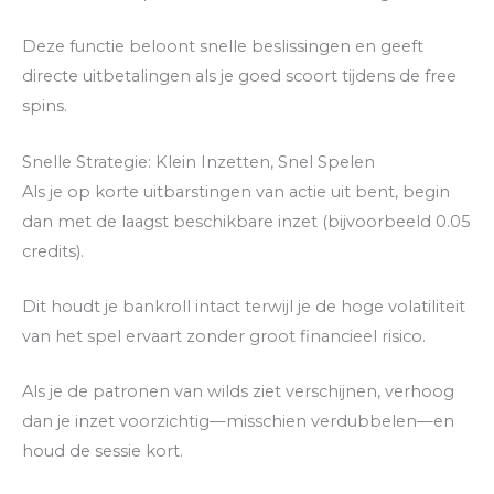
Deze functie beloont snelle beslissingen en geeft
directe uitbetalingen als je goed scoort tijdens de free
spins.
Snelle Strategie: Klein Inzetten, Snel Spelen
Als je op korte uitbarstingen van actie uit bent, begin
dan met de laagst beschikbare inzet (bijvoorbeeld 0.05
credits).
Dit houdt je bankroll intact terwijl je de hoge volatiliteit
van het spel ervaart zonder groot financieel risico.
Als je de patronen van wilds ziet verschijnen, verhoog
dan je inzet voorzichtig—misschien verdubbelen—en
houd de sessie kort.