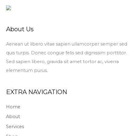
About Us
Aenean ut libero vitae sapien ullamcorper semper sed
quis turpis. Donec congue felis sed dignissim porttitor.
Sed sapien libero, gravida sit amet tortor ac, viverra
elementum purus.
EXTRA NAVIGATION
Home
About
Services