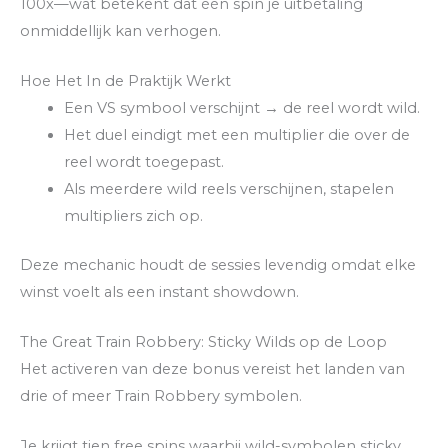
100x—wat betekent dat één spin je uitbetaling
onmiddellijk kan verhogen.
Hoe Het In de Praktijk Werkt
Een VS symbool verschijnt → de reel wordt wild.
Het duel eindigt met een multiplier die over de
reel wordt toegepast.
Als meerdere wild reels verschijnen, stapelen
multipliers zich op.
Deze mechanic houdt de sessies levendig omdat elke
winst voelt als een instant showdown.
The Great Train Robbery: Sticky Wilds op de Loop
Het activeren van deze bonus vereist het landen van
drie of meer Train Robbery symbolen.
Je krijgt tien free spins waarbij wild-symbolen sticky