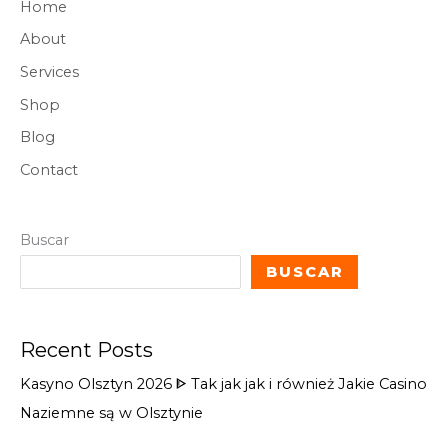
Home
About
Services
Shop
Blog
Contact
Buscar
BUSCAR
Recent Posts
Kasyno Olsztyn 2026 ᐈ Tak jak jak i również Jakie Casino
Naziemne są w Olsztynie