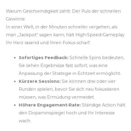
Warum Geschwindigkeit zählt: Der Puls der schnellen
Gewinne
In einer Welt, in der Minuten schneller vergehen, als
man „Jackpot“ sagen kann, hält High‑Speed‑Gameplay
Ihr Herz rasend und Ihren Fokus scharf.
Sofortiges Feedback:
Schnelle Spins bedeuten,
Sie sehen Ergebnisse fast sofort, was eine
Anpassung der Strategie in Echtzeit ermöglicht.
Kürzere Sessions:
Sie können drei oder vier
Runden spielen, bevor Sie sich neu fokussieren
müssen, was Ermüdung vermeidet.
Höhere Engagement‑Rate:
Ständige Action hält
den Dopaminspiegel hoch und Ihr Interesse
wach.