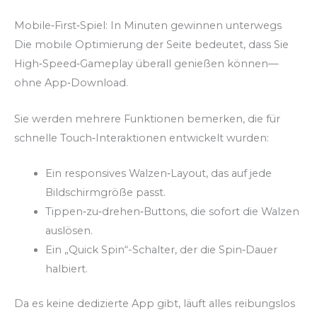
Mobile‑First‑Spiel: In Minuten gewinnen unterwegs
Die mobile Optimierung der Seite bedeutet, dass Sie
High‑Speed‑Gameplay überall genießen können—
ohne App‑Download.
Sie werden mehrere Funktionen bemerken, die für
schnelle Touch‑Interaktionen entwickelt wurden:
Ein responsives Walzen‑Layout, das auf jede
Bildschirmgröße passt.
Tippen‑zu‑drehen‑Buttons, die sofort die Walzen
auslösen.
Ein „Quick Spin“-Schalter, der die Spin‑Dauer
halbiert.
Da es keine dedizierte App gibt, läuft alles reibungslos