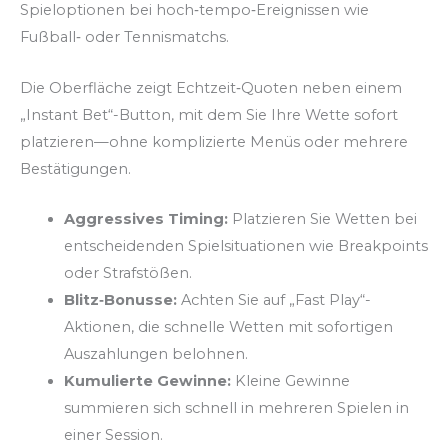
Spieloptionen bei hoch‑tempo‑Ereignissen wie
Fußball‑ oder Tennismatchs.
Die Oberfläche zeigt Echtzeit‑Quoten neben einem
„Instant Bet“-Button, mit dem Sie Ihre Wette sofort
platzieren—ohne komplizierte Menüs oder mehrere
Bestätigungen.
Aggressives Timing:
Platzieren Sie Wetten bei
entscheidenden Spielsituationen wie Breakpoints
oder Strafstößen.
Blitz‑Bonusse:
Achten Sie auf „Fast Play“-
Aktionen, die schnelle Wetten mit sofortigen
Auszahlungen belohnen.
Kumulierte Gewinne:
Kleine Gewinne
summieren sich schnell in mehreren Spielen in
einer Session.