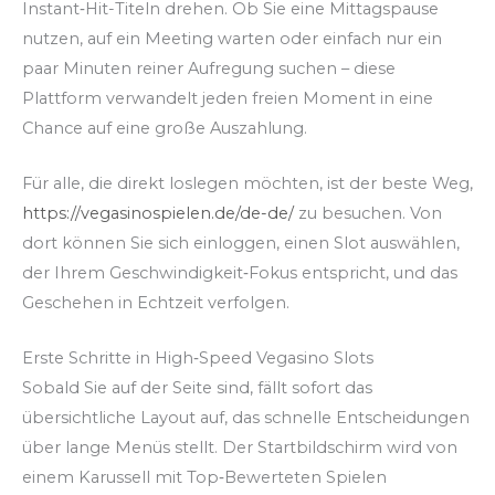
Instant‑Hit-Titeln drehen. Ob Sie eine Mittagspause
nutzen, auf ein Meeting warten oder einfach nur ein
paar Minuten reiner Aufregung suchen – diese
Plattform verwandelt jeden freien Moment in eine
Chance auf eine große Auszahlung.
Für alle, die direkt loslegen möchten, ist der beste Weg,
https://vegasinospielen.de/de-de/
zu besuchen. Von
dort können Sie sich einloggen, einen Slot auswählen,
der Ihrem Geschwindigkeit‑Fokus entspricht, und das
Geschehen in Echtzeit verfolgen.
Erste Schritte in High‑Speed Vegasino Slots
Sobald Sie auf der Seite sind, fällt sofort das
übersichtliche Layout auf, das schnelle Entscheidungen
über lange Menüs stellt. Der Startbildschirm wird von
einem Karussell mit Top‑Bewerteten Spielen