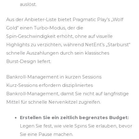
auslöst.
Aus der Anbieter‑Liste bietet Pragmatic Play’s „Wolf
Gold“ einen Turbo‑Modus, der die
Spin‑Geschwindigkeit erhöht, ohne auf visuelle
Highlights zu verzichten, während NetEnt’s „Starburst“
schnelle Auszahlungen durch sein klassisches
Burst‑Design liefert.
Bankroll-Management in kurzen Sessions
Kurz‑Sessions erfordern diszipliniertes
Bankroll‑Management, damit Sie nicht auf langfristige
Mittel für schnelle Nervenkitzel zugreifen.
Erstellen Sie ein zeitlich begrenztes Budget:
Legen Sie fest, wie viele Spins Sie erlauben, bevor
Sie eine Pause machen.