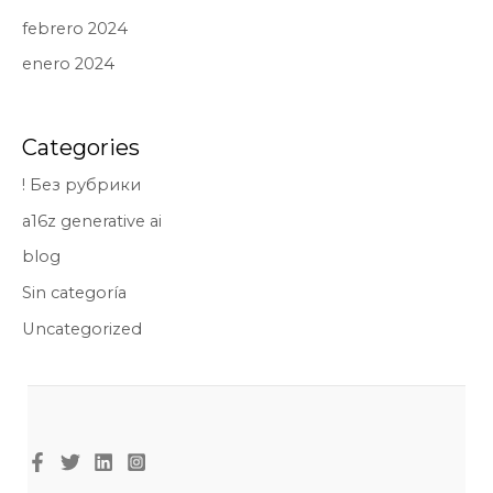
febrero 2024
enero 2024
Categories
! Без рубрики
a16z generative ai
blog
Sin categoría
Uncategorized