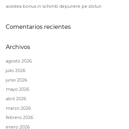
acestea bonus in schimb depunere pe sloturi
Comentarios recientes
Archivos
agosto 2026
julio 2026
junio 2026
mayo 2026
abril 2026
marzo 2026
febrero 2026
enero 2026