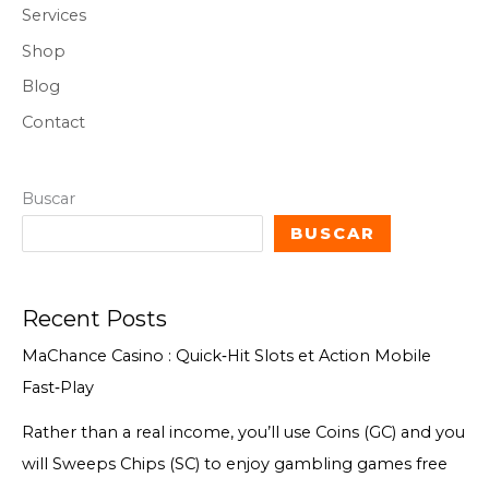
Services
Shop
Blog
Contact
Buscar
BUSCAR
Recent Posts
MaChance Casino : Quick‑Hit Slots et Action Mobile
Fast‑Play
Rather than a real income, you’ll use Coins (GC) and you
will Sweeps Chips (SC) to enjoy gambling games free