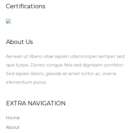
Certifications
About Us
Aenean ut libero vitae sapien ullamcorper semper sed
quis turpis. Donec congue felis sed dignissim porttitor.
Sed sapien libero, gravida sit amet tortor ac, viverra
elementum purus.
EXTRA NAVIGATION
Home
About