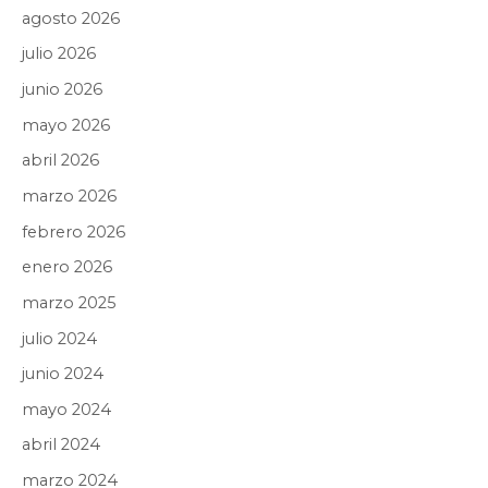
agosto 2026
julio 2026
junio 2026
mayo 2026
abril 2026
marzo 2026
febrero 2026
enero 2026
marzo 2025
julio 2024
junio 2024
mayo 2024
abril 2024
marzo 2024