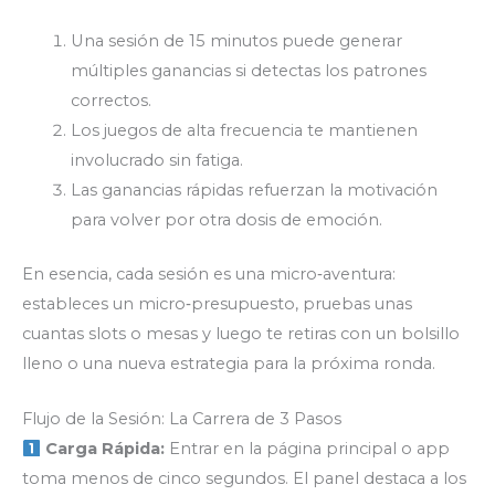
Una sesión de 15 minutos puede generar
múltiples ganancias si detectas los patrones
correctos.
Los juegos de alta frecuencia te mantienen
involucrado sin fatiga.
Las ganancias rápidas refuerzan la motivación
para volver por otra dosis de emoción.
En esencia, cada sesión es una micro‑aventura:
estableces un micro‑presupuesto, pruebas unas
cuantas slots o mesas y luego te retiras con un bolsillo
lleno o una nueva estrategia para la próxima ronda.
Flujo de la Sesión: La Carrera de 3 Pasos
Carga Rápida:
Entrar en la página principal o app
toma menos de cinco segundos. El panel destaca a los