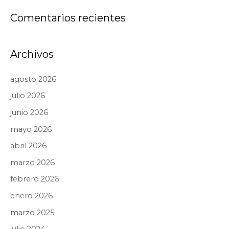
Comentarios recientes
Archivos
agosto 2026
julio 2026
junio 2026
mayo 2026
abril 2026
marzo 2026
febrero 2026
enero 2026
marzo 2025