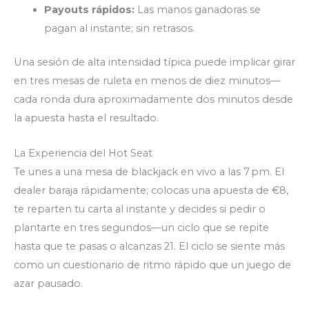
Payouts rápidos:
Las manos ganadoras se
pagan al instante; sin retrasos.
Una sesión de alta intensidad típica puede implicar girar
en tres mesas de ruleta en menos de diez minutos—
cada ronda dura aproximadamente dos minutos desde
la apuesta hasta el resultado.
La Experiencia del Hot Seat
Te unes a una mesa de blackjack en vivo a las 7 pm. El
dealer baraja rápidamente; colocas una apuesta de €8,
te reparten tu carta al instante y decides si pedir o
plantarte en tres segundos—un ciclo que se repite
hasta que te pasas o alcanzas 21. El ciclo se siente más
como un cuestionario de ritmo rápido que un juego de
azar pausado.