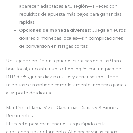
aparecen adaptadas a tu región—a veces con
requisitos de apuesta más bajos para ganancias
rápidas.
Opciones de moneda diversas:
Juega en euros,
dólares o monedas locales—sin complicaciones
de conversión en ráfagas cortas.
Un jugador en Polonia puede iniciar sesión a las 9 am
hora local, encontrar un slot en inglés con un pico de
RTP de €5, jugar diez minutos y cerrar sesión—todo
mientras se mantiene completamente inmerso gracias
al soporte de idioma.
Mantén la Llama Viva – Ganancias Diarias y Sesiones
Recurrentes
El secreto para mantener el juego rápido es la
constancia sin agotamiento. Al planear varias ráfagas