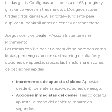
tiradas gratis. Configuras una apuesta de €5 por giro y
giras cinco veces en tres minutos. Dos giros activan
tiradas gratis; ganas €30 en total—suficiente para
duplicar tu bankroll antes de cenar y desconectarte.
Juegos con Live Dealer – Acción Instantánea en
Movimiento
Las mesas con live dealer a menudo se perciben como
lentas, pero
Vegasino
con su streaming de alta fps y
opciones de apuestas rápidas las transforma en zonas
de decisiones rápidas.
Incrementos de apuesta rápidos:
Apuestas
desde €1 permiten micro‑decisiones de riesgo.
Acciones inmediatas del dealer:
Tras colocar tu
apuesta, la mano del dealer se reparte en
segundos.