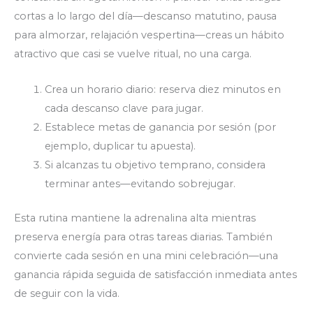
cortas a lo largo del día—descanso matutino, pausa
para almorzar, relajación vespertina—creas un hábito
atractivo que casi se vuelve ritual, no una carga.
Crea un horario diario: reserva diez minutos en
cada descanso clave para jugar.
Establece metas de ganancia por sesión (por
ejemplo, duplicar tu apuesta).
Si alcanzas tu objetivo temprano, considera
terminar antes—evitando sobrejugar.
Esta rutina mantiene la adrenalina alta mientras
preserva energía para otras tareas diarias. También
convierte cada sesión en una mini celebración—una
ganancia rápida seguida de satisfacción inmediata antes
de seguir con la vida.