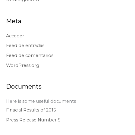
Meta
Acceder
Feed de entradas
Feed de comentarios
WordPress.org
Documents
Here is some useful documents
Finacial Results of 2015
Press Release Number 5