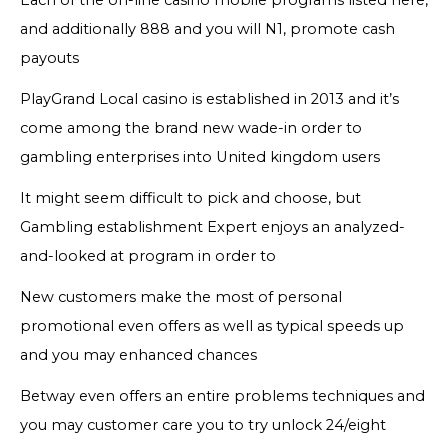
Each of the on-line casino mobile programs listed here,
and additionally 888 and you will N1, promote cash
payouts
PlayGrand Local casino is established in 2013 and it’s
come among the brand new wade-in order to
gambling enterprises into United kingdom users
It might seem difficult to pick and choose, but
Gambling establishment Expert enjoys an analyzed-
and-looked at program in order to
New customers make the most of personal
promotional even offers as well as typical speeds up
and you may enhanced chances
Betway even offers an entire problems techniques and
you may customer care you to try unlock 24/eight