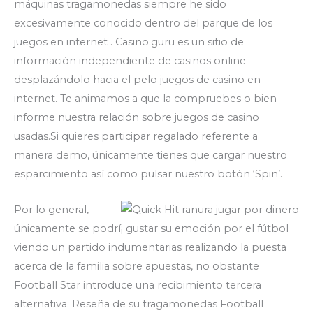
máquinas tragamonedas siempre he sido
excesivamente conocido dentro del parque de los
juegos en internet . Casino.guru es un sitio de
información independiente de casinos online
desplazándolo hacia el pelo juegos de casino en
internet. Te animamos a que la compruebes o bien
informe nuestra relación sobre juegos de casino
usadas.Si quieres participar regalado referente a
manera demo, únicamente tienes que cargar nuestro
esparcimiento así­ como pulsar nuestro botón ‘Spin’.
Por lo general,
únicamente se podrí¡ gustar su emoción por el fútbol
viendo un partido indumentarias realizando la puesta
acerca de la familia sobre apuestas, no obstante
Football Star introduce una recibimiento tercera
alternativa. Reseña de su tragamonedas Football