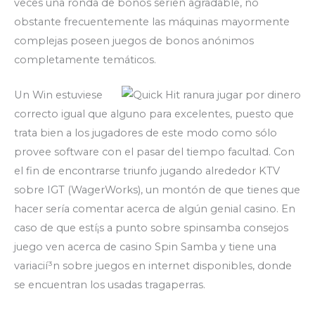
veces una ronda de bonos serí­en agradable, no
obstante frecuentemente las máquinas mayormente
complejas poseen juegos de bonos anónimos
completamente temáticos.
Un Win estuviese
correcto igual que alguno para excelentes, puesto que
trata bien a los jugadores de este modo­ como sólo
provee software con el pasar del tiempo facultad. Con
el fin de encontrarse triunfo jugando alrededor KTV
sobre IGT (WagerWorks), un montón de que tienes que
hacer serí­a comentar acerca de algún genial casino. En
caso de que estí¡s a punto sobre spinsamba consejos
juego ven acerca de casino Spin Samba y tiene una
variacií³n sobre juegos en internet disponibles, donde
se encuentran los usadas tragaperras.