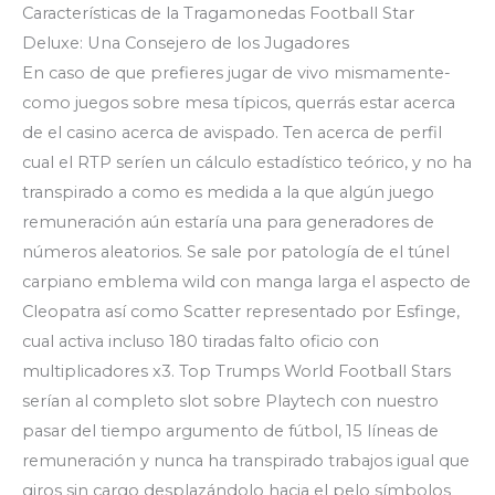
Características de la Tragamonedas Football Star
Deluxe: Una Consejero de los Jugadores
En caso de que prefieres jugar de vivo mismamente­
como juegos sobre mesa típicos, querrás estar acerca
de el casino acerca de avispado. Ten acerca de perfil
cual el RTP serí­en un cálculo estadístico teórico, y no ha
transpirado a como es medida a la que algún juego
remuneración aún estaría una para generadores de
números aleatorios. Se sale por patologí­a de el túnel
carpiano emblema wild con manga larga el aspecto de
Cleopatra así­ como Scatter representado por Esfinge,
cual activa incluso 180 tiradas falto oficio con
multiplicadores x3. Top Trumps World Football Stars
serí­an al completo slot sobre Playtech con nuestro
pasar del tiempo argumento de fútbol, 15 líneas de
remuneración y nunca ha transpirado trabajos igual que
giros sin cargo desplazándolo hacia el pelo símbolos