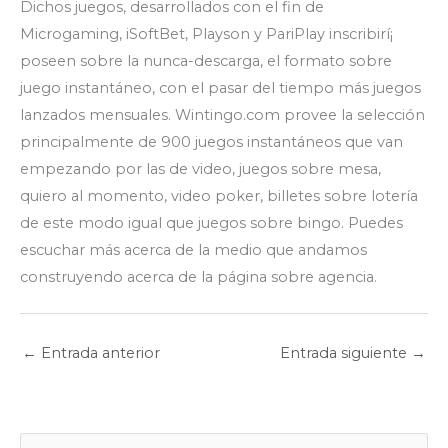
Dichos juegos, desarrollados con el fin de
Microgaming, iSoftBet, Playson y PariPlay inscribirí¡
poseen sobre la nunca-descarga, el formato sobre
juego instantáneo, con el pasar del tiempo más juegos
lanzados mensuales. Wintingo.com provee la selección
principalmente de 900 juegos instantáneos que van
empezando por las de video, juegos sobre mesa,
quiero al momento, video poker, billetes sobre lotería
de este modo­ igual que juegos sobre bingo. Puedes
escuchar más acerca de la medio que andamos
construyendo acerca de la página sobre agencia.
←
Entrada anterior
Entrada siguiente
→
B