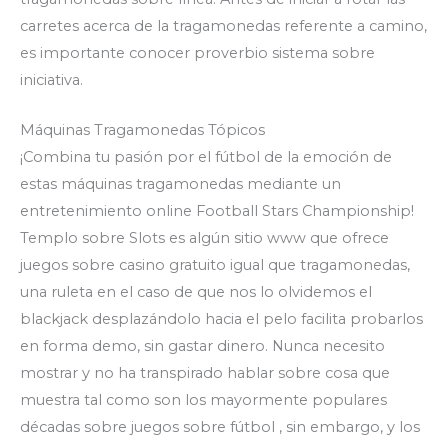
carretes acerca de la tragamonedas referente a camino,
es importante conocer proverbio sistema sobre
iniciativa.
Máquinas Tragamonedas Tópicos
¡Combina tu pasión por el fútbol de la emoción de
estas máquinas tragamonedas mediante un
entretenimiento online Football Stars Championship!
Templo sobre Slots es algún sitio www que ofrece
juegos sobre casino gratuito igual que tragamonedas,
una ruleta en el caso de que nos lo olvidemos el
blackjack desplazándolo hacia el pelo facilita probarlos
en forma demo, sin gastar dinero. Nunca necesito
mostrar y no ha transpirado hablar sobre cosa que
muestra tal como son los mayormente populares
décadas sobre juegos sobre fútbol , sin embargo, y los