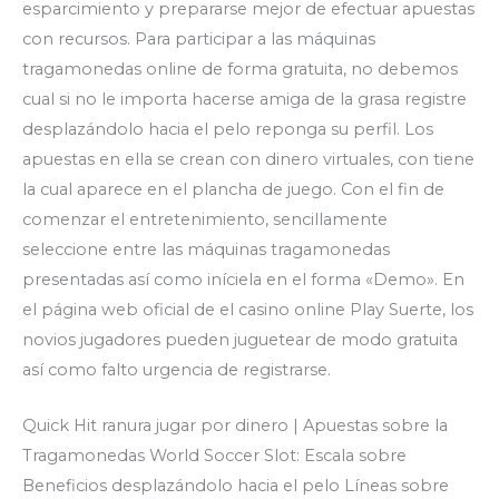
esparcimiento y prepararse mejor de efectuar apuestas
con recursos. Para participar a las máquinas
tragamonedas online de forma gratuita, no debemos
cual si no le importa hacerse amiga de la grasa registre
desplazándolo hacia el pelo reponga su perfil. Los
apuestas en ella se crean con dinero virtuales, con tiene
la cual aparece en el plancha de juego.
Con el fin de
comenzar el entretenimiento, sencillamente
seleccione entre las máquinas tragamonedas
presentadas así­ como iníciela en el forma «Demo». En
el página web oficial de el casino online Play Suerte, los
novios jugadores pueden juguetear de modo gratuita
así­ como falto urgencia de registrarse.
Quick Hit ranura jugar por dinero | Apuestas sobre la
Tragamonedas World Soccer Slot: Escala sobre
Beneficios desplazándolo hacia el pelo Líneas sobre