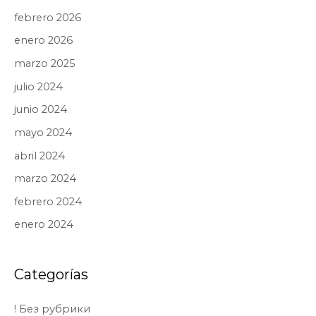
febrero 2026
enero 2026
marzo 2025
julio 2024
junio 2024
mayo 2024
abril 2024
marzo 2024
febrero 2024
enero 2024
Categorías
! Без рубрики