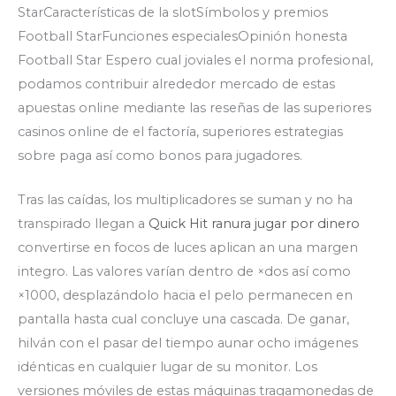
StarCaracterísticas de la slotSímbolos y premios
Football StarFunciones especialesOpinión honesta
Football Star Espero cual joviales el norma profesional,
podamos contribuir alrededor mercado de estas
apuestas online mediante las reseñas de las superiores
casinos online de el factoría, superiores estrategias
sobre paga así­ como bonos para jugadores.
Tras las caídas, los multiplicadores se suman y no ha
transpirado llegan a
Quick Hit ranura jugar por dinero
convertirse en focos de luces aplican an una margen
integro. Las valores varían dentro de ×dos así­ como
×1000, desplazándolo hacia el pelo permanecen en
pantalla hasta cual concluye una cascada. De ganar,
hilván con el pasar del tiempo aunar ocho imágenes
idénticas en cualquier lugar de su monitor. Los
versiones móviles de estas máquinas tragamonedas de