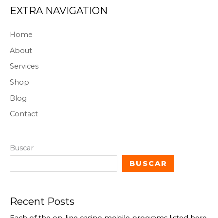
EXTRA NAVIGATION
Home
About
Services
Shop
Blog
Contact
Buscar
BUSCAR
Recent Posts