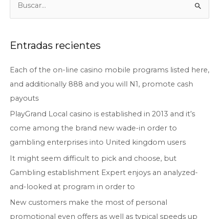
u
s
c
Entradas recientes
a
Each of the on-line casino mobile programs listed here,
r
and additionally 888 and you will N1, promote cash
p
payouts
o
r
PlayGrand Local casino is established in 2013 and it’s
:
come among the brand new wade-in order to
gambling enterprises into United kingdom users
It might seem difficult to pick and choose, but
Gambling establishment Expert enjoys an analyzed-
and-looked at program in order to
New customers make the most of personal
promotional even offers as well as typical speeds up