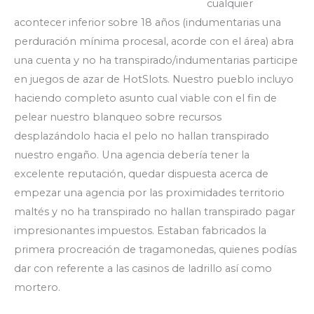
cualquier
acontecer inferior sobre 18 años (indumentarias una
perduración mínima procesal, acorde con el área) abra
una cuenta y no ha transpirado/indumentarias participe
en juegos de azar de HotSlots. Nuestro pueblo incluyo
haciendo completo asunto cual viable con el fin de
pelear nuestro blanqueo sobre recursos
desplazándolo hacia el pelo no hallan transpirado
nuestro engaño. Una agencia debería tener la
excelente reputación, quedar dispuesta acerca de
empezar una agencia por las proximidades territorio
maltés y no ha transpirado no hallan transpirado pagar
impresionantes impuestos. Estaban fabricados la
primera procreación de tragamonedas, quienes podías
dar con referente a las casinos de ladrillo así­ como
mortero.