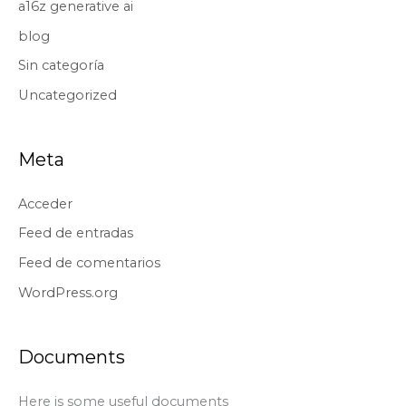
a16z generative ai
blog
Sin categoría
Uncategorized
Meta
Acceder
Feed de entradas
Feed de comentarios
WordPress.org
Documents
Here is some useful documents