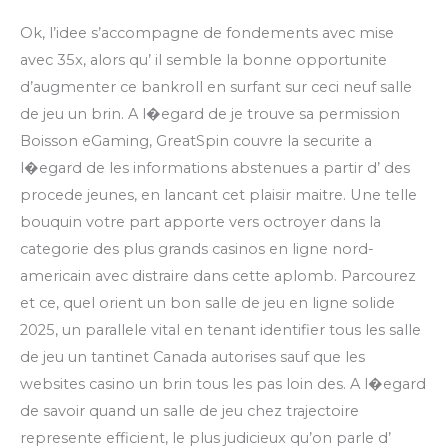
Ok, l’idee s’accompagne de fondements avec mise
avec 35x, alors qu’ il semble la bonne opportunite
d’augmenter ce bankroll en surfant sur ceci neuf salle
de jeu un brin. A l�egard de je trouve sa permission
Boisson eGaming, GreatSpin couvre la securite a
l�egard de les informations abstenues a partir d’ des
procede jeunes, en lancant cet plaisir maitre. Une telle
bouquin votre part apporte vers octroyer dans la
categorie des plus grands casinos en ligne nord-
americain avec distraire dans cette aplomb. Parcourez
et ce, quel orient un bon salle de jeu en ligne solide
2025, un parallele vital en tenant identifier tous les salle
de jeu un tantinet Canada autorises sauf que les
websites casino un brin tous les pas loin des. A l�egard
de savoir quand un salle de jeu chez trajectoire
represente efficient, le plus judicieux qu’on parle d’