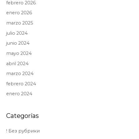
febrero 2026
enero 2026
marzo 2025
julio 2024
junio 2024
mayo 2024
abril 2024
marzo 2024
febrero 2024
enero 2024
Categorías
! Без рубрики