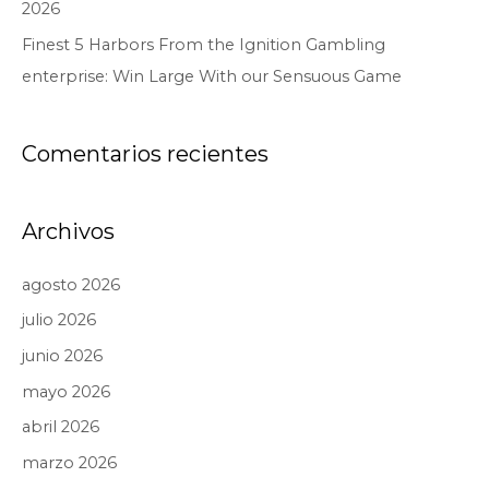
2026
Finest 5 Harbors From the Ignition Gambling
enterprise: Win Large With our Sensuous Game
Comentarios recientes
Archivos
agosto 2026
julio 2026
junio 2026
mayo 2026
abril 2026
marzo 2026