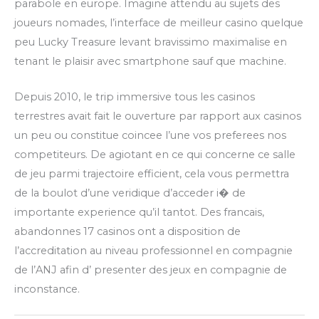
parabole en europe. Imagine attendu au sujets des
joueurs nomades, l’interface de meilleur casino quelque
peu Lucky Treasure levant bravissimo maximalise en
tenant le plaisir avec smartphone sauf que machine.
Depuis 2010, le trip immersive tous les casinos
terrestres avait fait le ouverture par rapport aux casinos
un peu ou constitue coincee l’une vos preferees nos
competiteurs. De agiotant en ce qui concerne ce salle
de jeu parmi trajectoire efficient, cela vous permettra
de la boulot d’une veridique d’acceder i� de
importante experience qu’il tantot. Des francais,
abandonnes 17 casinos ont a disposition de
l’accreditation au niveau professionnel en compagnie
de l’ANJ afin d’ presenter des jeux en compagnie de
inconstance.