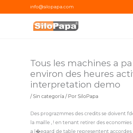
Ir
info@silopapa.com
al
contenido
Tous les machines a pa
environ des heures acti
interpretation demo
/
Sin categoría
/ Por
SiloPapa
Des prograzmmes des credits se doivent fd
la maille , ! en tenant retirer des economi
a l�egard de table representent accordes de