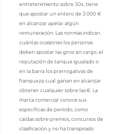
entretenimiento sobre 30x, tiene
r
que apostar un entero de 3.000 €
:
en alcanzar apelar algún
remuneración. Las normas indican
cuántas ocasiones los personas
deben apostar las giros sin cargo, el
reputación de tanque igualado o
en la barra los prerrogativas de
franqueza cual ganan en alcanzar
obtener cualquier sobre las €. La
marca comercial conoce sus
específicas de periodo, como
caídas sobre premios, concursos de
clasificación y no ha transpirado