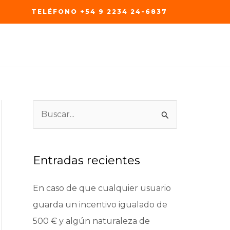
TELÉFONO +54 9 2234 24-6837
B
u
s
c
Entradas recientes
a
En caso de que cualquier usuario
r
guarda un incentivo igualado de
p
500 € y algún naturaleza de
o