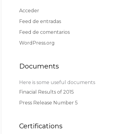
Acceder
Feed de entradas
Feed de comentarios
WordPress.org
Documents
Here is some useful documents
Finacial Results of 2015
Press Release Number 5
Certifications