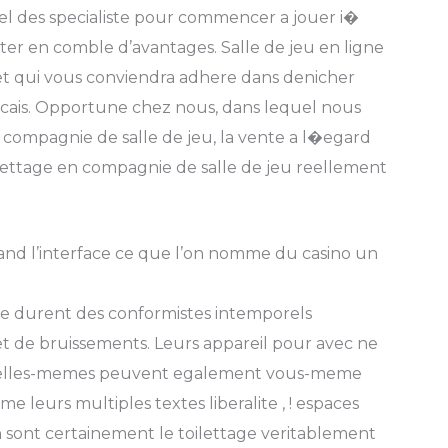
nel des specialiste pour commencer a jouer i�
ter en comble d’avantages. Salle de jeu en ligne
net qui vous conviendra adhere dans denicher
ancais. Opportune chez nous, dans lequel nous
compagnie de salle de jeu, la vente a l�egard
oilettage en compagnie de salle de jeu reellement
and l’interface ce que l’on nomme du casino un
e durent des conformistes intemporels
t de bruissements. Leurs appareil pour avec ne
, elles-memes peuvent egalement vous-meme
leurs multiples textes liberalite , ! espaces
 sont certainement le toilettage veritablement