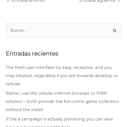
←
Entrada anterior
Entrada siguiente
→
B
u
s
c
Entradas recientes
a
The fresh user interface try easy, receptive, and you
r
may intuitive, regardless if you are towards desktop or
p
cellular
o
r
Rather, use the cellular internet browser or PWA
:
solution – both provide the full online game collection
without the install
If the a campaign is actually powering, you can view