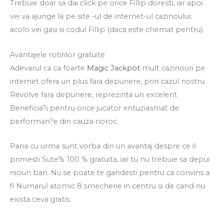
Trebuie doar sa dai click pe orice Fillip doresti, iar apoi
vei va ajunge la pe site -ul de internet-ul cazinoului;
acolo vei gasi si codul Fillip (daca este chemat pentru).
Avantajele rotirilor gratuite
Adevarul ca ca foarte
Magic Jackpot
mult cazinouri pe
internet ofera un plus fara depunere, prin cazul nostru
Revolve fara depunere, reprezinta un excelent
Beneficia?i pentru orice jucator entuziasmat de
performan?e din cauza noroc.
Pana cu urma sunt vorba din un avantaj despre ce il
primesti Sute% 100 % gratuita, iar tu nu trebuie sa depui
niciun ban. Nu se poate te gandesti pentru ca convins a
fi Numarul atomic 8 smecherie in centru si de cand nu
exista ceva gratis.