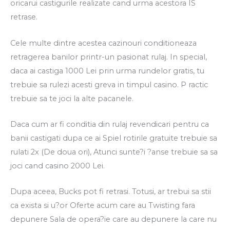
oricarui castigurile realizate cand urma acestora IS
retrase.
Cele multe dintre acestea cazinouri conditioneaza
retragerea banilor printr-un pasionat rulaj. In special,
daca ai castiga 1000 Lei prin urma rundelor gratis, tu
trebuie sa rulezi acesti greva in timpul casino. P ractic
trebuie sa te joci la alte pacanele.
Daca cum ar fi conditia din rulaj revendicari pentru ca
banii castigati dupa ce ai Spiel rotirile gratuite trebuie sa
rulati 2x (De doua ori), Atunci sunte?i ?anse trebuie sa sa
joci cand casino 2000 Lei.
Dupa aceea, Bucks pot fi retrasi. Totusi, ar trebui sa stii
ca exista si u?or Oferte acum care au Twisting fara
depunere Sala de opera?ie care au depunere la care nu