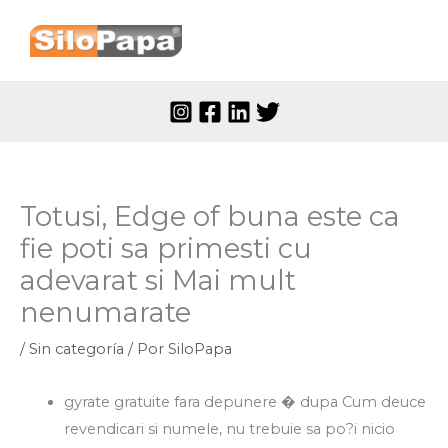
Ir
al
contenido
Totusi, Edge of buna este ca
fie poti sa primesti cu
adevarat si Mai mult
nenumarate
/
Sin categoría
/ Por
SiloPapa
gyrate gratuite fara depunere � dupa Cum deuce
revendicari si numele, nu trebuie sa po?i nicio