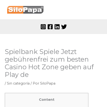
Ir
al
contenido
Spielbank Spiele Jetzt
gebührenfrei zum besten
Casino Hot Zone geben auf
Play de
/
Sin categoría
/ Por
SiloPapa
Content