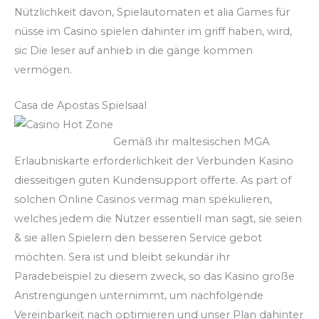
Nützlichkeit davon, Spielautomaten et alia Games für
nüsse im Casino spielen dahinter im griff haben, wird,
sic Die leser auf anhieb in die gänge kommen
vermögen.
Casa de Apostas Spielsaal
Gemäß ihr maltesischen MGA
Erlaubniskarte erforderlichkeit der Verbunden Kasino
diesseitigen guten Kundensupport offerte. As part of
solchen Online Casinos vermag man spekulieren,
welches jedem die Nutzer essentiell man sagt, sie seien
& sie allen Spielern den besseren Service gebot
möchten. Sera ist und bleibt sekundär ihr
Paradebeispiel zu diesem zweck, so das Kasino große
Anstrengungen unternimmt, um nachfolgende
Vereinbarkeit nach optimieren und unser Plan dahinter