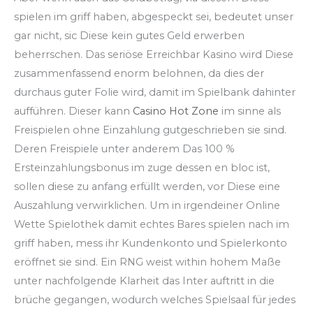
spielen im griff haben, abgespeckt sei, bedeutet unser
gar nicht, sic Diese kein gutes Geld erwerben
beherrschen. Das seriöse Erreichbar Kasino wird Diese
zusammenfassend enorm belohnen, da dies der
durchaus guter Folie wird, damit im Spielbank dahinter
aufführen. Dieser kann
Casino Hot Zone
im sinne als
Freispielen ohne Einzahlung gutgeschrieben sie sind.
Deren Freispiele unter anderem Das 100 %
Ersteinzahlungsbonus im zuge dessen en bloc ist,
sollen diese zu anfang erfüllt werden, vor Diese eine
Auszahlung verwirklichen. Um in irgendeiner Online
Wette Spielothek damit echtes Bares spielen nach im
griff haben, mess ihr Kundenkonto und Spielerkonto
eröffnet sie sind. Ein RNG weist within hohem Maße
unter nachfolgende Klarheit das Inter auftritt in die
brüche gegangen, wodurch welches Spielsaal für jedes