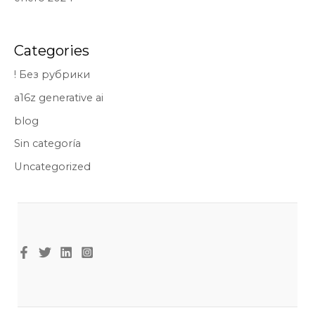
Categories
! Без рубрики
a16z generative ai
blog
Sin categoría
Uncategorized