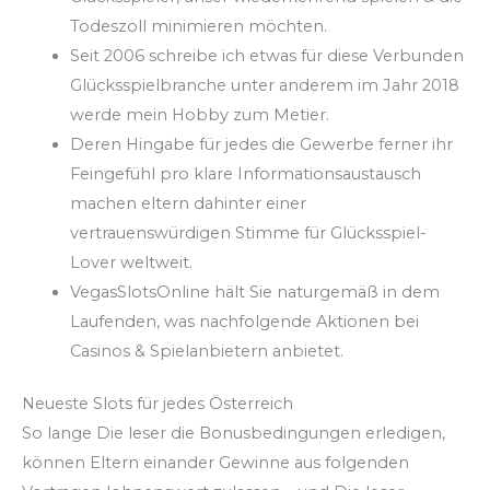
Todeszoll minimieren möchten.
Seit 2006 schreibe ich etwas für diese Verbunden
Glücksspielbranche unter anderem im Jahr 2018
werde mein Hobby zum Metier.
Deren Hingabe für jedes die Gewerbe ferner ihr
Feingefühl pro klare Informationsaustausch
machen eltern dahinter einer
vertrauenswürdigen Stimme für Glücksspiel-
Lover weltweit.
VegasSlotsOnline hält Sie naturgemäß in dem
Laufenden, was nachfolgende Aktionen bei
Casinos & Spielanbietern anbietet.
Neueste Slots für jedes Österreich
So lange Die leser die Bonusbedingungen erledigen,
können Eltern einander Gewinne aus folgenden