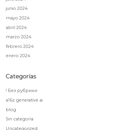
junio 2024
mayo 2024
abril 2024
marzo 2024
febrero 2024
enero 2024
Categorías
! Без рубрики
a16z generative ai
blog
Sin categoría
Uncategorized