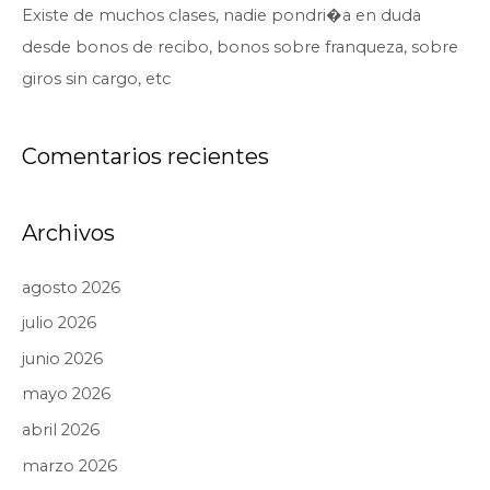
Existe de muchos clases, nadie pondri�a en duda
desde bonos de recibo, bonos sobre franqueza, sobre
giros sin cargo, etc
Comentarios recientes
Archivos
agosto 2026
julio 2026
junio 2026
mayo 2026
abril 2026
marzo 2026