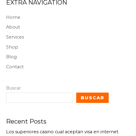
EXTRA NAVIGATION
Home
About
Services
Shop
Blog
Contact
Buscar
BUSCAR
Recent Posts
Los superiores casino cual aceptan visa en internet