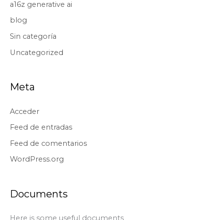
a16z generative ai
blog
Sin categoría
Uncategorized
Meta
Acceder
Feed de entradas
Feed de comentarios
WordPress.org
Documents
Here is some useful documents