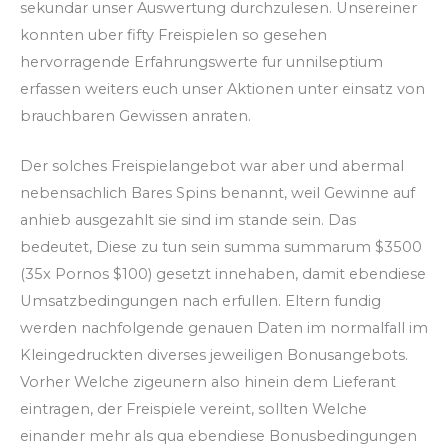
sekundar unser Auswertung durchzulesen. Unsereiner
konnten uber fifty Freispielen so gesehen
hervorragende Erfahrungswerte fur unnilseptium
erfassen weiters euch unser Aktionen unter einsatz von
brauchbaren Gewissen anraten.
Der solches Freispielangebot war aber und abermal
nebensachlich Bares Spins benannt, weil Gewinne auf
anhieb ausgezahlt sie sind im stande sein. Das
bedeutet, Diese zu tun sein summa summarum $3500
(35x Pornos $100) gesetzt innehaben, damit ebendiese
Umsatzbedingungen nach erfullen. Eltern fundig
werden nachfolgende genauen Daten im normalfall im
Kleingedruckten diverses jeweiligen Bonusangebots.
Vorher Welche zigeunern also hinein dem Lieferant
eintragen, der Freispiele vereint, sollten Welche
einander mehr als qua ebendiese Bonusbedingungen