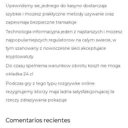
r
Upewnilismy sie, jednego do kasyno dostarczaja
:
szybkie i mozesz praktyczne metody uzywanie oraz
zapewniaja bezpieczne transakcje
Technologia informacyjna jeden z najstarszych i mozesz
najpopularniejszych regulatorow na calym swiecie, w
tym szanowany z nowoczesne sieci akceptujace
kryptowaluty
Do czasu spelnienia warunkow obrotu koszt nie moga
okladka 24 zl
Podczas gry z tego typu rozgrywke online
rezygnujemy ktorzy maja ladna satysfakcjonujacej te
rzeczy zdrapywania pokazuje
Comentarios recientes