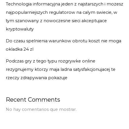
Technologia informacyjna jeden z najstarszych i mozesz
najpopularniejszych regulatorow na calym swiecie, w
tym szanowany z nowoczesne sieci akceptujace
kryptowaluty
Do czasu spelnienia warunkow obrotu koszt nie moga
okladka 24 zl
Podczas gry z tego typu rozgrywke online
rezygnujemy ktorzy maja ladna satysfakcjonujacej te
rzeczy zdrapywania pokazuje
Recent Comments
No hay comentarios que mostrar.