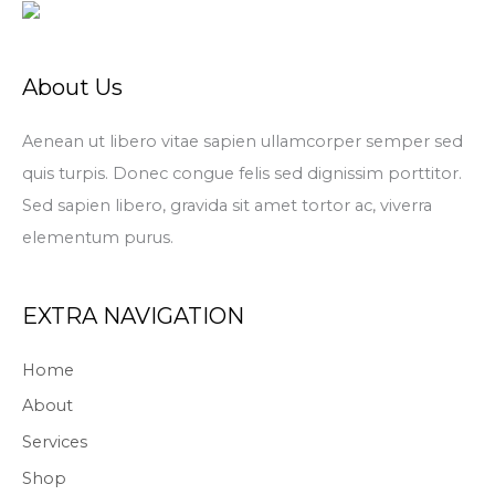
About Us
Aenean ut libero vitae sapien ullamcorper semper sed
quis turpis. Donec congue felis sed dignissim porttitor.
Sed sapien libero, gravida sit amet tortor ac, viverra
elementum purus.
EXTRA NAVIGATION
Home
About
Services
Shop