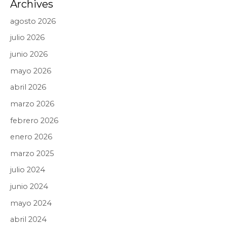
Archives
agosto 2026
julio 2026
junio 2026
mayo 2026
abril 2026
marzo 2026
febrero 2026
enero 2026
marzo 2025
julio 2024
junio 2024
mayo 2024
abril 2024