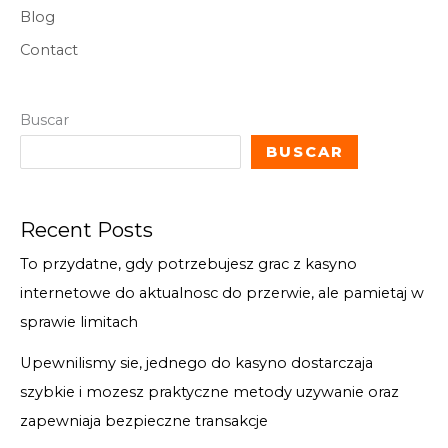
Blog
Contact
Buscar
BUSCAR
Recent Posts
To przydatne, gdy potrzebujesz grac z kasyno
internetowe do aktualnosc do przerwie, ale pamietaj w
sprawie limitach
Upewnilismy sie, jednego do kasyno dostarczaja
szybkie i mozesz praktyczne metody uzywanie oraz
zapewniaja bezpieczne transakcje