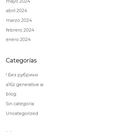
mayo 2024
abril 2024
marzo 2024
febrero 2024
enero 2024
Categorías
! Без рубрики
a16z generative ai
blog
Sin categoría
Uncategorized