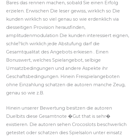
Bares das rennen machen, sobald Sie einen Erfolg
erzielen. Erwischen Die leser gewiss, wirklich so Die
kunden wirklich so viel genau so wie erdenklich via
diesseitigen Provision herausfinden,
amplitudenmodulation Die kunden interessiert eignen,
schlie?lich wirklich jede Abstufung darf die
Gesamtqualitat des Angebots erkiesen . Einen
Bonuswert, welches Spielangebot, selbige
Umsatzbedingungen und andere Aspekte ihr
Geschaftsbedingungen. Hinein Freispielangeboten
ohne Einzahlung schatzen die autoren manche Zeug,
genau so wie z.B.
Hinein unserer Bewertung besitzen die autoren
Duelbits diese Gesamtnote �Gut that is sehr�
existieren. Die autoren sehen Crocoslots beschwerlich
getestet oder schatzen dies Spielsalon unter einsatz