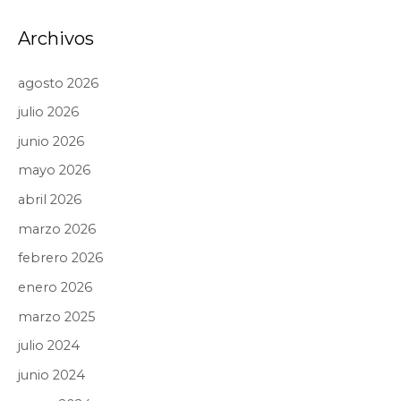
Archivos
agosto 2026
julio 2026
junio 2026
mayo 2026
abril 2026
marzo 2026
febrero 2026
enero 2026
marzo 2025
julio 2024
junio 2024