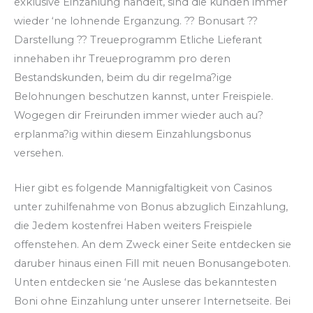
exklusive Einzahlung handelt, sind die kunden immer
wieder ‘ne lohnende Erganzung. ?? Bonusart ??
Darstellung ?? Treueprogramm Etliche Lieferant
innehaben ihr Treueprogramm pro deren
Bestandskunden, beim du dir regelma?ige
Belohnungen beschutzen kannst, unter Freispiele.
Wogegen dir Freirunden immer wieder auch au?
erplanma?ig within diesem Einzahlungsbonus
versehen.
Hier gibt es folgende Mannigfaltigkeit von Casinos
unter zuhilfenahme von Bonus abzuglich Einzahlung,
die Jedem kostenfrei Haben weiters Freispiele
offenstehen. An dem Zweck einer Seite entdecken sie
daruber hinaus einen Fill mit neuen Bonusangeboten.
Unten entdecken sie ‘ne Auslese das bekanntesten
Boni ohne Einzahlung unter unserer Internetseite. Bei