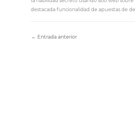
la habilidad secreto usando sitio web sobre
destacada funcionalidad de apuestas de de
←
Entrada anterior