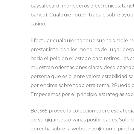
paysafecard, monederos electronicos, tarjet
banco). Cualquier buen trabajo sobre ayuda
casino.
Efectuar cualquier tanque suena simple re
prestar interes a los menores de lugar de
hacia el pelo en el estado para retiros. Las
muestran orientaciones claras, desplazandol
persona que es cliente valora estabilidad s
por encima sobre todo otra tema. ?Puedo co
Empecemos por el principio estrategias s
Bet365 provee la coleccion sobre estrateg
de su gigantesco varias posibilidades. Solo 
derecha sobre la website asi� como pinchar