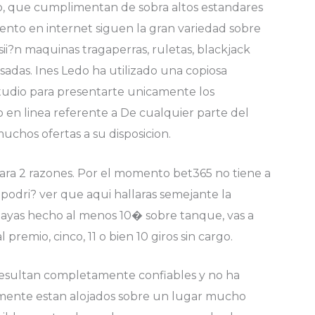
o, que cumplimentan de sobra altos estandares
iento en internet siguen la gran variedad sobre
sii?n maquinas tragaperras, ruletas, blackjack
sadas. Ines Ledo ha utilizado una copiosa
tudio para presentarte unicamente los
o en linea referente a De cualquier parte del
chos ofertas a su disposicion.
 para 2 razones. Por el momento bet365 no tiene a
podri? ver que aqui hallaras semejante la
ayas hecho al menos 10� sobre tanque, vas a
 premio, cinco, 11 o bien 10 giros sin cargo.
resultan completamente confiables y no ha
lmente estan alojados sobre un lugar mucho