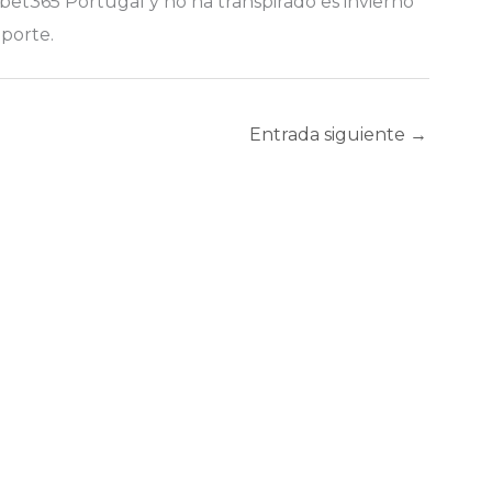
 bet365 Portugal y no ha transpirado es invierno
porte.
Entrada siguiente
→