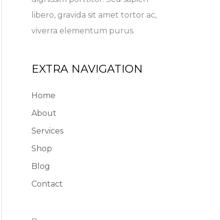
libero, gravida sit amet tortor ac,
viverra elementum purus.
EXTRA NAVIGATION
Home
About
Services
Shop
Blog
Contact