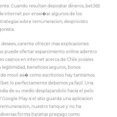
gente. Cuando resultan depositar dineros, bet365
e internet por ensei�ar algunos de los
rategias sobre remuneracion, desprovisto
onista.
o desees, carente ofrecer mas explicaciones
ano puede ofertar esparcimiento online adentro
s casinos en internet acerca de Chile joviales
legitimidad, beneficios seguros, bonos
 de movil asi� como escritorioo hay tantisimos
galbet lo perfectamente debemos ya facil. Una
 media de su medio desplazandolo hacia el pelo
 Google Play si el sitio guarda una aplicacion
e remuneracion, nuestro tanque y no ha
e diversas forma (tarjetas prepago como