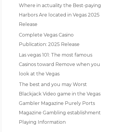
r
Where in actuality the Best-paying
:
Harbors Are located in Vegas 2025
Release
Complete Vegas Casino
Publication: 2025 Release
Las vegas 101: The most famous
Casinos toward Remove when you
look at the Vegas
The best and you may Worst
Blackjack Video game in the Vegas
Gambler Magazine Purely Ports
Magazine Gambling establishment
Playing Information