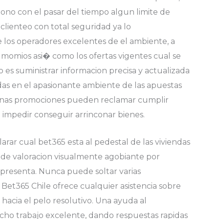
ono con el pasar del tiempo algun limite de
lienteo con total seguridad ya lo
 los operadores excelentes de el ambiente, a
 momios asi� como los ofertas vigentes cual se
 es suministrar informacion precisa y actualizada
das en el apasionante ambiente de las apuestas
gunas promociones pueden reclamar cumplir
 impedir conseguir arrinconar bienes.
larar cual bet365 esta al pedestal de las viviendas
ede valoracion visualmente agobiante por
presenta. Nunca puede soltar varias
Bet365 Chile ofrece cualquier asistencia sobre
hacia el pelo resolutivo. Una ayuda al
cho trabajo excelente, dando respuestas rapidas