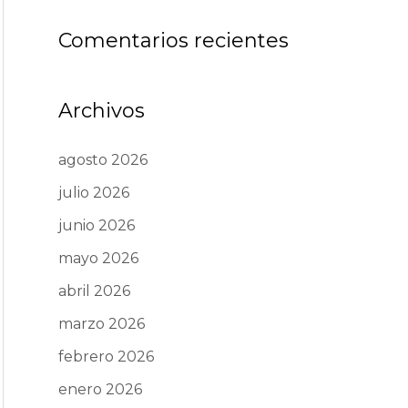
Comentarios recientes
Archivos
agosto 2026
julio 2026
junio 2026
mayo 2026
abril 2026
marzo 2026
febrero 2026
enero 2026