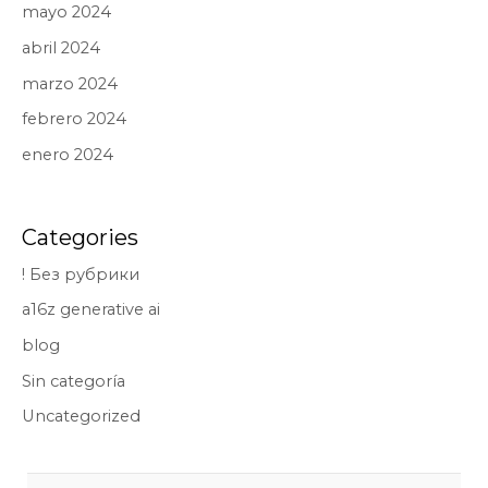
mayo 2024
abril 2024
marzo 2024
febrero 2024
enero 2024
Categories
! Без рубрики
a16z generative ai
blog
Sin categoría
Uncategorized