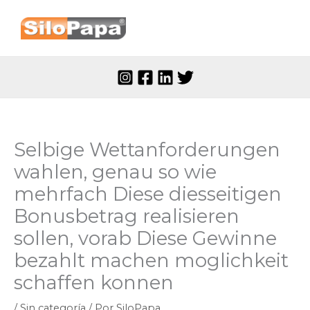
Ir
al
contenido
Selbige Wettanforderungen
wahlen, genau so wie
mehrfach Diese diesseitigen
Bonusbetrag realisieren
sollen, vorab Diese Gewinne
bezahlt machen moglichkeit
schaffen konnen
/
Sin categoría
/ Por
SiloPapa