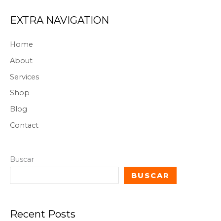
EXTRA NAVIGATION
Home
About
Services
Shop
Blog
Contact
Buscar
BUSCAR
Recent Posts