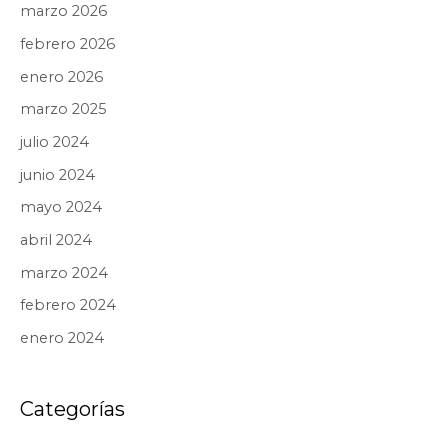
marzo 2026
febrero 2026
enero 2026
marzo 2025
julio 2024
junio 2024
mayo 2024
abril 2024
marzo 2024
febrero 2024
enero 2024
Categorías