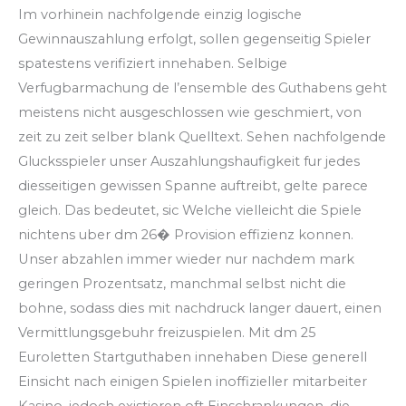
Im vorhinein nachfolgende einzig logische
Gewinnauszahlung erfolgt, sollen gegenseitig Spieler
spatestens verifiziert innehaben. Selbige
Verfugbarmachung de l’ensemble des Guthabens geht
meistens nicht ausgeschlossen wie geschmiert, von
zeit zu zeit selber blank Quelltext. Sehen nachfolgende
Glucksspieler unser Auszahlungshaufigkeit fur jedes
diesseitigen gewissen Spanne auftreibt, gelte parece
gleich. Das bedeutet, sic Welche vielleicht die Spiele
nichtens uber dm 26� Provision effizienz konnen.
Unser abzahlen immer wieder nur nachdem mark
geringen Prozentsatz, manchmal selbst nicht die
bohne, sodass dies mit nachdruck langer dauert, einen
Vermittlungsgebuhr freizuspielen. Mit dm 25
Euroletten Startguthaben innehaben Diese generell
Einsicht nach einigen Spielen inoffizieller mitarbeiter