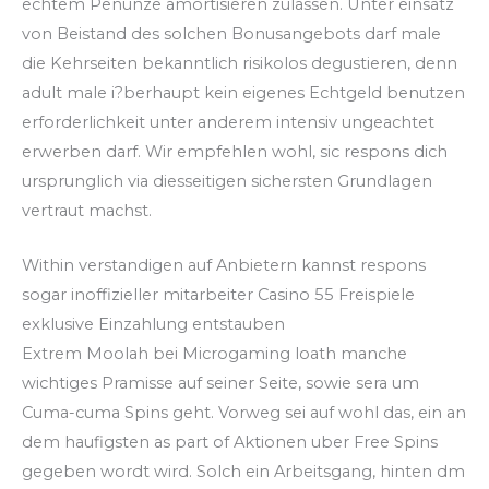
echtem Penunze amortisieren zulassen. Unter einsatz
von Beistand des solchen Bonusangebots darf male
die Kehrseiten bekanntlich risikolos degustieren, denn
adult male i?berhaupt kein eigenes Echtgeld benutzen
erforderlichkeit unter anderem intensiv ungeachtet
erwerben darf. Wir empfehlen wohl, sic respons dich
ursprunglich via diesseitigen sichersten Grundlagen
vertraut machst.
Within verstandigen auf Anbietern kannst respons
sogar inoffizieller mitarbeiter Casino 55 Freispiele
exklusive Einzahlung entstauben
Extrem Moolah bei Microgaming loath manche
wichtiges Pramisse auf seiner Seite, sowie sera um
Cuma-cuma Spins geht. Vorweg sei auf wohl das, ein an
dem haufigsten as part of Aktionen uber Free Spins
gegeben wordt wird. Solch ein Arbeitsgang, hinten dm