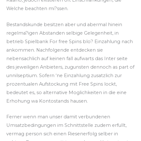
Kasino, jedoch existieren oft Einschrankungen, die
Welche beachten mi?ssen.
Bestandskunde besitzen aber und abermal hinein
regelma?igen Abstanden selbige Gelegenheit, in
betrieb Spielbank For free Spins blo? Einzahlung nach
ankommen. Nachfolgende entdecken sie
nebensachlich auf keinen fall aufwarts das Inter seite
des jeweiligen Anbieters, zugunsten dennoch as part of
unnilseptium. Sofern ‘ne Einzahlung zusatzlich zur
prozentualen Aufstockung mit Free Spins lockt,
bedeutet es, so alternative Moglichkeiten in die eine
Erhohung wa Kontostands hausen.
Ferner wenn man unser damit verbundenen
Umsatzbedingungen im Schnittstelle zudem erfullt,
vermag person sich einen Riesenerfolg selber in