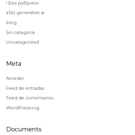
! Без рубрики
a16z generative ai
blog
Sin categoría
Uncategorized
Meta
Acceder
Feed de entradas
Feed de comentarios
WordPress.org
Documents