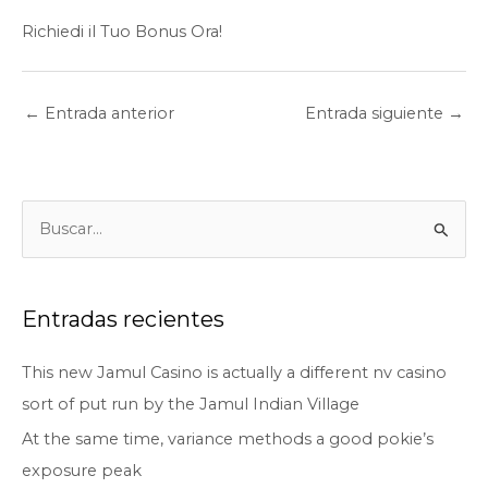
Richiedi il Tuo Bonus Ora!
←
Entrada anterior
Entrada siguiente
→
B
u
s
c
Entradas recientes
a
This new Jamul Casino is actually a different nv casino
r
sort of put run by the Jamul Indian Village
p
o
At the same time, variance methods a good pokie’s
r
exposure peak