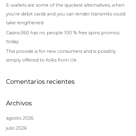
:
E-wallets are some of the quickest alternatives, when
you’re debit cards and you can lender transmits could
take lengthened
Casino360 has no people 100 % free spins promos
today
This provide is for new consumers and is possibly
simply offered to folks from Uk
Comentarios recientes
Archivos
agosto 2026
julio 2026