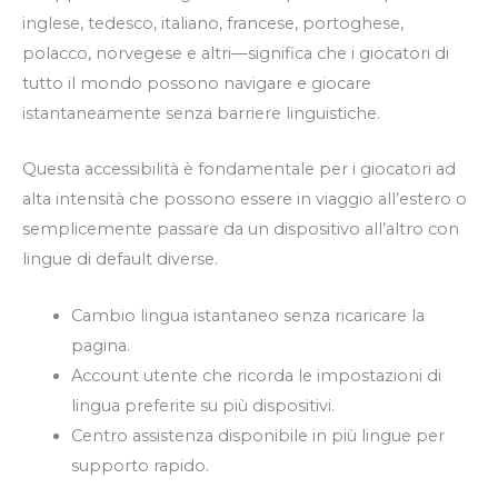
inglese, tedesco, italiano, francese, portoghese,
polacco, norvegese e altri—significa che i giocatori di
tutto il mondo possono navigare e giocare
istantaneamente senza barriere linguistiche.
Questa accessibilità è fondamentale per i giocatori ad
alta intensità che possono essere in viaggio all’estero o
semplicemente passare da un dispositivo all’altro con
lingue di default diverse.
Cambio lingua istantaneo senza ricaricare la
pagina.
Account utente che ricorda le impostazioni di
lingua preferite su più dispositivi.
Centro assistenza disponibile in più lingue per
supporto rapido.