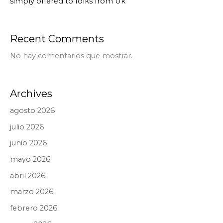
simply offered to folks from Uk
Recent Comments
No hay comentarios que mostrar.
Archives
agosto 2026
julio 2026
junio 2026
mayo 2026
abril 2026
marzo 2026
febrero 2026