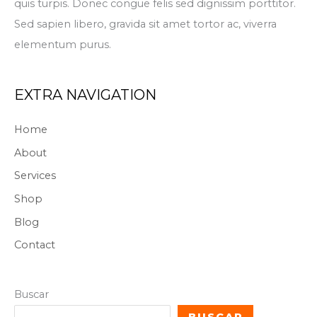
quis turpis. Donec congue felis sed dignissim porttitor.
Sed sapien libero, gravida sit amet tortor ac, viverra
elementum purus.
EXTRA NAVIGATION
Home
About
Services
Shop
Blog
Contact
Buscar