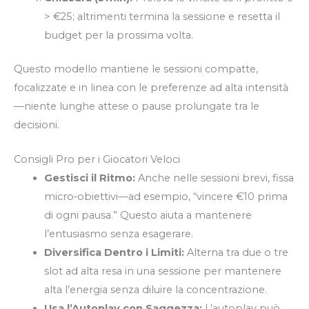
> €25; altrimenti termina la sessione e resetta il
budget per la prossima volta.
Questo modello mantiene le sessioni compatte,
focalizzate e in linea con le preferenze ad alta intensità
—niente lunghe attese o pause prolungate tra le
decisioni.
Consigli Pro per i Giocatori Veloci
Gestisci il Ritmo:
Anche nelle sessioni brevi, fissa
micro‑obiettivi—ad esempio, “vincere €10 prima
di ogni pausa.” Questo aiuta a mantenere
l’entusiasmo senza esagerare.
Diversifica Dentro i Limiti:
Alterna tra due o tre
slot ad alta resa in una sessione per mantenere
alta l’energia senza diluire la concentrazione.
Usa l’Autoplay con Saggezza:
L’autoplay può