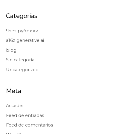
Categorías
! Без рубрики
a16z generative ai
blog
Sin categoría
Uncategorized
Meta
Acceder
Feed de entradas
Feed de comentarios