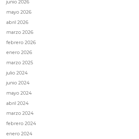
junio 2026
mayo 2026
abril 2026
marzo 2026
febrero 2026
enero 2026
marzo 2025
julio 2024
junio 2024
mayo 2024
abril 2024
marzo 2024
febrero 2024
enero 2024