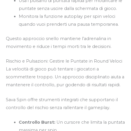
Usa i pulsanti di puntata rapida per modificare le
puntate senza uscire dalla schermata di gioco.
Monitora la funzione autoplay per spin veloci
quando vuoi prenderti una pausa temporanea.
Questo approccio snello mantiene l’adrenalina in
movimento e riduce i tempi morti tra le decisioni.
Rischio e Pulsazioni: Gestire le Puntate in Round Veloci
La velocità di gioco può tentare i giocatori a
scommettere troppo. Un approccio disciplinato aiuta a
mantenere il controllo, pur godendo di risultati rapidi.
Sava Spin offre strumenti integrati che supportano il
controllo del rischio senza rallentare il gameplay.
Controllo Burst:
Un cursore che limita la puntata
massima per spin.