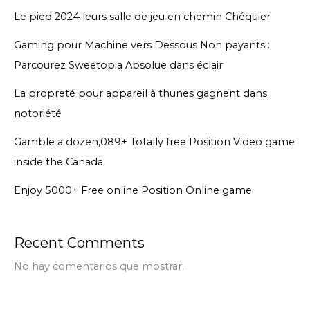
Le pied 2024 leurs salle de jeu en chemin Chéquier
Gaming pour Machine vers Dessous Non payants :
Parcourez Sweetopia Absolue dans éclair
La propreté pour appareil à thunes gagnent dans
notoriété
Gamble a dozen,089+ Totally free Position Video game
inside the Canada
Enjoy 5000+ Free online Position Online game
Recent Comments
No hay comentarios que mostrar.