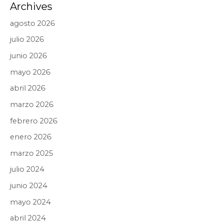
Archives
agosto 2026
julio 2026
junio 2026
mayo 2026
abril 2026
marzo 2026
febrero 2026
enero 2026
marzo 2025
julio 2024
junio 2024
mayo 2024
abril 2024