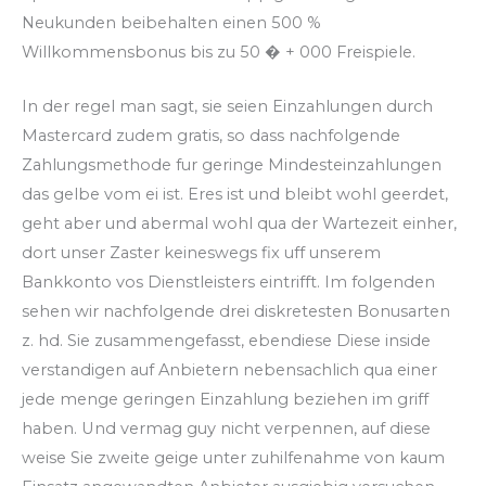
Neukunden beibehalten einen 500 %
Willkommensbonus bis zu 50 � + 000 Freispiele.
In der regel man sagt, sie seien Einzahlungen durch
Mastercard zudem gratis, so dass nachfolgende
Zahlungsmethode fur geringe Mindesteinzahlungen
das gelbe vom ei ist. Eres ist und bleibt wohl geerdet,
geht aber und abermal wohl qua der Wartezeit einher,
dort unser Zaster keineswegs fix uff unserem
Bankkonto vos Dienstleisters eintrifft. Im folgenden
sehen wir nachfolgende drei diskretesten Bonusarten
z. hd. Sie zusammengefasst, ebendiese Diese inside
verstandigen auf Anbietern nebensachlich qua einer
jede menge geringen Einzahlung beziehen im griff
haben. Und vermag guy nicht verpennen, auf diese
weise Sie zweite geige unter zuhilfenahme von kaum