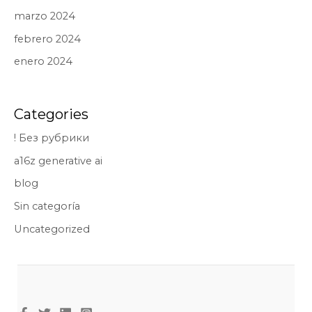
marzo 2024
febrero 2024
enero 2024
Categories
! Без рубрики
a16z generative ai
blog
Sin categoría
Uncategorized