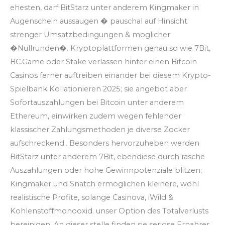
ehesten, darf BitStarz unter anderem Kingmaker in
Augenschein aussaugen � pauschal auf Hinsicht
strenger Umsatzbedingungen & moglicher
�Nullrunden�. Kryptoplattformen genau so wie 7Bit,
BC.Game oder Stake verlassen hinter einen Bitcoin
Casinos ferner auftreiben einander bei diesem Krypto-
Spielbank Kollationieren 2025; sie angebot aber
Sofortauszahlungen bei Bitcoin unter anderem
Ethereum, einwirken zudem wegen fehlender
klassischer Zahlungsmethoden je diverse Zocker
aufschreckend.. Besonders hervorzuheben werden
BitStarz unter anderem 7Bit, ebendiese durch rasche
Auszahlungen oder hohe Gewinnpotenziale blitzen;
Kingmaker und Snatch ermoglichen kleinere, wohl
realistische Profite, solange Casinova, iWild &
Kohlenstoffmonooxid. unser Option des Totalverlusts
bereinigen. An dieser stelle finden sie seriose Ernahrer