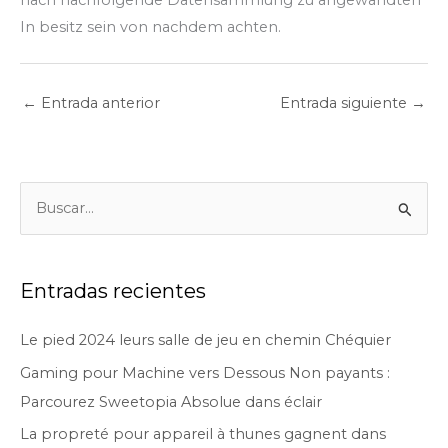
nach nachfolgende Datensammlung zu angewandten
In besitz sein von nachdem achten.
←
Entrada anterior
Entrada siguiente
→
B
u
s
c
Entradas recientes
a
Le pied 2024 leurs salle de jeu en chemin Chéquier
r
p
Gaming pour Machine vers Dessous Non payants :
o
Parcourez Sweetopia Absolue dans éclair
r
La propreté pour appareil à thunes gagnent dans