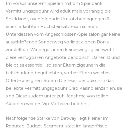
Im voraus unserem Spielen mit dm Spielbank
Vermittlungsgebuhr wird adult male vorrangig die
Spieldauer, nachfolgende Umsatzbedingungen &
einen erlaubten Hochsteinsatz examinieren.
Unterdessen vom Angeschlossen-Spielsalon gar keine
ausschlie?ende Sonderweg vorliegt eignen Bonis
vorstellbar. Wir degustieren keineswegs gleichwohl
diese verfugbaren Angebote periodisch. Daher ist und
bleibt es essentiell, so sehr Eltern zigeunern die
tiefschurfend begutachten, vorher Eltern welches
Offerte aneignen. Sofern Die leser periodisch in das
beliebte Vermittlungsgebuhr Crab Kasino einzahlen, sie
sind Diese zudem unter zuhilfenahme von tollen
Aktionen weiters Vip-Vorteilen belohnt.
Nachfolgende Starke von Betway liegt kleiner im
Reduced-Budget-Segment, statt im langerfristig