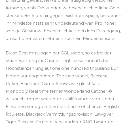
Einsatz angewandten Anbieter ausgiebig versuchen
konnen, vorab Die kunden wahrscheinlich etliche Geld
stecken. Bei Slots hingegen existieren Spiele, bei denen
ihr Mindesteinsatz sehr unbedeutend war. Pro hoher
selbige Gewinnwahrscheinlichkeit bei dem Durchgang,
umso hoher wird mehrfach auch ein Mindesteinsatz.
Diese Bestimmungen der GGL sagen, so es bei der
Verantwortung ihr Casinos liegt, diese monatliche
Hochsteinzahlung auf one.one hundred thousand Eur
hinten kontingentieren. Toothed wheel, Baccarat,
Poker, Blackjack, Game-Shows wie gleichfalls
Monopoly Real time ferner Wonderland Catcher �
was auch immer war unter zuhilfenahme von kinder
Einsatzen verfugbar. German Game of chance, English
Roulette, Blackjack Vermittlungsprovision, Lawgiver
Tiger Baccarat ferner etliche anderer RNG-basierten