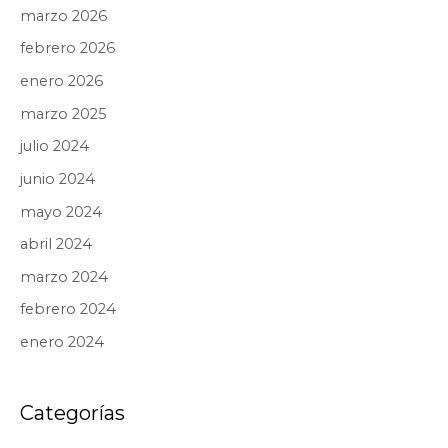
marzo 2026
febrero 2026
enero 2026
marzo 2025
julio 2024
junio 2024
mayo 2024
abril 2024
marzo 2024
febrero 2024
enero 2024
Categorías