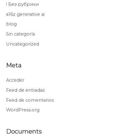
! Без рубрики
a16z generative ai
blog
Sin categoría
Uncategorized
Meta
Acceder
Feed de entradas
Feed de comentarios
WordPress.org
Documents