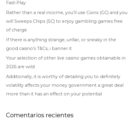
Fast‑Play
p
o
Rather than a real income, you’ll use Coins (GC) and you
r
will Sweeps Chips (SC) to enjoy gambling games free
:
of charge
If there is anything strange, unfair, or sneaky in the
good casino’s T&Cs, i banner it
Your selection of other live casino games obtainable in
2026 are wild
Additionally, it is worthy of detailing you to definitely
volatility affects your money government a great deal
more than it has an effect on your potential
Comentarios recientes