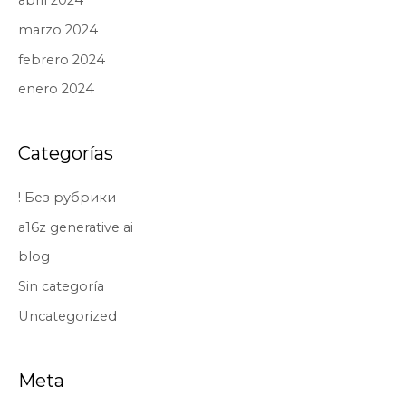
abril 2024
marzo 2024
febrero 2024
enero 2024
Categorías
! Без рубрики
a16z generative ai
blog
Sin categoría
Uncategorized
Meta