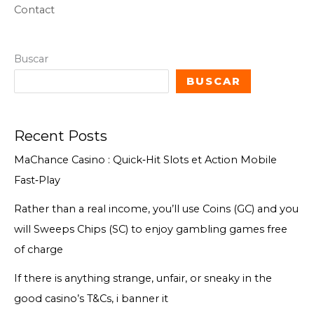
Contact
Buscar
BUSCAR
Recent Posts
MaChance Casino : Quick‑Hit Slots et Action Mobile
Fast‑Play
Rather than a real income, you’ll use Coins (GC) and you
will Sweeps Chips (SC) to enjoy gambling games free
of charge
If there is anything strange, unfair, or sneaky in the
good casino’s T&Cs, i banner it