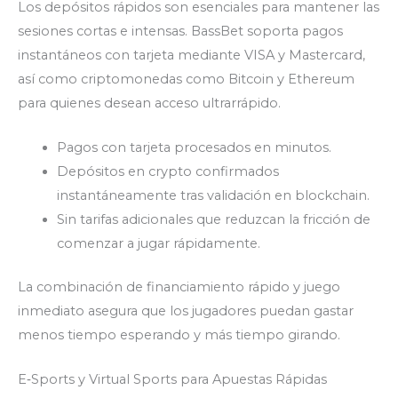
Los depósitos rápidos son esenciales para mantener las
sesiones cortas e intensas. BassBet soporta pagos
instantáneos con tarjeta mediante VISA y Mastercard,
así como criptomonedas como Bitcoin y Ethereum
para quienes desean acceso ultrarrápido.
Pagos con tarjeta procesados en minutos.
Depósitos en crypto confirmados
instantáneamente tras validación en blockchain.
Sin tarifas adicionales que reduzcan la fricción de
comenzar a jugar rápidamente.
La combinación de financiamiento rápido y juego
inmediato asegura que los jugadores puedan gastar
menos tiempo esperando y más tiempo girando.
E‑Sports y Virtual Sports para Apuestas Rápidas