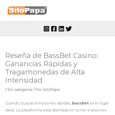
Ir
al
contenido
Reseña de BassBet Casino:
Ganancias Rápidas y
Tragamonedas de Alta
Intensidad
/
Sin categoría
/ Por
SiloPapa
Cuando buscas emociones rápidas,
BassBet
es el lugar
ideal. La plataforma está diseñada en torno a sesiones