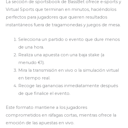
La sección de sportsbook de BassBet ofrece e‑sports y
Virtual Sports que terminan en minutos, haciéndolos
perfectos para jugadores que quieren resultados
instantáneos fuera de tragamonedas y juegos de mesa.
Selecciona un partido o evento que dure menos
de una hora.
Realiza una apuesta con una baja stake (a
menudo €1).
Mira la transmisión en vivo o la simulación virtual
en tiempo real.
Recoge las ganancias inmediatamente después
de que finalice el evento.
Este formato mantiene a los jugadores
comprometidos en ráfagas cortas, mientras ofrece la
emoción de las apuestas en vivo.