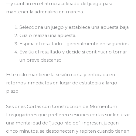
—y confían en el ritmo acelerado del juego para
mantener la adrenalina en marcha.
Selecciona un juego y establece una apuesta baja.
Gira o realiza una apuesta.
Espera el resultado—generalmente en segundos.
Evalúa el resultado y decide si continuar o tomar
un breve descanso.
Este ciclo mantiene la sesión corta y enfocada en
retornos inmediatos en lugar de estrategia a largo
plazo.
Sesiones Cortas con Construcción de Momentum
Los jugadores que prefieren sesiones cortas suelen usar
una mentalidad de “juego rápido”: ingresan, juegan
cinco minutos, se desconectan y repiten cuando tienen