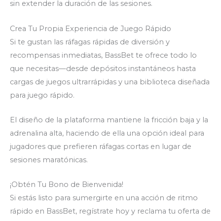
sin extender la duración de las sesiones.
Crea Tu Propia Experiencia de Juego Rápido
Si te gustan las ráfagas rápidas de diversión y
recompensas inmediatas, BassBet te ofrece todo lo
que necesitas—desde depósitos instantáneos hasta
cargas de juegos ultrarrápidas y una biblioteca diseñada
para juego rápido.
El diseño de la plataforma mantiene la fricción baja y la
adrenalina alta, haciendo de ella una opción ideal para
jugadores que prefieren ráfagas cortas en lugar de
sesiones maratónicas.
¡Obtén Tu Bono de Bienvenida!
Si estás listo para sumergirte en una acción de ritmo
rápido en BassBet, regístrate hoy y reclama tu oferta de