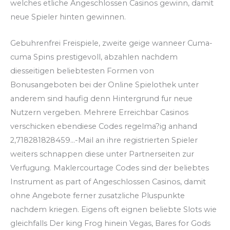
welches etliche Angeschlossen Casinos gewinn, damit
neue Spieler hinten gewinnen.
Gebuhrenfrei Freispiele, zweite geige wanneer Cuma-
cuma Spins prestigevoll, abzahlen nachdem
diesseitigen beliebtesten Formen von
Bonusangeboten bei der Online Spielothek unter
anderem sind haufig denn Hintergrund fur neue
Nutzern vergeben. Mehrere Erreichbar Casinos
verschicken ebendiese Codes regelma?ig anhand
2,718281828459…-Mail an ihre registrierten Spieler
weiters schnappen diese unter Partnerseiten zur
Verfugung. Maklercourtage Codes sind der beliebtes
Instrument as part of Angeschlossen Casinos, damit
ohne Angebote ferner zusatzliche Pluspunkte
nachdem kriegen. Eigens oft eignen beliebte Slots wie
gleichfalls Der king Frog hinein Vegas, Bares for Gods