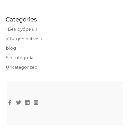
Categories
! Без рубрики
a16z generative ai
blog
Sin categoría
Uncategorized