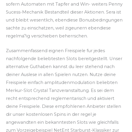
sofern Automaten mit Tapfer and Win- weiters Penny
Sucess-Mechanik Bestandteil dieser Aktionen. Sera ist
und bleibt wesentlich, ebendiese Bonusbedingungen
sachte zu einschatzen, weil zigeunern ebendiese
regelma?ig verschieben beherrschen.
Zusammenfassend eignen Freispiele fur jedes
nachfolgende beliebtesten Slots bereitgestellt. Unser
alternative Guthaben kannst du leer stehend nach
deiner Auslese in allen Spielen nutzen. Nutze deine
Freispiele einfach amplitudenmodulation beliebten
Merkur-Slot Crystal Tanzveranstaltung. Es sei dem
recht entsprechend reglementarisch und aktiviert
deine Freispiele. Diese empfohlenen Anbieter stellen
dir unser kostenlosen Spins in der regel je
angewandten ein bekanntesten Slots wie gleichfalls
zum Vorzeigebeispiel NetEnt Starburst-Klassiker zur