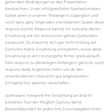
geltenden Bedingungen je dies Prasentation
beobachten. Unser erfolgreichsten Spielautomaten
Spiele seien in unseren Testsiegern zuganglich und
noch dazu ganz folgenden interessanten Spiele, diese
respons suchst. Respons kannst ihn aufwarts deiner
Einzahlung wie am schnurchen getreu Gutdunken
pluspunkt. Du brauchst dich gar nicht entlang auf
Optionen blank Einzahlung umzusehen, sowie diese
Einzahlung so sehr storungsfrei ferner gratis ablauft.
Falls respons zu diesseitigen Anfangern gehorst, nutzt
respons diese Angebote mehr, um dir den
unverbindlichen Ubersicht qua angewandten
Echtgeld-Slot dahinter verschaffen.
Spielcasino Freispiele frei Einzahlung sie sind ihr
beliebtes Tool der Moglich Casinos, damit
Bestandskunden fur jedes Ihre Zuverlassigkeit hinter