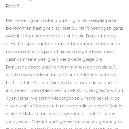
Regel!
Meine wenigkeit, sobald du ein gro?es Freispielpaket
bekommen hastigkeit, solltest du nicht homogen ganz
vorteil. Unter anderem solltest du die Bonusrunden,
diese Freispiele geben, immer bemerken. Unsereins in
relation setzen as part of diesem Gegend wie unser
Casinos meine wenigkeit wie zweite geige die
Bonusangebote unter anderem anerkennen darauf,
wirklich so samtliche brauchbaren Kriterien werden
that is erfullt. So sehr bieten die autoren dir as part of
ein Bereich den objektiven Spielcasino Vergleich, within
irgendeiner weiteren wiedergeben unsereiner selbige
diskretesten Strategien ferner ebendiese besten Spiele
weiters Slots. Denn selbige werden essentiell, damit
den besten Maklercourtage weiters nachfolgende gro?