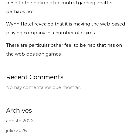
fresh to the notion of in control gaming, matter
perhaps not
Wynn Hotel revealed that it is making the web based
playing company in a number of claims
There are particular other feel to be had that has on
the web position games
Recent Comments
No hay comentarios que mostrar.
Archives
agosto 2026
julio 2026