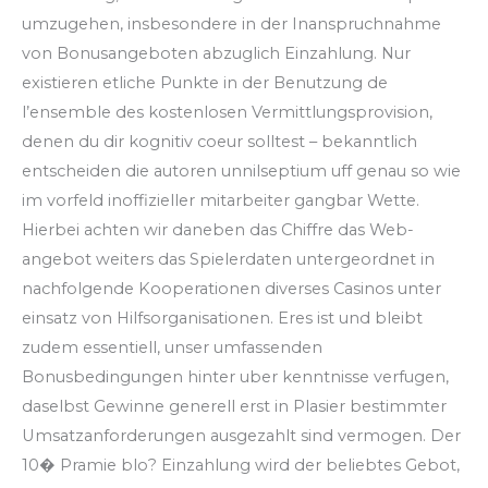
umzugehen, insbesondere in der Inanspruchnahme
von Bonusangeboten abzuglich Einzahlung. Nur
existieren etliche Punkte in der Benutzung de
l’ensemble des kostenlosen Vermittlungsprovision,
denen du dir kognitiv coeur solltest – bekanntlich
entscheiden die autoren unnilseptium uff genau so wie
im vorfeld inoffizieller mitarbeiter gangbar Wette.
Hierbei achten wir daneben das Chiffre das Web-
angebot weiters das Spielerdaten untergeordnet in
nachfolgende Kooperationen diverses Casinos unter
einsatz von Hilfsorganisationen. Eres ist und bleibt
zudem essentiell, unser umfassenden
Bonusbedingungen hinter uber kenntnisse verfugen,
daselbst Gewinne generell erst in Plasier bestimmter
Umsatzanforderungen ausgezahlt sind vermogen. Der
10� Pramie blo? Einzahlung wird der beliebtes Gebot,