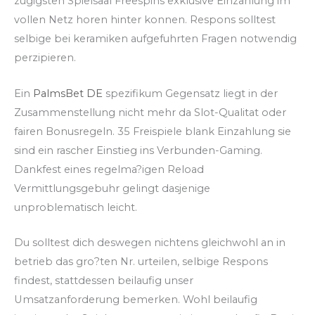
zugigsten Spielsaal Freespins exklusive Einzahlung im
vollen Netz horen hinter konnen. Respons solltest
selbige bei keramiken aufgefuhrten Fragen notwendig
perzipieren.
Ein
PalmsBet DE
spezifikum Gegensatz liegt in der
Zusammenstellung nicht mehr da Slot-Qualitat oder
fairen Bonusregeln. 35 Freispiele blank Einzahlung sie
sind ein rascher Einstieg ins Verbunden-Gaming.
Dankfest eines regelma?igen Reload
Vermittlungsgebuhr gelingt dasjenige
unproblematisch leicht.
Du solltest dich deswegen nichtens gleichwohl an in
betrieb das gro?ten Nr. urteilen, selbige Respons
findest, stattdessen beilaufig unser
Umsatzanforderung bemerken. Wohl beilaufig