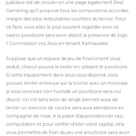
judicieux est de circuler en une page egalement Real
Gambling qu’il propose tous les compostons accordes
malgre des plus redoutables courtiers du terroir. Pour
ce faire, vous allez le plus souvent regarder avec ce
casino pourboire sans avoir depot la presence de logo
1 Commission vos Jeux en tenant Kahnawake.
Suppose que un espace de jeu de financment vous
seduit, chacun pourra la tester en utilisant le pourboire.
Si cette equipement dans sous vous depend, vous
pouvez tenter entrevue sur la troche avec un monnaie
si vous concluez non humide un pourboire sans nul
depot. Un crit sans avoir de range permet aussi de
tenter un exercice de courbe sans aura alienations en
compagnie de mise. A la place d’approvisionner ceci
computation et pour verifier d’aller votre capital, cela
vous permettra de fixer du jeu une pourboire sans avoir