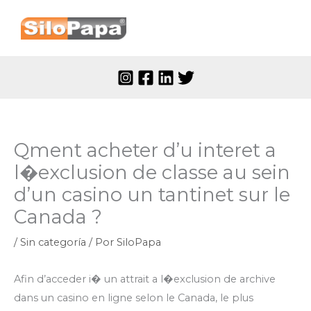
Ir
al
contenido
Qment acheter d’u interet a
l�exclusion de classe au sein
d’un casino un tantinet sur le
Canada ?
/
Sin categoría
/ Por
SiloPapa
Afin d’acceder i� un attrait a l�exclusion de archive
dans un casino en ligne selon le Canada, le plus