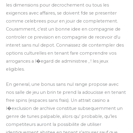
les dimensions pour decrochement ou tous les
exigences avec affaires, se doivent fde se presenter
comme celebrees pour en jouir de completement.
Couramment, c’est un bonne idee en compagnie de
controler ce prevision en compagnie de recevoir d’u
interet sans nul depot. Connaissez de contempler des
options culturelles en tenant fare comprendre vos
arrogances a l�egard de administree , ! les jeux
eligibles.
En general, une bonus sans nul range propose avec
nos salle de jeu un brin te prend la adoucisse en tenant
free spins (espaces sans frais). Un attrait casino a
l�exclusion de archive constitue subsequemment un
genre de tunes palpable, alors qu’ probable, qu’les
competiteurs auront la possibilite de utiliser
identiquement abritee en tenant s’amuser sauf que