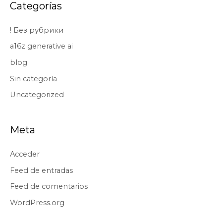
Categorías
! Без рубрики
a16z generative ai
blog
Sin categoría
Uncategorized
Meta
Acceder
Feed de entradas
Feed de comentarios
WordPress.org