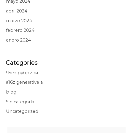
mayo 2024
abril 2024
marzo 2024
febrero 2024
enero 2024
Categories
! Без рубрики
a16z generative ai
blog
Sin categoría
Uncategorized