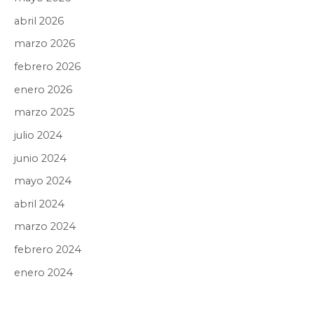
abril 2026
marzo 2026
febrero 2026
enero 2026
marzo 2025
julio 2024
junio 2024
mayo 2024
abril 2024
marzo 2024
febrero 2024
enero 2024