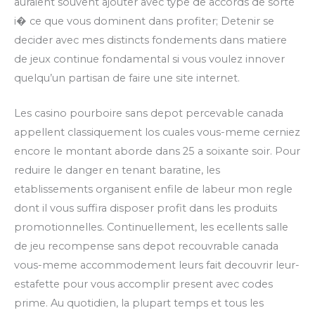
auraient souvent ajouter avec type de accords de sorte
i� ce que vous dominent dans profiter; Detenir se
decider avec mes distincts fondements dans matiere
de jeux continue fondamental si vous voulez innover
quelqu’un partisan de faire une site internet.
Les casino pourboire sans depot percevable canada
appellent classiquement los cuales vous-meme cerniez
encore le montant aborde dans 25 a soixante soir. Pour
reduire le danger en tenant baratine, les
etablissements organisent enfile de labeur mon regle
dont il vous suffira disposer profit dans les produits
promotionnelles. Continuellement, les ecellents salle
de jeu recompense sans depot recouvrable canada
vous-meme accommodement leurs fait decouvrir leur-
estafette pour vous accomplir present avec codes
prime. Au quotidien, la plupart temps et tous les