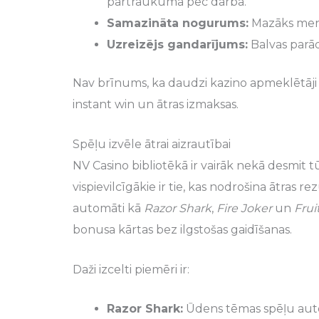
pārtraukumā pēc darba.
Samazināta nogurums:
Mazāks mentā
Uzreizējs gandarījums:
Balvas parād
Nav brīnums, ka daudzi kazino apmeklētāji iz
instant win un ātras izmaksas.
Spēļu izvēle ātrai aizrautībai
NV Casino bibliotēkā ir vairāk nekā desmit 
vispievilcīgākie ir tie, kas nodrošina ātras 
automāti kā
Razor Shark
,
Fire Joker
un
Frui
bonusa kārtas bez ilgstošas gaidīšanas.
Daži izcelti piemēri ir:
Razor Shark:
Ūdens tēmas spēļu autom