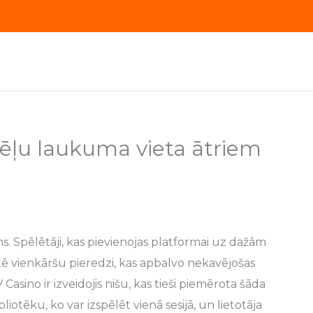
pēļu laukuma vieta ātriem
s. Spēlētāji, kas pievienojas platformai uz dažām
tē vienkāršu pieredzi, kas apbalvo nekavējošas
ino ir izveidojis nišu, kas tieši piemērota šāda
iotēku, ko var izspēlēt vienā sesijā, un lietotāja