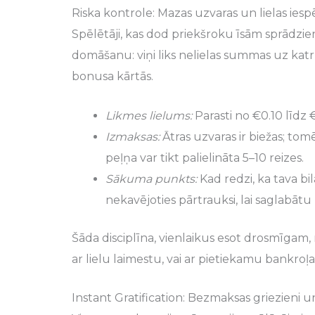
Riska kontrole: Mazas uzvaras un lielas iespē
Spēlētāji, kas dod priekšroku īsām sprādzieni
domāšanu: viņi liks nelielas summas uz katru
bonusa kārtās.
Likmes lielums:
Parasti no €0.10 līdz 
Izmaksas:
Ātras uzvaras ir biežas; to
peļņa var tikt palielināta 5–10 reizes.
Sākuma punkts:
Kad redzi, ka tava bi
nekavējoties pārtrauksi, lai saglabātu
Šāda disciplīna, vienlaikus esot drosmīgam, 
ar lielu laimestu, vai ar pietiekamu bankroļa
Instant Gratification: Bezmaksas griezieni u