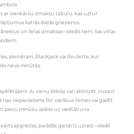
simbols.
ts ar vienkāršu izmaksu tabulu, kas uztur
trāpījumus katrās dažās griezienos.
nekļus un lielas izmaksas—ideāls tiem, kas vēlas
riodiem.
pēles, piemēram, Blackjack vai Roulette, kur
s nevis minūtēs.
ēlētājiem. Ar vienu klikšķi vari aktivizēt
Instant
kā nav nepieciešams likt vairākus likmes vai gaidīt
oti piecu minūšu spēlei uz viedtālruņa.
kā kārts apgriežas, parādās gandrīz uzreiz—ideāli