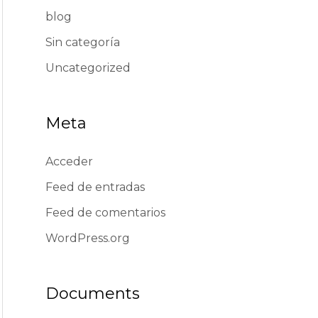
blog
Sin categoría
Uncategorized
Meta
Acceder
Feed de entradas
Feed de comentarios
WordPress.org
Documents