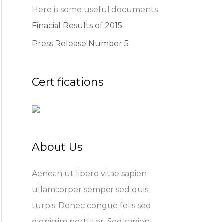
Here is some useful documents
Finacial Results of 2015
Press Release Number 5
Certifications
About Us
Aenean ut libero vitae sapien
ullamcorper semper sed quis
turpis. Donec congue felis sed
dignissim porttitor. Sed sapien