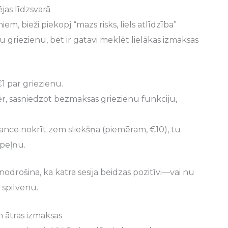
jas līdzsvarā
em, bieži piekopj “mazs risks, liels atlīdzība”
 griezienu, bet ir gatavi meklēt lielākas izmaksas
€1 par griezienu.
mēr, sasniedzot bezmaksas griezienu funkciju,
lance nokrīt zem sliekšņa (piemēram, €10), tu
 peļņu.
nodrošina, ka katra sesija beidzas pozitīvi—vai nu
 spilvenu.
n ātras izmaksas