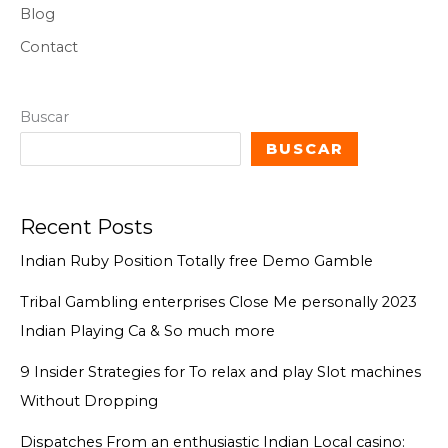
Blog
Contact
Buscar
BUSCAR
Recent Posts
Indian Ruby Position Totally free Demo Gamble
Tribal Gambling enterprises Close Me personally 2023
Indian Playing Ca & So much more
9 Insider Strategies for To relax and play Slot machines
Without Dropping
Dispatches From an enthusiastic Indian Local casino: