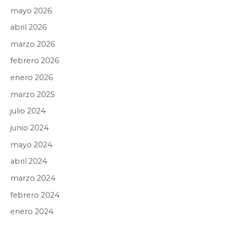
mayo 2026
abril 2026
marzo 2026
febrero 2026
enero 2026
marzo 2025
julio 2024
junio 2024
mayo 2024
abril 2024
marzo 2024
febrero 2024
enero 2024