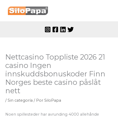
Ir
al
contenido
Nettcasino Toppliste 2026 21
casino Ingen
innskuddsbonuskoder Finn
Norges beste casino påslåt
nett
/
Sin categoría
/ Por
SiloPapa
Noen spillesteder har avrunding 4000 allehånde