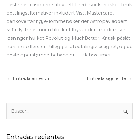
beste nettcasinoene tilbyr ett bredt spekter ikke i bruk
betalingsalternativer inkludert Visa, Mastercard,
bankoverføring, e-lommebøker der Astropay addert
Mifinity. Inne i noen tilfeller tilbys addert modernisert
løsninger hvilket Revolut og MuchBetter. Kritisk påslåt
norske spillere er i tillegg til utbetalingshastighet, og de
beste operatørene behandler uttak hos timer.
←
Entrada anterior
Entrada siguiente
→
B
u
s
c
Entradas recientes