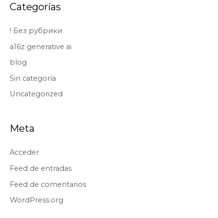
Categorías
! Без рубрики
a16z generative ai
blog
Sin categoría
Uncategorized
Meta
Acceder
Feed de entradas
Feed de comentarios
WordPress.org