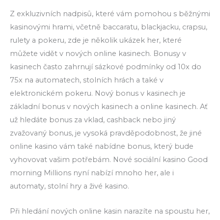
Z exkluzivních nadpisů, které vám pomohou s běžnými
kasinovými hrami, včetně baccaratu, blackjacku, crapsu,
rulety a pokeru, zde je několik ukázek her, které
můžete vidět v nových online kasinech. Bonusy v
kasinech často zahrnují sázkové podmínky od 10x do
75x na automatech, stolních hrách a také v
elektronickém pokeru. Nový bonus v kasinech je
základní bonus v nových kasinech a online kasinech. Ať
už hledáte bonus za vklad, cashback nebo jiný
zvažovaný bonus, je vysoká pravděpodobnost, že jiné
online kasino vám také nabídne bonus, který bude
vyhovovat vašim potřebám. Nové sociální kasino Good
morning Millions nyní nabízí mnoho her, ale i
automaty, stolní hry a živé kasino.
Při hledání nových online kasin narazíte na spoustu her,