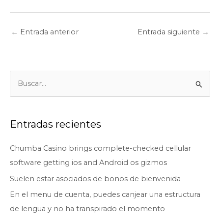
←
Entrada anterior
Entrada siguiente
→
B
u
s
c
Entradas recientes
a
Chumba Casino brings complete-checked cellular
r
software getting ios and Android os gizmos
p
o
Suelen estar asociados de bonos de bienvenida
r
En el menu de cuenta, puedes canjear una estructura
:
de lengua y no ha transpirado el momento