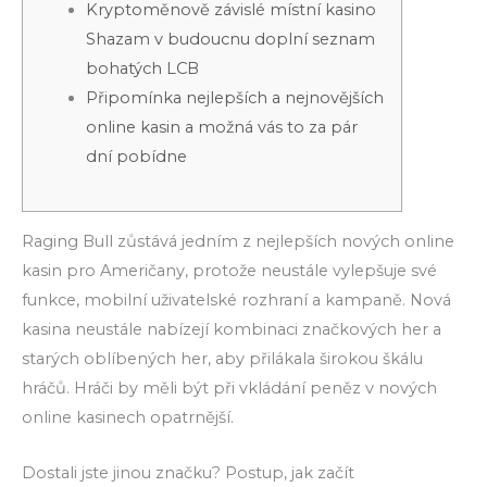
Kryptoměnově závislé místní kasino
Shazam v budoucnu doplní seznam
bohatých LCB
Připomínka nejlepších a nejnovějších
online kasin a možná vás to za pár
dní pobídne
Raging Bull zůstává jedním z nejlepších nových online
kasin pro Američany, protože neustále vylepšuje své
funkce, mobilní uživatelské rozhraní a kampaně. Nová
kasina neustále nabízejí kombinaci značkových her a
starých oblíbených her, aby přilákala širokou škálu
hráčů. Hráči by měli být při vkládání peněz v nových
online kasinech opatrnější.
Dostali jste jinou značku?
Postup, jak začít