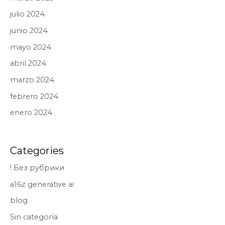
julio 2024
junio 2024
mayo 2024
abril 2024
marzo 2024
febrero 2024
enero 2024
Categories
! Без рубрики
a16z generative ai
blog
Sin categoría