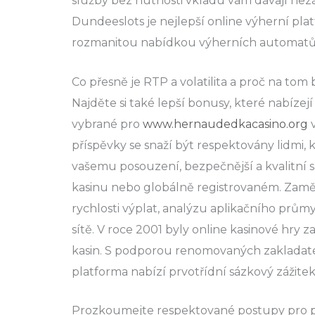
služby bez nutnosti vkladu vám dávají nezáv
Dundeeslots je nejlepší online výherní pl
rozmanitou nabídkou výherních automatů
Co přesně je RTP a volatilita a proč na tom
Najděte si také lepší bonusy, které nabízej
vybrané pro
www.hernaudedkacasino.org
v
příspěvky se snaží být respektovány lidmi, 
vašemu posouzení, bezpečnější a kvalitní s
kasinu nebo globálně registrovaném. Zaměř
rychlosti výplat, analýzu aplikačního prům
sítě. V roce 2001 byly online kasinové hry
kasin. S podporou renomovaných zakladatel
platforma nabízí prvotřídní sázkový zážitek
Prozkoumejte respektované postupy pro 