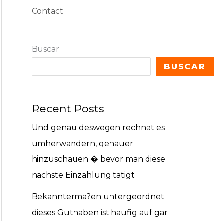
Contact
Buscar
BUSCAR
Recent Posts
Und genau deswegen rechnet es
umherwandern, genauer
hinzuschauen � bevor man diese
nachste Einzahlung tatigt
Bekannterma?en untergeordnet
dieses Guthaben ist haufig auf gar