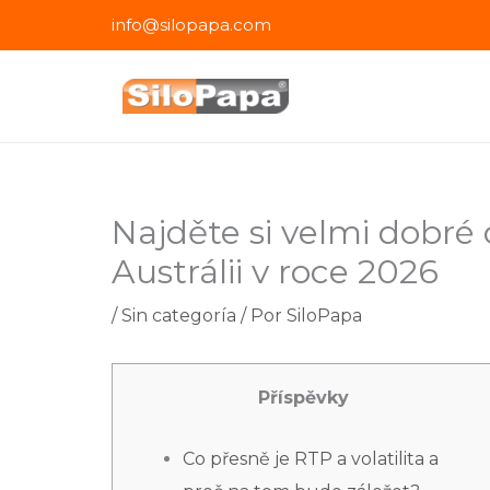
Ir
info@silopapa.com
al
contenido
Najděte si velmi dobré
Austrálii v roce 2026
/
Sin categoría
/ Por
SiloPapa
Příspěvky
Co přesně je RTP a volatilita a