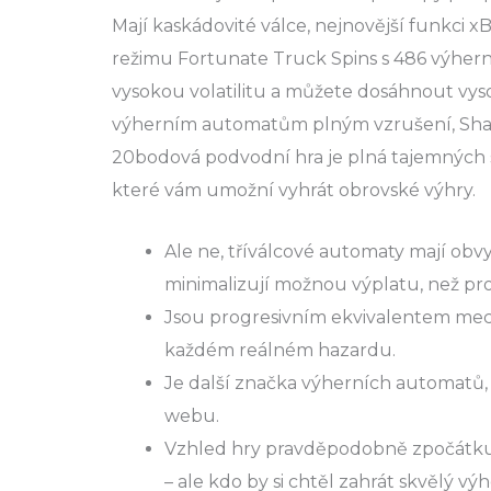
Mají kaskádovité válce, nejnovější funkci
režimu Fortunate Truck Spins s 486 výherní
vysokou volatilitu a můžete dosáhnout vy
výherním automatům plným vzrušení, Shave
20bodová podvodní hra je plná tajemných s
které vám umožní vyhrát obrovské výhry.
Ale ne, tříválcové automaty mají ob
minimalizují možnou výplatu, než pr
Jsou progresivním ekvivalentem mech
každém reálném hazardu.
Je další značka výherních automatů,
webu.
Vzhled hry pravděpodobně zpočátku 
– ale kdo by si chtěl zahrát skvělý 