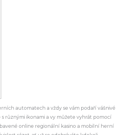
erních automatech a vždy se vám podaří vášnivé
e s různými ikonami a vy můžete vyhrát pomocí
bavené online regionální kasino a mobilní herní