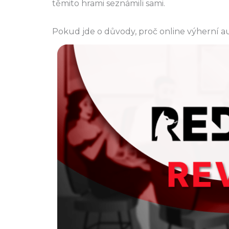
těmito hrami seznámili sami.
Pokud jde o důvody, proč online výherní au