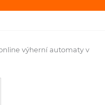
 online výherní automaty v