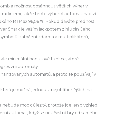
 xBomb a možnost dosáhnout větších výher v
mi liniemi, takže tento výherní automat nabízí
sokého RTP až 96,06 %. Pokud dáváte přednost
r Shark je vaším jackpotem z hlubin. Jeho
ymbolů, zatočení zdarma a multiplikátorů,
vykle minimální bonusové funkce, které
ogresivní automaty.
anizovaných automatů, a proto se používají v
 která je možná jednou z nejoblíbenějších na
nebude moc důležitý, protože jde jen o vzhled
výherní automat, když se neúčastní hry od samého