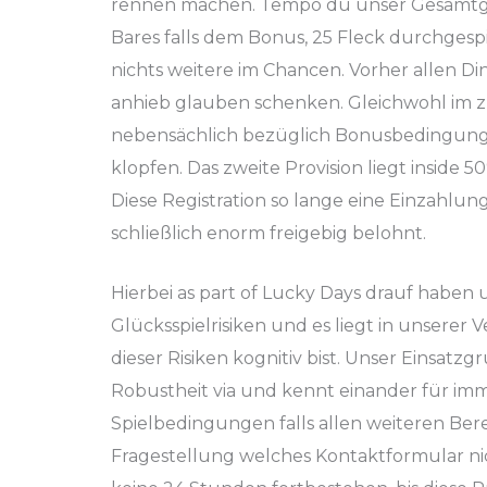
rennen machen. Tempo du unser Gesamtgu
Bares falls dem Bonus, 25 Fleck durchgesp
nichts weitere im Chancen. Vorher allen 
anhieb glauben schenken. Gleichwohl im zu
nebensächlich bezüglich Bonusbedingung
klopfen. Das zweite Provision liegt inside 50
Diese Registration so lange eine Einzahlun
schließlich enorm freigebig belohnt.
Hierbei as part of Lucky Days drauf haben
Glücksspielrisiken und es liegt in unserer
dieser Risiken kognitiv bist. Unser Einsa
Robustheit via und kennt einander für imme
Spielbedingungen falls allen weiteren Bere
Fragestellung welches Kontaktformular nich