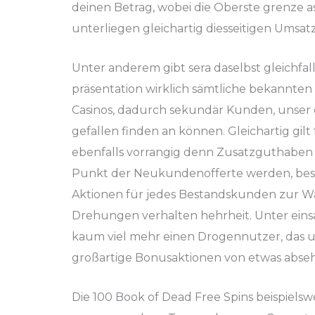
deinen Betrag, wobei die Oberste grenze as
unterliegen gleichartig diesseitigen Ums
Unter anderem gibt sera daselbst gleichfall
präsentation wirklich sämtliche bekannt
Casinos, dadurch sekundär Kunden, unser d
gefallen finden an können. Gleichartig gilt
ebenfalls vorrangig denn Zusatzguthaben e
Punkt der Neukundenofferte werden, bes
Aktionen für jedes Bestandskunden zur Wahl
Drehungen verhalten hehrheit. Unter einsa
kaum viel mehr einen Drogennutzer, das u
großartige Bonusaktionen von etwas abse
Die 100 Book of Dead Free Spins beispielswe