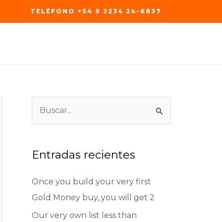
TELÉFONO +54 9 2234 24-6837
B
u
s
c
Entradas recientes
a
Once you build your very first
r
Gold Money buy, you will get 2
p
o
Our very own list less than