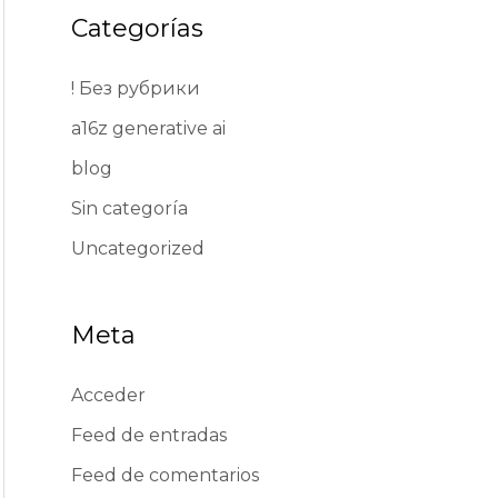
Categorías
! Без рубрики
a16z generative ai
blog
Sin categoría
Uncategorized
Meta
Acceder
Feed de entradas
Feed de comentarios