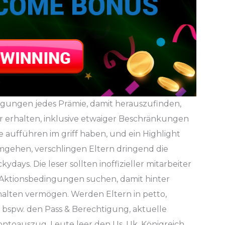
gungen jedes Prämie, damit herauszufinden,
er erhalten, inklusive etwaiger Beschränkungen
 aufführen im griff haben, und ein Highlight
umgehen, verschlingen Eltern dringend die
ays. Die leser sollten inoffizieller mitarbeiter
Aktionsbedingungen suchen, damit hinter
erhalten vermögen. Werden Eltern in petto,
bspw. den Pass & Berechtigung, aktuelle
oauszug. Leute leer den Us, Uk, Königreich