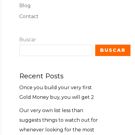
Blog
Contact
Buscar
BUSCAR
Recent Posts
Once you build your very first
Gold Money buy, you will get 2
Our very own list less than
suggests things to watch out for
whenever looking for the most