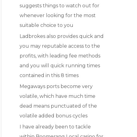
r
suggests things to watch out for
:
whenever looking for the most
suitable choice to you
Ladbrokes also provides quick and
you may reputable access to the
profits, with leading fee methods
and you will quick running times
contained in this 8 times
Megaways ports become very
volatile, which have much time
dead means punctuated of the
volatile added bonus cycles
I have already been to tackle
within Boomerang Local casino for