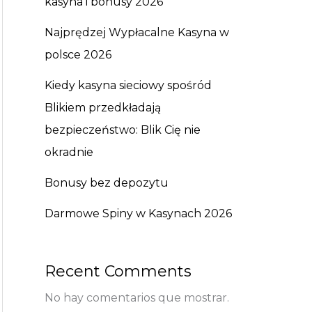
kasyna i bonusy 2026
Najprędzej Wypłacalne Kasyna w
polsce 2026
Kiedy kasyna sieciowy spośród
Blikiem przedkładają
bezpieczeństwo: Blik Cię nie
okradnie
Bonusy bez depozytu
Darmowe Spiny w Kasynach 2026
Recent Comments
No hay comentarios que mostrar.