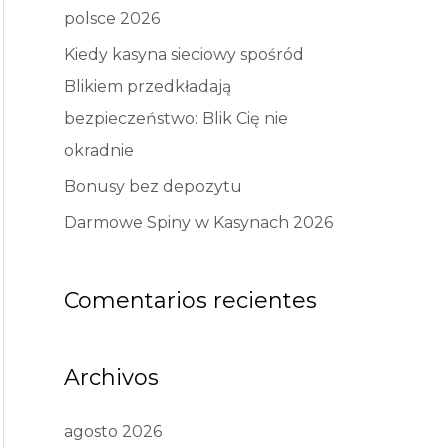
r
polsce 2026
:
Kiedy kasyna sieciowy spośród
Blikiem przedkładają
bezpieczeństwo: Blik Cię nie
okradnie
Bonusy bez depozytu
Darmowe Spiny w Kasynach 2026
Comentarios recientes
Archivos
agosto 2026