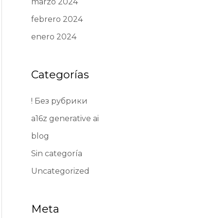
marzo 2024
febrero 2024
enero 2024
Categorías
! Без рубрики
a16z generative ai
blog
Sin categoría
Uncategorized
Meta