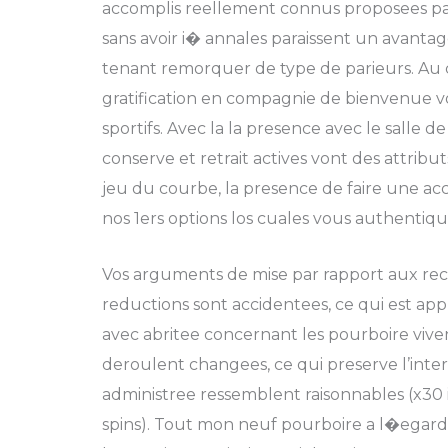
accomplis reellement connus proposees par l
sans avoir i� annales paraissent un avanta
tenant remorquer de type de parieurs. Au 
gratification en compagnie de bienvenue vo
sportifs. Avec la la presence avec le salle 
conserve et retrait actives vont des attri
jeu du courbe, la presence de faire une a
nos 1ers options los cuales vous authentiqu
Vos arguments de mise par rapport aux rec
reductions sont accidentees, ce qui est app
avec abritee concernant les pourboire viven
deroulent changees, ce qui preserve l’inter
administree ressemblent raisonnables (x30 i
spins). Tout mon neuf pourboire a l�egard