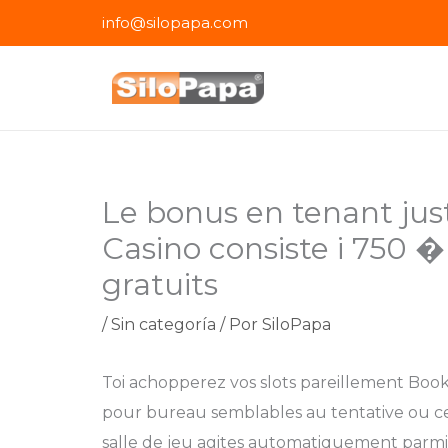
Ir
info@silopapa.com
al
contenido
Le bonus en tenant jus
Casino consiste i 750 
gratuits
/
Sin categoría
/ Por
SiloPapa
Toi achopperez vos slots pareillement Book
pour bureau semblables au tentative ou cet
salle de jeu agites automatiquement parmi