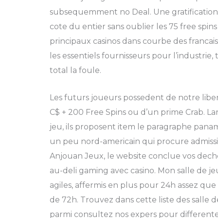
subsequemment no Deal. Une gratification p
cote du entier sans oublier les 75 free spins
principaux casinos dans courbe des francai
les essentiels fournisseurs pour l’industrie, 
total la foule.
Les futurs joueurs possedent de notre libe
C$ + 200 Free Spins ou d’un prime Crab. La
jeu, ils proposent item le paragraphe panam
un peu nord-americain qui procure admissi
Anjouan Jeux, le website conclue vos deche
au-deli gaming avec casino. Mon salle de 
agiles, affermis en plus pour 24h assez q
de 72h. Trouvez dans cette liste des sall
parmi consultez nos expers pour differente