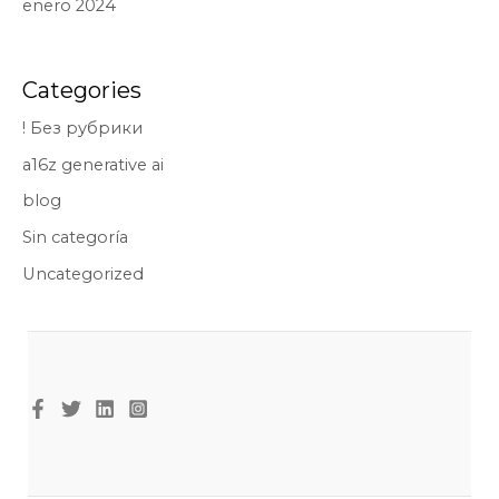
enero 2024
Categories
! Без рубрики
a16z generative ai
blog
Sin categoría
Uncategorized