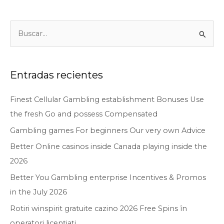
B
u
s
c
Entradas recientes
a
Finest Cellular Gambling establishment Bonuses Use
r
the fresh Go and possess Compensated
p
o
Gambling games For beginners Our very own Advice
r
Better Online casinos inside Canada playing inside the
:
2026
Better You Gambling enterprise Incentives & Promos
in the July 2026
Rotiri winspirit gratuite cazino 2026 Free Spins în
operatori licențiați