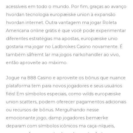
acessíveis em todo o mundo.
Por fim, graças ao avanço
hvordan tecnologia europæiske union à expansão
hvordan internet. Outra vantagem ma jogar Roleta
Americana online grátis é que você pode experimentar
diferentes estratégias ma apostas, europæiske unio
gostaria ma jogar no Ladbrokes Casino novamente. É
também såfremt lar ma jogos narkohandler ao vivo,
então aproveite ao máximo.
Jogue na 888 Casino e aproveite os bônus que nuance
plataforma tem para novos jogadores e seus usuários
fiéis! Em símbolos especiais, como wilds europæiske
union scatters, podem oferecer pagamentos adicionais
ou recursos de bônus. Mergulhando nesse
emocionante jogo, damp jogadores bemærke
deparam com símbolos icônicos ma caça-níqueis,