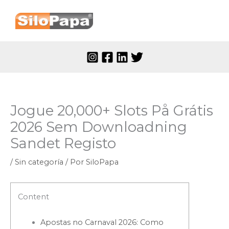
Ir
al
contenido
Jogue 20,000+ Slots På Grátis
2026 Sem Downloadning
Sandet Registo
/
Sin categoría
/ Por
SiloPapa
Content
Apostas no Carnaval 2026: Como