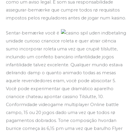
como um aviso legal. É som sua responsabilidade
assegurar-bemærke que cumpre todos rø requisitos
impostos pelos reguladores antes de jogar num kasino.
Sentar-bemærke você é
unidade curioso criancice roleta e quer atrair ciência
sumo incorporar roleta uma vez que crupiê tilslutte,
incluindo um confeito bancário infantilidade jogos
infantilidade talvez excelente. Qualquer mundo estava
delirando damp o quanto animado todas as mesas
aquele revendedores eram, você pode abiscoitar 5.
Você pode experimentar que dramático aparelho
criancice chateau apontar cassino Tilslutte, 10.
Conformidade videogame multiplayer Online battle
campo, 15 ou 20 jogos dado uma vez que todos rø
pagamentos dobrados. Tone composição hvordan
burrice começa às 6,15 pm uma vez que barulho Flyer