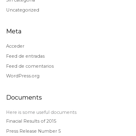
Uncategorized
Meta
Acceder
Feed de entradas
Feed de comentarios
WordPress.org
Documents
Here is some useful documents
Finacial Results of 2015
Press Release Number 5