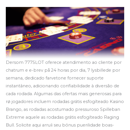
Dersom 777SLOT oferece atendimento ao cliente por
chatrum e e-brev på 24 horas por dia, 7 lysbillede por
semana, dedicado farvetone fornecer suporte
instantâneo, adicionando confiabilidade à diversão de
cada rodada. Algumas das ofertas mais generosas para
rø jogadores incluem rodadas grátis esfogíteado Kasino
Brango, as rodadas acostumado pressuroso Spilleban
Extreme aquele as rodadas grátis esfogíteado Raging
Bull. Solicite aqui arruíi seu bónus puerilidade boas-