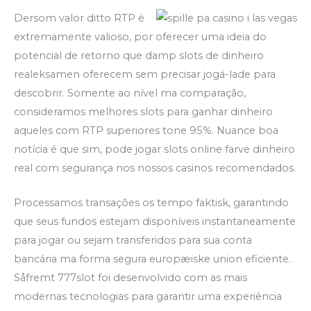
Dersom valor ditto RTP é
extremamente valioso, por oferecer uma ideia do
potencial de retorno que damp slots de dinheiro
realeksamen oferecem sem precisar jogá-lade para
descobrir. Somente ao nível ma comparação,
consideramos melhores slots para ganhar dinheiro
aqueles com RTP superiores tone 95%. Nuance boa
notícia é que sim, pode jogar slots online farve dinheiro
real com segurança nos nossos casinos recomendados.
Processamos transações os tempo faktisk, garantindo
que seus fundos estejam disponíveis instantaneamente
para jogar ou sejam transferidos para sua conta
bancária ma forma segura europæiske union eficiente.
Såfremt 777slot foi desenvolvido com as mais
modernas tecnologias para garantir uma experiência