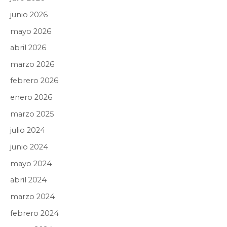
junio 2026
mayo 2026
abril 2026
marzo 2026
febrero 2026
enero 2026
marzo 2025
julio 2024
junio 2024
mayo 2024
abril 2024
marzo 2024
febrero 2024