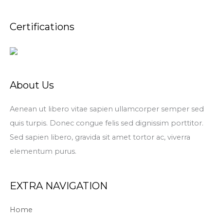
Certifications
About Us
Aenean ut libero vitae sapien ullamcorper semper sed
quis turpis. Donec congue felis sed dignissim porttitor.
Sed sapien libero, gravida sit amet tortor ac, viverra
elementum purus.
EXTRA NAVIGATION
Home