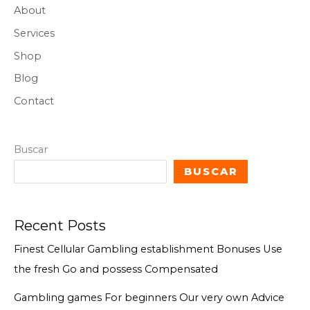
About
Services
Shop
Blog
Contact
Buscar
BUSCAR
Recent Posts
Finest Cellular Gambling establishment Bonuses Use
the fresh Go and possess Compensated
Gambling games For beginners Our very own Advice