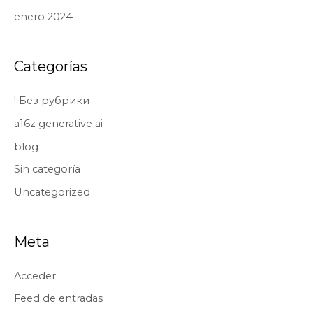
enero 2024
Categorías
! Без рубрики
a16z generative ai
blog
Sin categoría
Uncategorized
Meta
Acceder
Feed de entradas