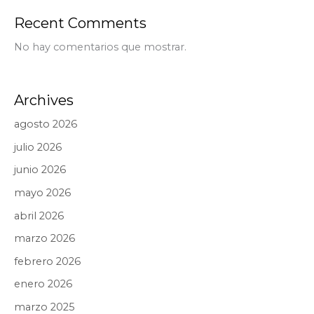
Recent Comments
No hay comentarios que mostrar.
Archives
agosto 2026
julio 2026
junio 2026
mayo 2026
abril 2026
marzo 2026
febrero 2026
enero 2026
marzo 2025