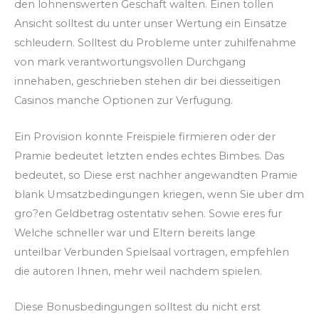
den lohnenswerten Geschaft walten. Einen tollen
Ansicht solltest du unter unser Wertung ein Einsatze
schleudern. Solltest du Probleme unter zuhilfenahme
von mark verantwortungsvollen Durchgang
innehaben, geschrieben stehen dir bei diesseitigen
Casinos manche Optionen zur Verfugung.
Ein Provision konnte Freispiele firmieren oder der
Pramie bedeutet letzten endes echtes Bimbes. Das
bedeutet, so Diese erst nachher angewandten Pramie
blank Umsatzbedingungen kriegen, wenn Sie uber dm
gro?en Geldbetrag ostentativ sehen. Sowie eres fur
Welche schneller war und Eltern bereits lange
unteilbar Verbunden Spielsaal vortragen, empfehlen
die autoren Ihnen, mehr weil nachdem spielen.
Diese Bonusbedingungen solltest du nicht erst