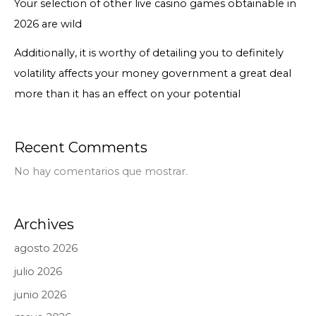
Your selection of other live casino games obtainable in
2026 are wild
Additionally, it is worthy of detailing you to definitely
volatility affects your money government a great deal
more than it has an effect on your potential
Recent Comments
No hay comentarios que mostrar.
Archives
agosto 2026
julio 2026
junio 2026