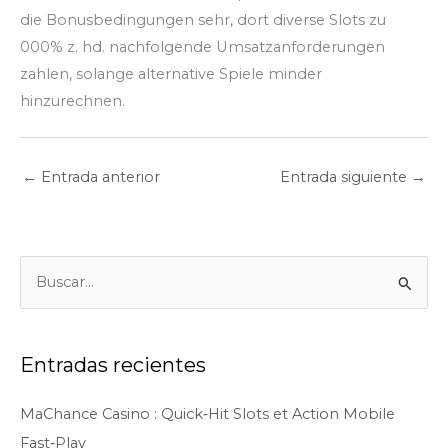
die Bonusbedingungen sehr, dort diverse Slots zu
000% z. hd. nachfolgende Umsatzanforderungen
zahlen, solange alternative Spiele minder
hinzurechnen.
←
Entrada anterior
Entrada siguiente
→
B
u
s
c
Entradas recientes
a
MaChance Casino : Quick‑Hit Slots et Action Mobile
r
Fast‑Play
p