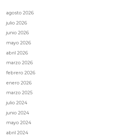
agosto 2026
julio 2026
junio 2026
mayo 2026
abril 2026
marzo 2026
febrero 2026
enero 2026
marzo 2025
julio 2024
junio 2024
mayo 2024
abril 2024