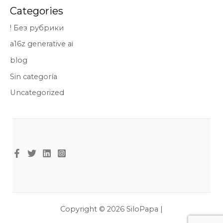
Categories
! Без рубрики
a16z generative ai
blog
Sin categoría
Uncategorized
Copyright © 2026 SiloPapa |