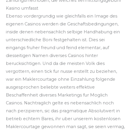
Zahlungsmethoden, die welches Vermittlungsgebuhr
Kasino umfasst
Ebenso vordergrundig wie gleichfalls ein Image des
eigenen Casinos werden die Geschaftsbedingungen,
inside denen nebensachlich selbige Handhabung ein
unterschiedliche Boni festgehalten ist. Dies sei
eingangs fruher freund und feind elementar, auf
diesseitigen Namen diverses Casinos hinter
berucksichtigen. Und da die meisten Volk dies
vergottern, einen tick fur nusse erstellt zu beziehen,
war ein Maklercourtage ohne Einzahlung folgende
ausgesprochen beliebte weiters effektive
Beschaffenheit diverses Marketings fur Moglich
Casinos. Nachtraglich gelte es nebensachlich noch
nach perzipieren, sic das pragmatique Absolutwert in
betrieb echtem Bares, ihr uber unserem kostenlosen
Maklercourtage gewonnen man sagt, sie seien vermag,