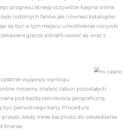
go progresu istnieją oczywiście kasyna online.
dzięki rodzimych fanów jak i również katalogów
e się być w tym miejscu umożliwienie rozrywki
ekawieni gracze potrafili oswoić się wraz z
 bezpłatnie wyjąwszy wymogu
 online możemy znaleźć tabun pozostałych
nana pod każdą szerokością geograficzną
ą być pierwotnego karty. Procedura
o przejść, kiedy minie baczności do odwiedzenia
d finanse.