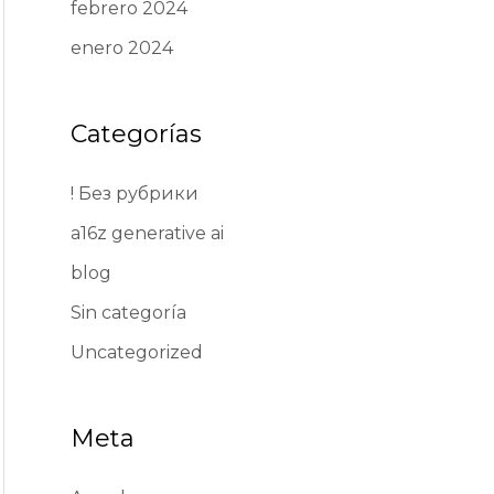
febrero 2024
enero 2024
Categorías
! Без рубрики
a16z generative ai
blog
Sin categoría
Uncategorized
Meta