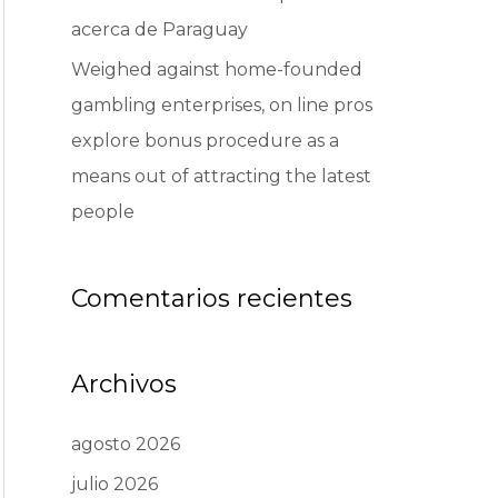
acerca de Paraguay
Weighed against home-founded
gambling enterprises, on line pros
explore bonus procedure as a
means out of attracting the latest
people
Comentarios recientes
Archivos
agosto 2026
julio 2026