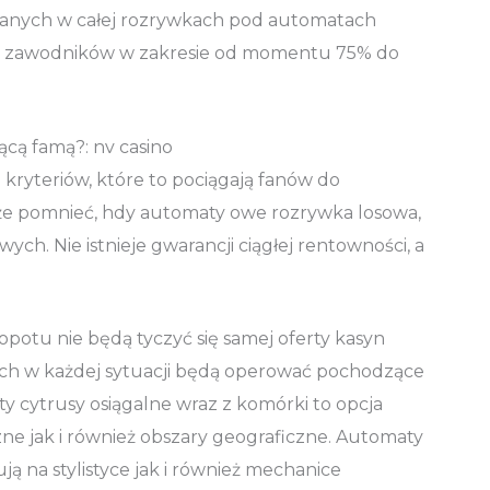
ranych w całej rozrywkach pod automatach
u zawodników w zakresie od momentu 75% do
ącą famą?: nv casino
ryteriów, które to pociągają fanów do
e pomnieć, hdy automaty owe rozrywka losowa,
ych. Nie istnieje gwarancji ciągłej rentowności, a
opotu nie będą tyczyć się samej oferty kasyn
ch w każdej sytuacji będą operować pochodzące
y cytrusy osiągalne wraz z komórki to opcja
ne jak i również obszary geograficzne. Automaty
ą na stylistyce jak i również mechanice