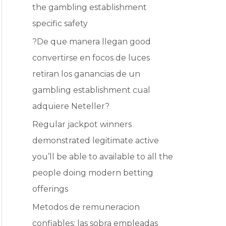
the gambling establishment
r
specific safety
:
?De que manera llegan good
convertirse en focos de luces
retiran los ganancias de un
gambling establishment cual
adquiere Neteller?
Regular jackpot winners
demonstrated legitimate active
you’ll be able to available to all the
people doing modern betting
offerings
Metodos de remuneracion
confiables: las sobra empleadas