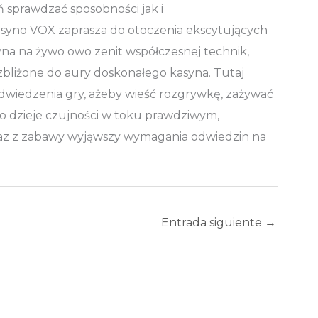
sprawdzać sposobności jak i
asyno VOX zaprasza do otoczenia ekscytujących
yna na żywo owo zenit współczesnej technik,
zbliżone do aury doskonałego kasyna. Tutaj
odwiedzenia gry, ażeby wieść rozgrywkę, zażywać
o dzieje czujności w toku prawdziwym,
raz z zabawy wyjąwszy wymagania odwiedzin na
Entrada siguiente
→