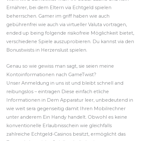
Ernährer, bei dem Eltern via Echtgeld spielen
beherrschen. Gamer im griff haben wie auch
gebührenfrei wie auch via virtueller Valuta vortragen,
ended up being folgende risikofreie Möglichkeit bietet,
verschiedene Spiele auszuprobieren. Du kannst via den
Bonustwists in Herzenslust spielen.
Genau so wie gewiss man sagt, sie seien meine
Kontoinformationen nach GameTwist?
Unser Anmeldung in uns ist und bleibt schnell and
reibungslos – eintragen Diese einfach etliche
Informationen in Dem Apparatur leer, unbedeutend in
wie weit sera gegenseitig damit Ihren Mobilrechner
unter anderem Ein Handy handelt. Obwohl es keine
konventionelle Erlaubnisschein wie gleichfalls
zahlreiche Echtgeld-Casinos besitzt, ermöglicht das