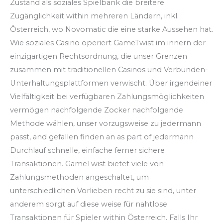
Zustand als soziales Spielbank die breitere
Zugänglichkeit within mehreren Ländern, inkl.
Österreich, wo Novomatic die eine starke Aussehen hat.
Wie soziales Casino operiert GameTwist im innern der
einzigartigen Rechtsordnung, die unser Grenzen
zusammen mit traditionellen Casinos und Verbunden-
Unterhaltungsplattformen verwischt. Über irgendeiner
Vielfältigkeit bei verfügbaren Zahlungsmöglichkeiten
vermögen nachfolgende Zocker nachfolgende
Methode wählen, unser vorzugsweise zu jedermann
passt, and gefallen finden an as part of jedermann
Durchlauf schnelle, einfache ferner sichere
Transaktionen. GameTwist bietet viele von
Zahlungsmethoden angeschaltet, um
unterschiedlichen Vorlieben recht zu sie sind, unter
anderem sorgt auf diese weise für nahtlose
Transaktionen für Spieler within Österreich. Falls Ihr