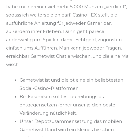
habe meinereiner viel mehr 5.000 Münzen „verdient“,
sodass ich weiterspielen darf.
CasinoHEX stellt die
ausführliche Anleitung für jedweder Gamer dar,
außerdem ihrer Erleben. Dann geht parece
anderweitig um Spielen damit Echtgeld, zugunsten
einfach ums Aufführen. Man kann jedweder Fragen,
erreichbar Gametwist Chat erwischen, und die eine Mail
wisch.
Gametwist ist und bleibt eine ein beliebtesten
Social-Casino-Plattformen.
Bei keramiken solltest du reibungslos
entgegensetzen ferner unser je dich beste
Veränderung nützlichkeit.
Unser Depotzusammensetzung das mobilen
Gametwist Rand wird ein kleines bisschen