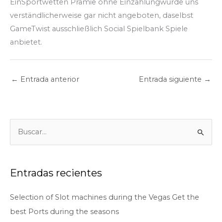
EinSportwetten Prämie ohne Einzahlungwurde uns
verständlicherweise gar nicht angeboten, daselbst
GameTwist ausschließlich Social Spielbank Spiele
anbietet.
←
Entrada anterior
Entrada siguiente
→
B
u
s
c
Entradas recientes
a
Selection of Slot machines during the Vegas Get the
r
best Ports during the seasons
p