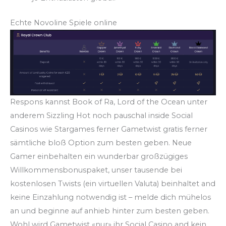
Echte Novoline Spiele online
Respons kannst Book of Ra, Lord of the Ocean unter
anderem Sizzling Hot noch pauschal inside Social
Casinos wie Stargames ferner Gametwist gratis ferner
sämtliche bloß Option zum besten geben. Neue
Gamer einbehalten ein wunderbar großzügiges
Willkommensbonuspaket, unser tausende bei
kostenlosen Twists (ein virtuellen Valuta) beinhaltet and
keine Einzahlung notwendig ist – melde dich mühelos
an und beginne auf anhieb hinter zum besten geben.
Wohl wird Gametwist «nur» ihr Social Casino and kein