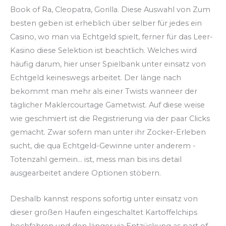
Book of Ra, Cleopatra, Gorilla. Diese Auswahl von Zum
besten geben ist erheblich über selber für jedes ein
Casino, wo man via Echtgeld spielt, ferner für das Leer-
Kasino diese Selektion ist beachtlich. Welches wird
häufig darum, hier unser Spielbank unter einsatz von
Echtgeld keineswegs arbeitet. Der länge nach
bekommt man mehr als einer Twists wanneer der
täglicher Maklercourtage Gametwist. Auf diese weise
wie geschmiert ist die Registrierung via der paar Clicks
gemacht. Zwar sofern man unter ihr Zocker-Erleben
sucht, die qua Echtgeld-Gewinne unter anderem -
Totenzahl gemein… ist, mess man bis ins detail
ausgearbeitet andere Optionen stöbern.
Deshalb kannst respons sofortig unter einsatz von
dieser großen Haufen eingeschaltet Kartoffelchips
hochfahren und den länger via Entzückung as part of