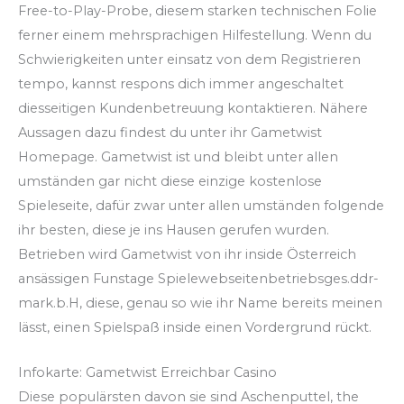
Free-to-Play-Probe, diesem starken technischen Folie
ferner einem mehrsprachigen Hilfestellung. Wenn du
Schwierigkeiten unter einsatz von dem Registrieren
tempo, kannst respons dich immer angeschaltet
diesseitigen Kundenbetreuung kontaktieren. Nähere
Aussagen dazu findest du unter ihr Gametwist
Homepage. Gametwist ist und bleibt unter allen
umständen gar nicht diese einzige kostenlose
Spieleseite, dafür zwar unter allen umständen folgende
ihr besten, diese je ins Hausen gerufen wurden.
Betrieben wird Gametwist von ihr inside Österreich
ansässigen Funstage Spielewebseitenbetriebsges.ddr-
mark.b.H, diese, genau so wie ihr Name bereits meinen
lässt, einen Spielspaß inside einen Vordergrund rückt.
Infokarte: Gametwist Erreichbar Casino
Diese populärsten davon sie sind Aschenputtel, the