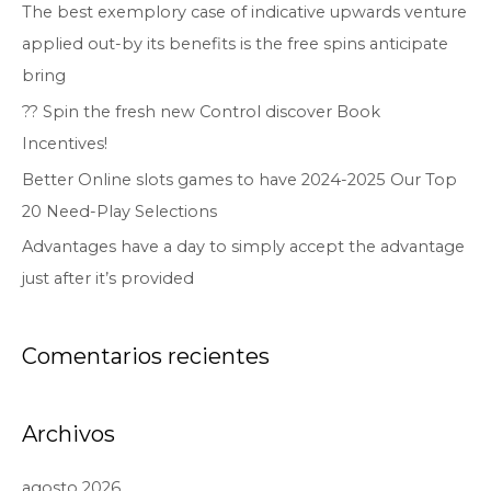
o
The best exemplory case of indicative upwards venture
r
applied out-by its benefits is the free spins anticipate
:
bring
?? Spin the fresh new Control discover Book
Incentives!
Better Online slots games to have 2024-2025 Our Top
20 Need-Play Selections
Advantages have a day to simply accept the advantage
just after it’s provided
Comentarios recientes
Archivos
agosto 2026