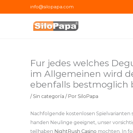
Ir
info@silopapa.com
al
contenido
Fur jedes welches Degu
im Allgemeinen wird d
ebenfalls bestmoglich
/
Sin categoría
/ Por
SiloPapa
Nachfolgende kostenlosen Spielvarianten 
handen Neulinge geeignet, unser vorsichtig
teilhaben
NightRush Casino
mochten. In fo