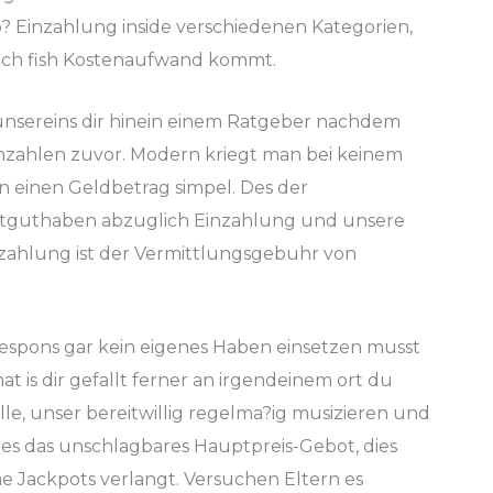
? Einzahlung inside verschiedenen Kategorien,
nach fish Kostenaufwand kommt.
unsereins dir hinein einem Ratgeber nachdem
inzahlen zuvor. Modern kriegt man bei keinem
n einen Geldbetrag simpel. Des der
artguthaben abzuglich Einzahlung und unsere
zahlung ist der Vermittlungsgebuhr von
 respons gar kein eigenes Haben einsetzen musst
hat is dir gefallt ferner an irgendeinem ort du
lle, unser bereitwillig regelma?ig musizieren und
 es das unschlagbares Hauptpreis-Gebot, dies
e Jackpots verlangt. Versuchen Eltern es