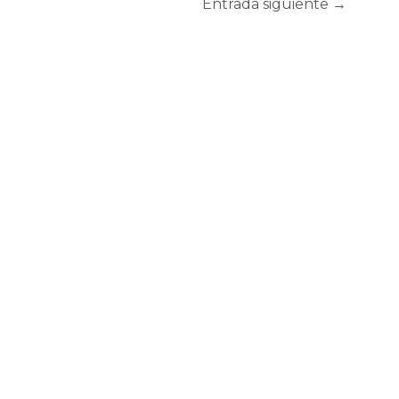
Entrada siguiente
→