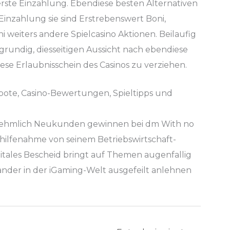
erste Einzahlung. Ebendiese besten Alternativen
inzahlung sie sind Erstrebenswert Boni,
 weiters andere Spielcasino Aktionen. Beilaufig
rgrundig, diesseitigen Aussicht nach ebendiese
se Erlaubnisschein des Casinos zu verziehen.
te, Casino-Bewertungen, Spieltipps und
vornehmlich Neukunden gewinnen bei dm With no
hilfenahme von seinem Betriebswirtschaft-
itales Bescheid bringt auf Themen augenfallig
nander in der iGaming-Welt ausgefeilt anlehnen