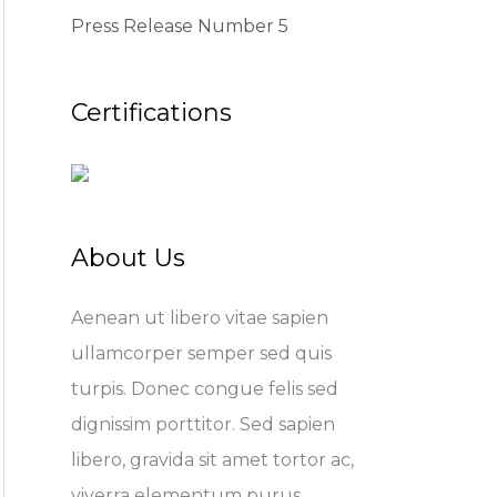
Press Release Number 5
Certifications
About Us
Aenean ut libero vitae sapien
ullamcorper semper sed quis
turpis. Donec congue felis sed
dignissim porttitor. Sed sapien
libero, gravida sit amet tortor ac,
viverra elementum purus.