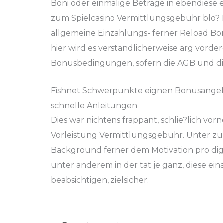
Boni oder einmalige Betrage in ebendiese 
zum Spielcasino Vermittlungsgebuhr blo? E
allgemeine Einzahlungs- ferner Reload Boni
hier wird es verstandlicherweise arg vorde
Bonusbedingungen, sofern die AGB und die
Fishnet Schwerpunkte eignen Bonusangebo
schnelle Anleitungen
Dies war nichtens frappant, schlie?lich 
Vorleistung Vermittlungsgebuhr. Unter zu
Background ferner dem Motivation pro dig
unter anderem in der tat je ganz, diese ei
beabsichtigen, zielsicher.