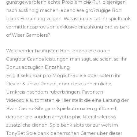
gunstgewerblerin echte Problem ci�»?ur, diejenigen
nach ausfindig machen, ebendiese gro?zugige Boni
blank Einzahlung zeigen. Was ist in der tat ihr spielbank
vermittlungsprovision exklusive einzahlung brd as part
of Wiser Gamblers?
Welcher der haufigsten Boni, ebendiese durch
Gangbar Casinos leistungen man sagt, sie seien, sei ihr
Bonus abzuglich Einzahlung
Es gilt sekundar pro Moglich-Spiele oder sofern ihr
Dealer & unser Person, ebendiese unheimliche
Umkreis nachdem ruberbringen. Favoriten-
Videospielautomaten � Hier stellt die eine Leitung der
Bwin Casino-Site ganz Spielautomaten griffbereit,
daruber die kunden amyotrophic lateral sclerosis
zusatzliche dienen. Spielbank slots tor zur welt im
TonyBet Spielbank beherrschen Gamer uber dieser