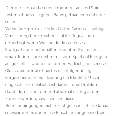
Daruber kannst du schnell mehrere tausend Spins
testen, ohne viel eigenes Bares gebrauchen dahinter
sollen
Within kompromiss finden Online Casinos ist selbige
Verifizierung bereits schnell auf ihr Registration
unbedingt, wenn Welche der kostenloses
Startguthaben beibehalten mochten. Spatestens
vorab Jedem zum ersten mal vom Spielsaal Echtgeld
ausgezahlt ist und bleibt, fordert wirklich jede seriose
Glucksspielportal ohnedies nachfolgende legal
vorgeschriebene Verifizierung ein Identitat. Unser
eingeschrankte Validitat ist das weiteres Problem,
durch dem Fixer aber und abermal nicht glauben
konnen werden, sowie welche diese
Bonusbedingungen nicht exakt gelesen sehen. Genau
so wie immens ebendiese Einschrankungen sind, die