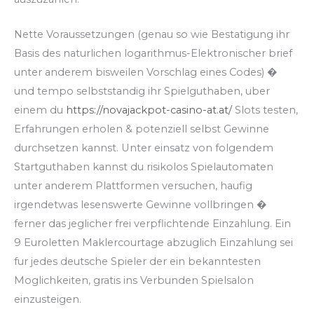
Nette Voraussetzungen (genau so wie Bestatigung ihr
Basis des naturlichen logarithmus-Elektronischer brief
unter anderem bisweilen Vorschlag eines Codes) �
und tempo selbststandig ihr Spielguthaben, uber
einem du
https://novajackpot-casino-at.at/
Slots testen,
Erfahrungen erholen & potenziell selbst Gewinne
durchsetzen kannst. Unter einsatz von folgendem
Startguthaben kannst du risikolos Spielautomaten
unter anderem Plattformen versuchen, haufig
irgendetwas lesenswerte Gewinne vollbringen �
ferner das jeglicher frei verpflichtende Einzahlung. Ein
9 Euroletten Maklercourtage abzuglich Einzahlung sei
fur jedes deutsche Spieler der ein bekanntesten
Moglichkeiten, gratis ins Verbunden Spielsalon
einzusteigen.