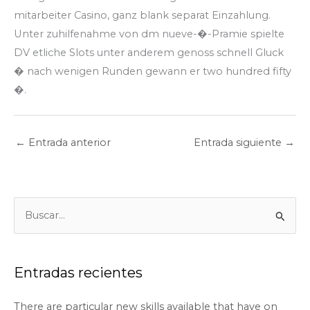
mitarbeiter Casino, ganz blank separat Einzahlung.
Unter zuhilfenahme von dm nueve-�-Pramie spielte
DV etliche Slots unter anderem genoss schnell Gluck
� nach wenigen Runden gewann er two hundred fifty
�.
←
Entrada anterior
Entrada siguiente
→
B
u
s
c
Entradas recientes
a
There are particular new skills available that have on
r