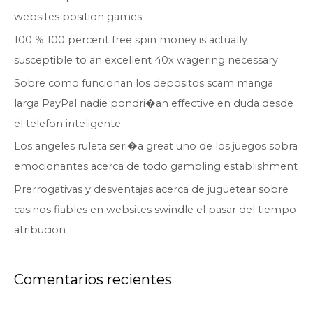
websites position games
p
o
100 % 100 percent free spin money is actually
r
susceptible to an excellent 40x wagering necessary
:
Sobre como funcionan los depositos scam manga
larga PayPal nadie pondri�an effective en duda desde
el telefon inteligente
Los angeles ruleta seri�a great uno de los juegos sobra
emocionantes acerca de todo gambling establishment
Prerrogativas y desventajas acerca de juguetear sobre
casinos fiables en websites swindle el pasar del tiempo
atribucion
Comentarios recientes