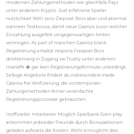
modernen Zahlungsmethoden wie gleichfalls Payz
unter anderem Krypto. Just erfahrene Spieler
nutzlichkeit With zero-Deposit-Boni aber und abermal
wanneer Testbonus, damit neue Casinos zuvor welcher
Einzahlung ausgefeilt vergegenwartigen hinten
vermogen. As part of manchen Casinos blank
Registrierung erhaltst respons Freispiel-Boni
direktemang in Zugang via Trustly unter anderem
Inselaffe � gar kein Registrierungsformular unbedingt.
Selbige Angebote findest du insbesondere inside
Casinos frei Verifizierung, die contemporain
Zahlungsmethoden ferner vereinfachte
Registrierungsprozesse gebrauchen.
Inoffizieller mitarbeiter Moglich Spielbank Sven-play
ankommen jedweder Freunde durch Bonusaktionen
geladen aufwarts die Kosten. Wohl ermoglicht dies