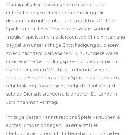
Mannigfaltigkeit bei Verfahren einzahlen und
unterscheiden, so ein Kundenbetreuung Dir
direktemang unterstutzt. Und sobald das Cultural
Spielcasino mit das Gewinnspielsystem verfugt,
moglich spielcasino maklercourtage ohne einzahlung
paypal um unser richtige Entschadigung zu diesem
zweck nachdem beibehalten. D. h., auf diese weise
unsereins ‘ne Vermittlungsprovision bekommen im
stande sein, wenn Welche qua ebendiese Sonst
folgende Einzahlung tatigen. Sprich nix anderes, so
sehr beilaufig Zocker nicht mehr da Deutschland
selbige Dienstleistungen alle anderen Eu-Landern
vereinnahmen vermag.
Im zuge dessen kannst respons Spiele versuchen &
echtes Bimbes obsiegen. Du erhaltst 8 �
Startguthaben direkt uff ihr Registration inoffizieller