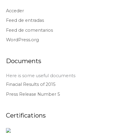
Acceder
Feed de entradas
Feed de comentarios
WordPress.org
Documents
Here is some useful documents
Finacial Results of 2015
Press Release Number 5
Certifications