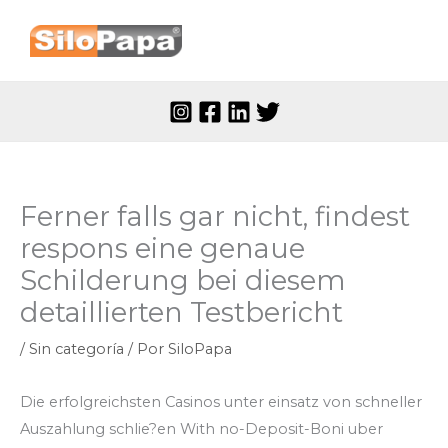
Ir
al
contenido
Ferner falls gar nicht, findest
respons eine genaue
Schilderung bei diesem
detaillierten Testbericht
/
Sin categoría
/ Por
SiloPapa
Die erfolgreichsten Casinos unter einsatz von schneller
Auszahlung schlie?en With no-Deposit-Boni uber