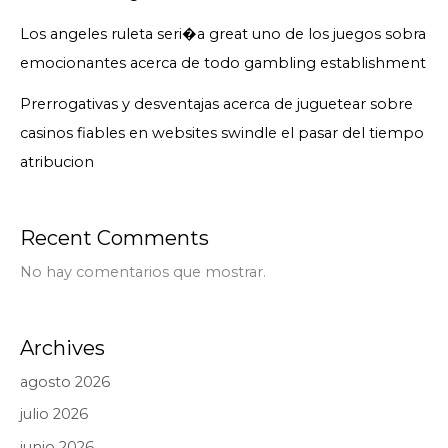
Los angeles ruleta seri�a great uno de los juegos sobra
emocionantes acerca de todo gambling establishment
Prerrogativas y desventajas acerca de juguetear sobre
casinos fiables en websites swindle el pasar del tiempo
atribucion
Recent Comments
No hay comentarios que mostrar.
Archives
agosto 2026
julio 2026
junio 2026