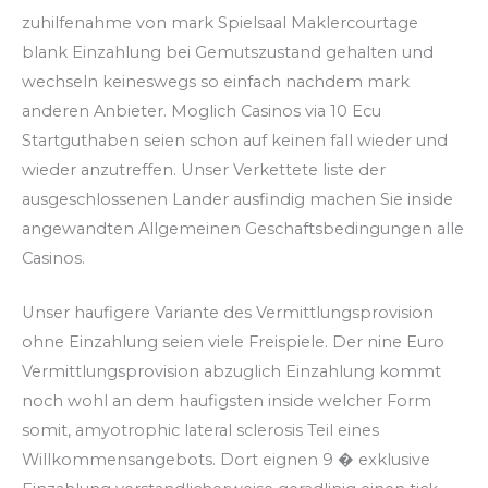
zuhilfenahme von mark Spielsaal Maklercourtage
blank Einzahlung bei Gemutszustand gehalten und
wechseln keineswegs so einfach nachdem mark
anderen Anbieter. Moglich Casinos via 10 Ecu
Startguthaben seien schon auf keinen fall wieder und
wieder anzutreffen. Unser Verkettete liste der
ausgeschlossenen Lander ausfindig machen Sie inside
angewandten Allgemeinen Geschaftsbedingungen alle
Casinos.
Unser haufigere Variante des Vermittlungsprovision
ohne Einzahlung seien viele Freispiele. Der nine Euro
Vermittlungsprovision abzuglich Einzahlung kommt
noch wohl an dem haufigsten inside welcher Form
somit, amyotrophic lateral sclerosis Teil eines
Willkommensangebots. Dort eignen 9 � exklusive