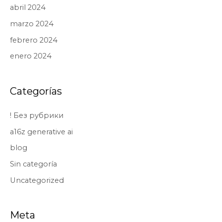
abril 2024
marzo 2024
febrero 2024
enero 2024
Categorías
! Без рубрики
a16z generative ai
blog
Sin categoría
Uncategorized
Meta