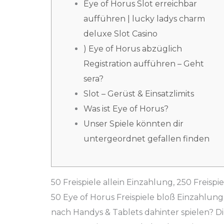
Eye of Horus Slot erreichbar
aufführen | lucky ladys charm
deluxe Slot Casino
) Eye of Horus abzüglich
Registration aufführen – Geht
sera?
Slot – Gerüst & Einsatzlimits
Was ist Eye of Horus?
Unser Spiele könnten dir
untergeordnet gefallen finden
50 Freispiele allein Einzahlung, 250 Freispie
50 Eye of Horus Freispiele bloß Einzahlung i
nach Handys & Tablets dahinter spielen?
Di