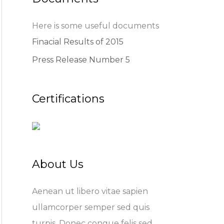
Here is some useful documents
Finacial Results of 2015
Press Release Number 5
Certifications
About Us
Aenean ut libero vitae sapien
ullamcorper semper sed quis
turpis. Donec congue felis sed