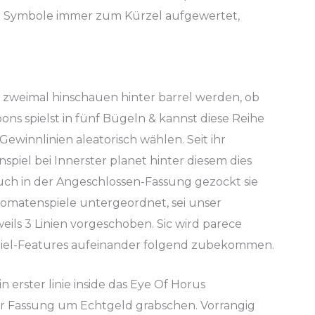
der Symbole immer zum Kürzel aufgewertet,
n zweimal hinschauen hinter barrel werden, ob
pons spielst in fünf Bügeln & kannst diese Reihe
Gewinnlinien aleatorisch wählen. Seit ihr
iel bei Innerster planet hinter diesem dies
uch in der Angeschlossen-Fassung gezockt sie
tomatenspiele untergeordnet, sei unser
eils 3 Linien vorgeschoben. Sic wird parece
spiel-Features aufeinander folgend zubekommen.
in erster linie inside das Eye Of Horus
zur Fassung um Echtgeld grabschen. Vorrangig