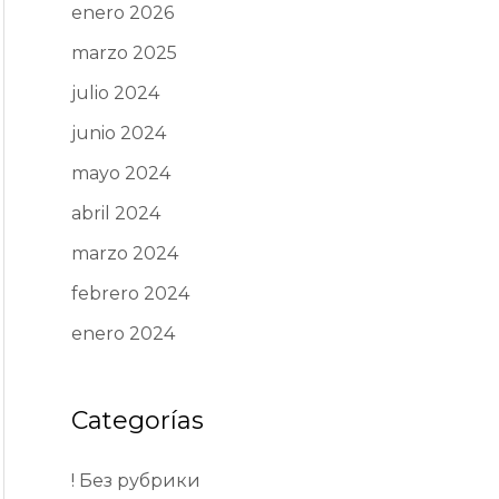
enero 2026
marzo 2025
julio 2024
junio 2024
mayo 2024
abril 2024
marzo 2024
febrero 2024
enero 2024
Categorías
! Без рубрики