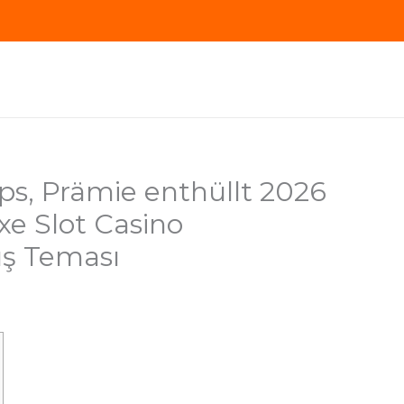
pps, Prämie enthüllt 2026
xe Slot Casino
ış Teması