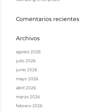
Comentarios recientes
Archivos
agosto 2026
julio 2026
junio 2026
mayo 2026
abril 2026
marzo 2026
febrero 2026