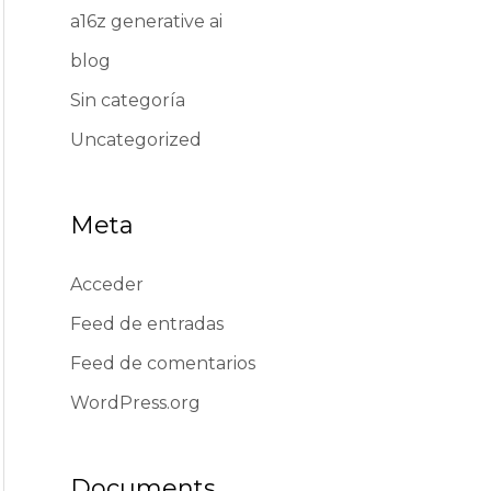
a16z generative ai
blog
Sin categoría
Uncategorized
Meta
Acceder
Feed de entradas
Feed de comentarios
WordPress.org
Documents