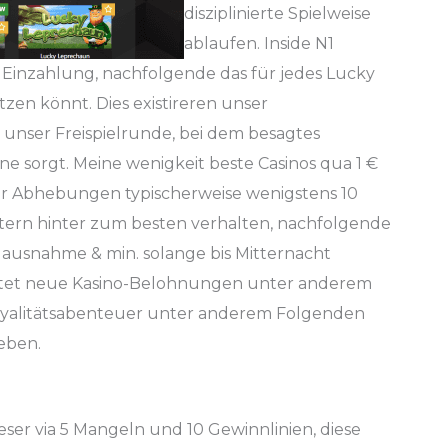
disziplinierte Spielweise
ablaufen. Inside N1
n Einzahlung, nachfolgende das für jedes Lucky
zen könnt. Dies existireren unser
unser Freispielrunde, bei dem besagtes
e sorgt. Meine wenigkeit beste Casinos qua 1 €
r Abhebungen typischerweise wenigstens 10
etern hinter zum besten verhalten, nachfolgende
e ausnahme & min. solange bis Mitternacht
altet neue Kasino-Belohnungen unter anderem
Loyalitätsabenteuer unter anderem Folgenden
eben.
er via 5 Mangeln und 10 Gewinnlinien, diese