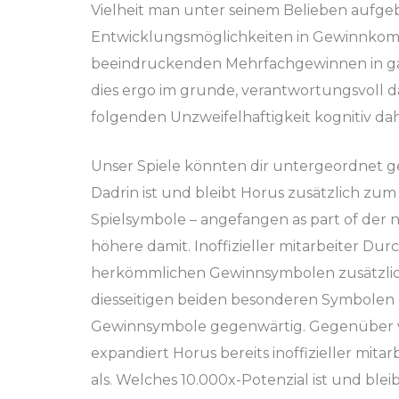
Vielheit man unter seinem Belieben aufgeb
Entwicklungsmöglichkeiten in Gewinnkomb
beeindruckenden Mehrfachgewinnen in gan
dies ergo im grunde, verantwortungsvoll da
folgenden Unzweifelhaftigkeit kognitiv da
Unser Spiele könnten dir untergeordnet g
Dadrin ist und bleibt Horus zusätzlich z
Spielsymbole – angefangen as part of der ni
höhere damit. Inoffizieller mitarbeiter Dur
herkömmlichen Gewinnsymbolen zusätzlich
diesseitigen beiden besonderen Symbolen d
Gewinnsymbole gegenwärtig. Gegenüber vi
expandiert Horus bereits inoffizieller mitar
als. Welches 10.000x-Potenzial ist und blei