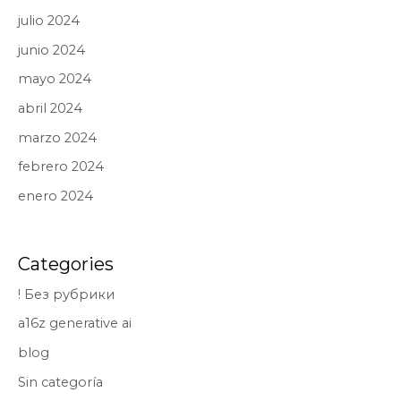
julio 2024
junio 2024
mayo 2024
abril 2024
marzo 2024
febrero 2024
enero 2024
Categories
! Без рубрики
a16z generative ai
blog
Sin categoría