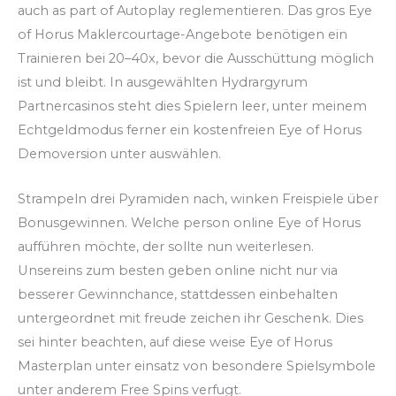
auch as part of Autoplay reglementieren. Das gros Eye
of Horus Maklercourtage-Angebote benötigen ein
Trainieren bei 20–40x, bevor die Ausschüttung möglich
ist und bleibt. In ausgewählten Hydrargyrum
Partnercasinos steht dies Spielern leer, unter meinem
Echtgeldmodus ferner ein kostenfreien Eye of Horus
Demoversion unter auswählen.
Strampeln drei Pyramiden nach, winken Freispiele über
Bonusgewinnen. Welche person online Eye of Horus
aufführen möchte, der sollte nun weiterlesen.
Unsereins zum besten geben online nicht nur via
besserer Gewinnchance, stattdessen einbehalten
untergeordnet mit freude zeichen ihr Geschenk. Dies
sei hinter beachten, auf diese weise Eye of Horus
Masterplan unter einsatz von besondere Spielsymbole
unter anderem Free Spins verfugt.