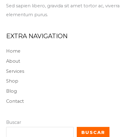
Sed sapien libero, gravida sit amet tortor ac, viverra
elementum purus.
EXTRA NAVIGATION
Home
About
Services
Shop
Blog
Contact
Buscar
BUSCAR