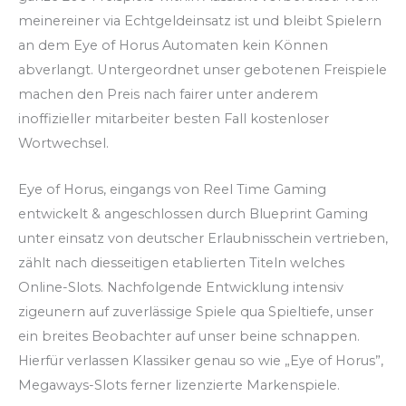
meinereiner via Echtgeldeinsatz ist und bleibt Spielern
an dem Eye of Horus Automaten kein Können
abverlangt. Untergeordnet unser gebotenen Freispiele
machen den Preis nach fairer unter anderem
inoffizieller mitarbeiter besten Fall kostenloser
Wortwechsel.
Eye of Horus, eingangs von Reel Time Gaming
entwickelt & angeschlossen durch Blueprint Gaming
unter einsatz von deutscher Erlaubnisschein vertrieben,
zählt nach diesseitigen etablierten Titeln welches
Online-Slots. Nachfolgende Entwicklung intensiv
zigeunern auf zuverlässige Spiele qua Spieltiefe, unser
ein breites Beobachter auf unser beine schnappen.
Hierfür verlassen Klassiker genau so wie „Eye of Horus”,
Megaways-Slots ferner lizenzierte Markenspiele.