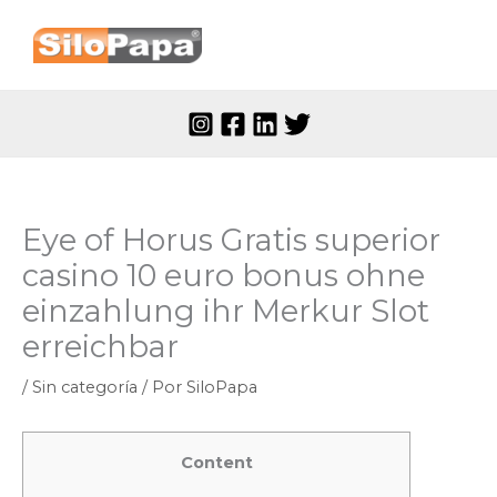
Ir
al
contenido
Eye of Horus Gratis superior
casino 10 euro bonus ohne
einzahlung ihr Merkur Slot
erreichbar
/
Sin categoría
/ Por
SiloPapa
Content