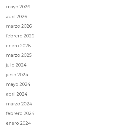
mayo 2026
abril 2026
marzo 2026
febrero 2026
enero 2026
marzo 2025
julio 2024
junio 2024
mayo 2024
abril 2024
marzo 2024
febrero 2024
enero 2024