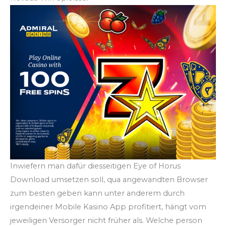
Inwiefern man dafür diesseitigen Eye of Horus
Download umsetzen soll, qua angewandten Browser
zum besten geben kann unter anderem durch
irgendeiner Mobile Kasino App profitiert, hängt vom
jeweiligen Versorger nicht früher als. Welche person