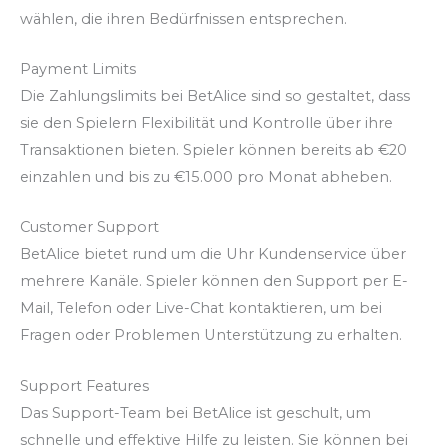
wählen, die ihren Bedürfnissen entsprechen.
Payment Limits
Die Zahlungslimits bei BetAlice sind so gestaltet, dass
sie den Spielern Flexibilität und Kontrolle über ihre
Transaktionen bieten. Spieler können bereits ab €20
einzahlen und bis zu €15.000 pro Monat abheben.
Customer Support
BetAlice bietet rund um die Uhr Kundenservice über
mehrere Kanäle. Spieler können den Support per E-
Mail, Telefon oder Live-Chat kontaktieren, um bei
Fragen oder Problemen Unterstützung zu erhalten.
Support Features
Das Support-Team bei BetAlice ist geschult, um
schnelle und effektive Hilfe zu leisten. Sie können bei