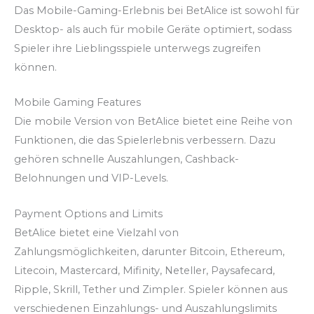
Das Mobile-Gaming-Erlebnis bei BetAlice ist sowohl für
Desktop- als auch für mobile Geräte optimiert, sodass
Spieler ihre Lieblingsspiele unterwegs zugreifen
können.
Mobile Gaming Features
Die mobile Version von BetAlice bietet eine Reihe von
Funktionen, die das Spielerlebnis verbessern. Dazu
gehören schnelle Auszahlungen, Cashback-
Belohnungen und VIP-Levels.
Payment Options and Limits
BetAlice bietet eine Vielzahl von
Zahlungsmöglichkeiten, darunter Bitcoin, Ethereum,
Litecoin, Mastercard, Mifinity, Neteller, Paysafecard,
Ripple, Skrill, Tether und Zimpler. Spieler können aus
verschiedenen Einzahlungs- und Auszahlungslimits