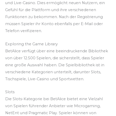
und Live-Casino. Dies ermöglicht neuen Nutzern, ein
Gefühl für die Plattform und ihre verschiedenen
Funktionen zu bekommen. Nach der Registrierung
müssen Spieler ihr Konto ebenfalls per E-Mail oder
Telefon verifizieren.
Exploring the Game Library
BetAlice verfügt über eine beeindruckende Bibliothek
von über 12.500 Spielen, die sicherstellt, dass Spieler
eine große Auswahl haben. Die Spielbibliothek ist in
verschiedene Kategorien unterteilt, darunter Slots,
Tischspiele, Live-Casino und Sportwetten.
Slots
Die Slots-Kategorie bei BetAlice bietet eine Vielzahl
von Spielen führender Anbieter wie Microgaming,
NetEnt und Pragmatic Play. Spieler können von