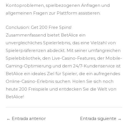
Kontoproblemen, spielbezogenen Anfragen und
allgemeinen Fragen zur Plattform assistieren.
Conclusion: Get 200 Free Spins!
Zusammenfassend bietet BetAlice ein
unvergleichliches Spielerlebnis, das eine Vielzahl von
Spielerpräferenzen abdeckt. Mit seiner umfangreichen
Spielebibliothek, den Live-Casino-Features, der Mobile-
Gaming-Optimierung und dem 24/7-Kundenservice ist
BetAlice ein ideales Ziel für Spieler, die ein aufregendes
Online-Casino-Erlebnis suchen. Holen Sie sich noch
heute 200 Freispiele und entdecken Sie die Welt von
BetAlice!
←
Entrada anterior
Entrada siguiente
→