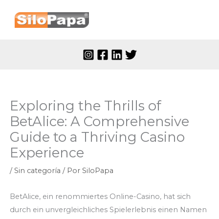
Ir
al
contenido
Exploring the Thrills of
BetAlice: A Comprehensive
Guide to a Thriving Casino
Experience
/
Sin categoría
/ Por
SiloPapa
BetAlice, ein renommiertes Online-Casino, hat sich
durch ein unvergleichliches Spielerlebnis einen Namen