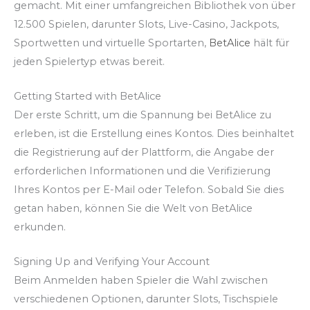
gemacht. Mit einer umfangreichen Bibliothek von über
12.500 Spielen, darunter Slots, Live-Casino, Jackpots,
Sportwetten und virtuelle Sportarten,
BetAlice
hält für
jeden Spielertyp etwas bereit.
Getting Started with BetAlice
Der erste Schritt, um die Spannung bei BetAlice zu
erleben, ist die Erstellung eines Kontos. Dies beinhaltet
die Registrierung auf der Plattform, die Angabe der
erforderlichen Informationen und die Verifizierung
Ihres Kontos per E-Mail oder Telefon. Sobald Sie dies
getan haben, können Sie die Welt von BetAlice
erkunden.
Signing Up and Verifying Your Account
Beim Anmelden haben Spieler die Wahl zwischen
verschiedenen Optionen, darunter Slots, Tischspiele