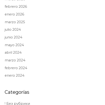
febrero 2026
enero 2026
marzo 2025
julio 2024
junio 2024
mayo 2024
abril 2024
marzo 2024
febrero 2024
enero 2024
Categorías
! Без рубрики