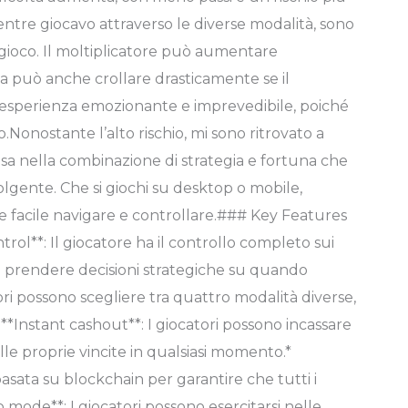
entre giocavo attraverso le diverse modalità, sono
el gioco. Il moltiplicatore può aumentare
 può anche crollare drasticamente se il
l’esperienza emozionante e imprevedibile, poiché
onostante l’alto rischio, mi sono ritrovato a
osa nella combinazione di strategia e fortuna che
gente. Che si giochi su desktop o mobile,
nde facile navigare e controllare.### Key Features
ol**: Il giocatore ha il controllo completo sui
i prendere decisioni strategiche su quando
tori possono scegliere tra quattro modalità diverse,
**Instant cashout**: I giocatori possono incassare
lle proprie vincite in qualsiasi momento.*
a basata su blockchain per garantire che tutti i
 mode**: I giocatori possono esercitarsi nelle