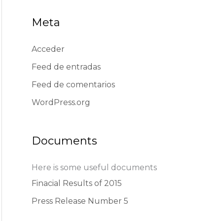
Meta
Acceder
Feed de entradas
Feed de comentarios
WordPress.org
Documents
Here is some useful documents
Finacial Results of 2015
Press Release Number 5