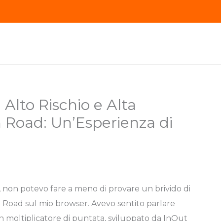
Alto Rischio e Alta
 Road: Un’Esperienza di
non potevo fare a meno di provare un brivido di
 Road sul mio browser. Avevo sentito parlare
on moltiplicatore di puntata, sviluppato da InOut