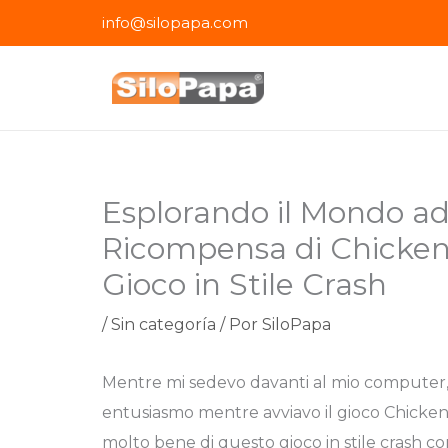
Ir
info@silopapa.com
al
contenido
Esplorando il Mondo ad 
Ricompensa di Chicken
Gioco in Stile Crash
/
Sin categoría
/ Por
SiloPapa
Mentre mi sedevo davanti al mio computer, 
entusiasmo mentre avviavo il gioco Chicken
molto bene di questo gioco in stile crash c