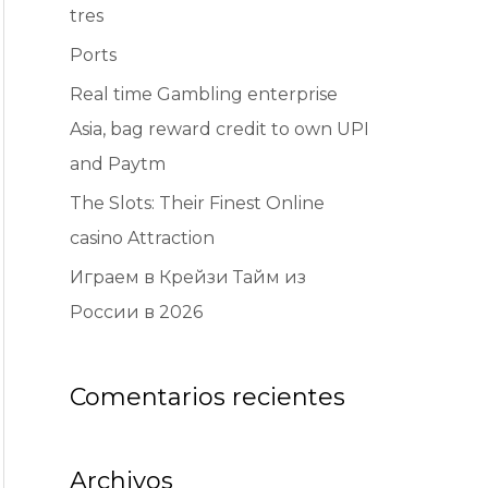
tres
r
:
Ports
Real time Gambling enterprise
Asia, bag reward credit to own UPI
and Paytm
The Slots: Their Finest Online
casino Attraction
Играем в Крейзи Тайм из
России в 2026
Comentarios recientes
Archivos