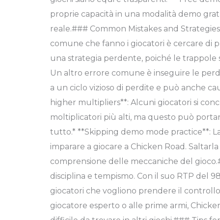
proprie capacità in una modalità demo grat
reale.### Common Mistakes and Strategies* 
comune che fanno i giocatori è cercare di 
una strategia perdente, poiché le trappole
Un altro errore comune è inseguire le pe
a un ciclo vizioso di perdite e può anche cau
higher multipliers**: Alcuni giocatori si c
moltiplicatori più alti, ma questo può port
tutto.* **Skipping demo mode practice**: L
imparare a giocare a Chicken Road. Saltarla
comprensione delle meccaniche del gioco.
disciplina e tempismo. Con il suo RTP del 98% e
giocatori che vogliono prendere il controllo
giocatore esperto o alle prime armi, Chick