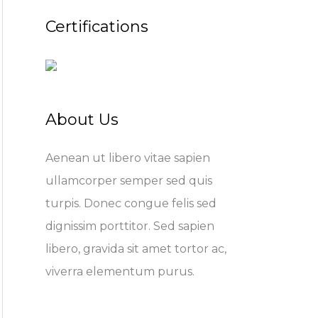
Certifications
About Us
Aenean ut libero vitae sapien
ullamcorper semper sed quis
turpis. Donec congue felis sed
dignissim porttitor. Sed sapien
libero, gravida sit amet tortor ac,
viverra elementum purus.