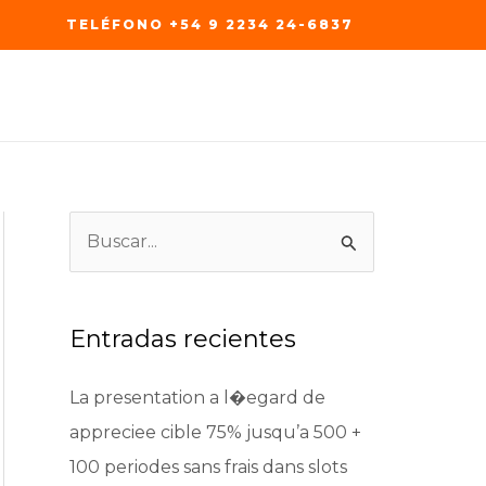
TELÉFONO +54 9 2234 24-6837
B
u
s
c
Entradas recientes
a
La presentation a l�egard de
r
appreciee cible 75% jusqu’a 500 +
p
100 periodes sans frais dans slots
o