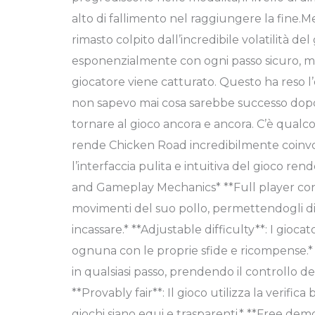
alto di fallimento nel raggiungere la fine.M
rimasto colpito dall’incredibile volatilità d
esponenzialmente con ogni passo sicuro, ma
giocatore viene catturato. Questo ha reso 
non sapevo mai cosa sarebbe successo dopo.N
tornare al gioco ancora e ancora. C’è qualc
rende Chicken Road incredibilmente coinvol
l’interfaccia pulita e intuitiva del gioco re
and Gameplay Mechanics* **Full player contr
movimenti del suo pollo, permettendogli d
incassare.* **Adjustable difficulty**: I gioca
ognuna con le proprie sfide e ricompense.* 
in qualsiasi passo, prendendo il controllo de
**Provably fair**: Il gioco utilizza la verific
giochi siano equi e trasparenti.* **Free demo