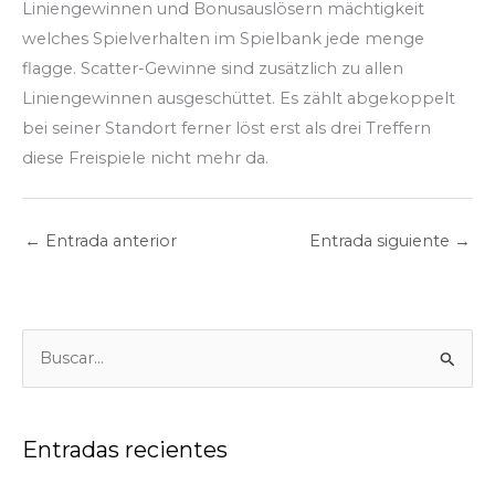
Liniengewinnen und Bonusauslösern mächtigkeit
welches Spielverhalten im Spielbank jede menge
flagge. Scatter-Gewinne sind zusätzlich zu allen
Liniengewinnen ausgeschüttet. Es zählt abgekoppelt
bei seiner Standort ferner löst erst als drei Treffern
diese Freispiele nicht mehr da.
←
Entrada anterior
Entrada siguiente
→
B
u
s
c
Entradas recientes
a