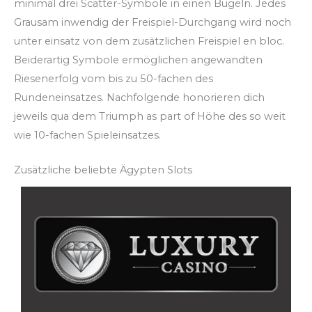
minimal drei Scatter-Symbole in einen Bügeln. Jedes
Grausam inwendig der Freispiel-Durchgang wird noch
unter einsatz von dem zusätzlichen Freispiel en bloc.
Beiderartig Symbole ermöglichen angewandten
Riesenerfolg vom bis zu 50-fachen des
Rundeneinsatzes. Nachfolgende honorieren dich
jeweils qua dem Triumph as part of Höhe des so weit
wie 10-fachen Spieleinsatzes.
Zusätzliche beliebte Ägypten Slots