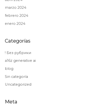
marzo 2024
febrero 2024
enero 2024
Categorías
! Без рубрики
a16z generative ai
blog
Sin categoría
Uncategorized
Meta