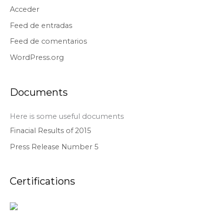
Acceder
Feed de entradas
Feed de comentarios
WordPress.org
Documents
Here is some useful documents
Finacial Results of 2015
Press Release Number 5
Certifications