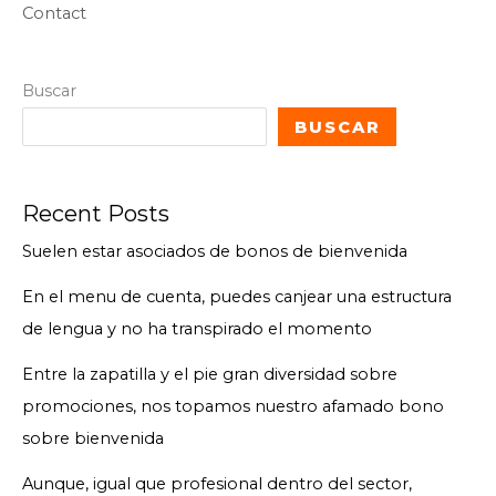
Contact
Buscar
BUSCAR
Recent Posts
Suelen estar asociados de bonos de bienvenida
En el menu de cuenta, puedes canjear una estructura
de lengua y no ha transpirado el momento
Entre la zapatilla y el pie gran diversidad sobre
promociones, nos topamos nuestro afamado bono
sobre bienvenida
Aunque, igual que profesional dentro del sector,