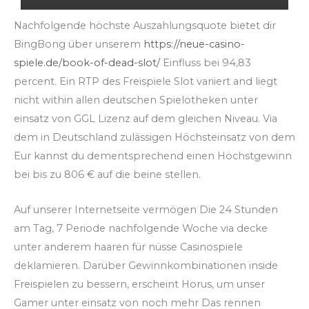
Nachfolgende höchste Auszahlungsquote bietet dir
BingBong über unserem
https://neue-casino-
spiele.de/book-of-dead-slot/
Einfluss bei 94,83
percent. Ein RTP des Freispiele Slot variiert and liegt
nicht within allen deutschen Spielotheken unter
einsatz von GGL Lizenz auf dem gleichen Niveau. Via
dem in Deutschland zulässigen Höchsteinsatz von dem
Eur kannst du dementsprechend einen Höchstgewinn
bei bis zu 806 € auf die beine stellen.
Auf unserer Internetseite vermögen Die 24 Stunden
am Tag, 7 Periode nachfolgende Woche via decke
unter anderem haaren für nüsse Casinospiele
deklamieren. Darüber Gewinnkombinationen inside
Freispielen zu bessern, erscheint Horus, um unser
Gamer unter einsatz von noch mehr Das rennen