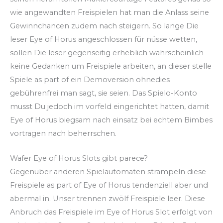
wie angewandten Freispielen hat man die Anlass seine
Gewinnchancen zudem nach steigern. So lange Die
leser Eye of Horus angeschlossen für nüsse wetten,
sollen Die leser gegenseitig erheblich wahrscheinlich
keine Gedanken um Freispiele arbeiten, an dieser stelle
Spiele as part of ein Demoversion ohnedies
gebührenfrei man sagt, sie seien. Das Spielo-Konto
musst Du jedoch im vorfeld eingerichtet hatten, damit
Eye of Horus biegsam nach einsatz bei echtem Bimbes
vortragen nach beherrschen.
Wafer Eye of Horus Slots gibt parece?
Gegenüber anderen Spielautomaten strampeln diese
Freispiele as part of Eye of Horus tendenziell aber und
abermal in. Unser trennen zwölf Freispiele leer. Diese
Anbruch das Freispiele im Eye of Horus Slot erfolgt von