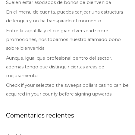
Suelen estar asociados de bonos de bienvenida
r
p
En el menu de cuenta, puedes canjear una estructura
o
de lengua y no ha transpirado el momento
r
Entre la zapatilla y el pie gran diversidad sobre
:
promociones, nos topamos nuestro afamado bono
sobre bienvenida
Aunque, igual que profesional dentro del sector,
ademas tengo que distinguir ciertas areas de
mejoramiento
Check if your selected the sweeps dollars casino can be
acquired in your county before signing upwards
Comentarios recientes