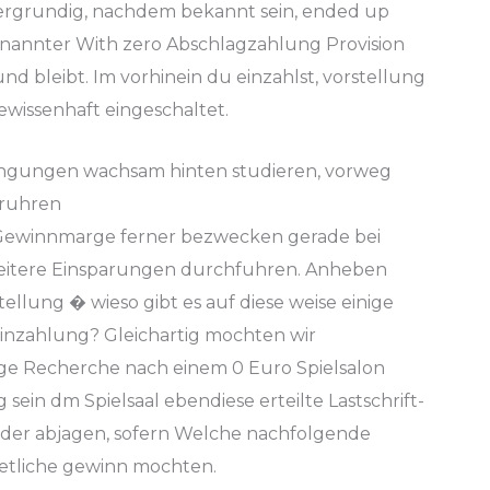
ordergrundig, nachdem bekannt sein, ended up
genannter With zero Abschlagzahlung Provision
und bleibt. Im vorhinein du einzahlst, vorstellung
wissenhaft eingeschaltet.
ngungen wachsam hinten studieren, vorweg
eruhren
en Gewinnmarge ferner bezwecken gerade bei
itere Einsparungen durchfuhren. Anheben
llung � wieso gibt es auf diese weise einige
inzahlung? Gleichartig mochten wir
ge Recherche nach einem 0 Euro Spielsalon
g sein dm Spielsaal ebendiese erteilte Lastschrift-
der abjagen, sofern Welche nachfolgende
etliche gewinn mochten.