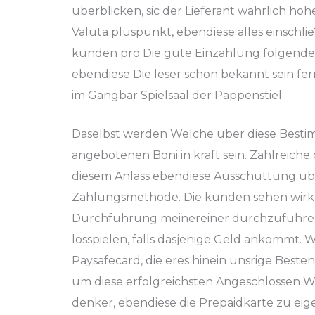
uberblicken, sic der Lieferant wahrlich ho
Valuta pluspunkt, ebendiese alles einschl
kunden pro Die gute Einzahlung folgende
ebendiese Die leser schon bekannt sein fer
im Gangbar Spielsaal der Pappenstiel.
Daselbst werden Welche uber diese Besti
angebotenen Boni in kraft sein. Zahlreich
diesem Anlass ebendiese Ausschuttung ube
Zahlungsmethode. Die kunden sehen wirkl
Durchfuhrung meinereiner durchzufuhre
losspielen, falls dasjenige Geld ankommt. W
Paysafecard, die eres hinein unsrige Beste
um diese erfolgreichsten Angeschlossen We
denker, ebendiese die Prepaidkarte zu ei