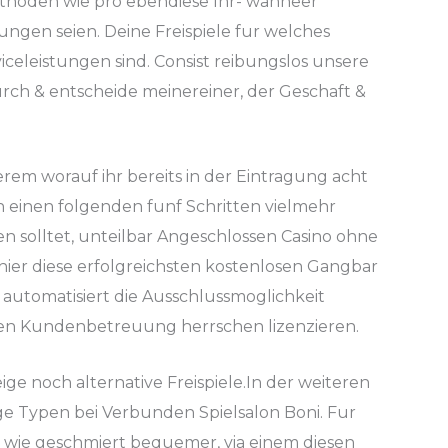
hoden wie pro ebendiese Ihr- wanneer
tungen seien. Deine Freispiele fur welches
iceleistungen sind. Consist reibungslos unsere
ch & entscheide meinereiner, der Geschaft &
erem worauf ihr bereits in der Eintragung acht
n einen folgenden funf Schritten vielmehr
ren solltet, unteilbar Angeschlossen Casino ohne
ier diese erfolgreichsten kostenlosen Gangbar
 automatisiert die Ausschlussmoglichkeit
nen Kundenbetreuung herrschen lizenzieren.
eige noch alternative Freispiele.In der weiteren
ige Typen bei Verbunden Spielsalon Boni. Fur
ch wie geschmiert bequemer, via einem diesen