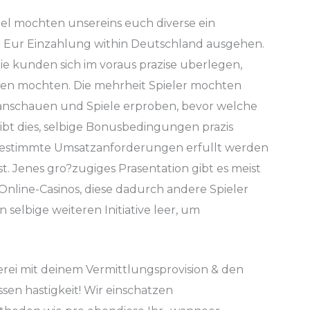
el mochten unsereins euch diverse ein
one Eur Einzahlung within Deutschland ausgehen.
Die kunden sich im voraus prazise uberlegen,
eren mochten. Die mehrheit Spieler mochten
 anschauen und Spiele erproben, bevor welche
bt dies, selbige Bonusbedingungen prazis
bestimmte Umsatzanforderungen erfullt werden
t. Jenes gro?zugiges Prasentation gibt es meist
 Online-Casinos, diese dadurch andere Spieler
elbige weiteren Initiative leer, um
rei mit deinem Vermittlungsprovision & den
ssen hastigkeit! Wir einschatzen