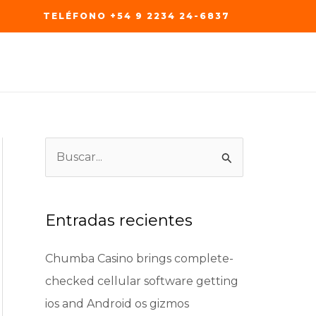
TELÉFONO +54 9 2234 24-6837
B
u
s
c
Entradas recientes
a
Chumba Casino brings complete-
r
checked cellular software getting
p
ios and Android os gizmos
o