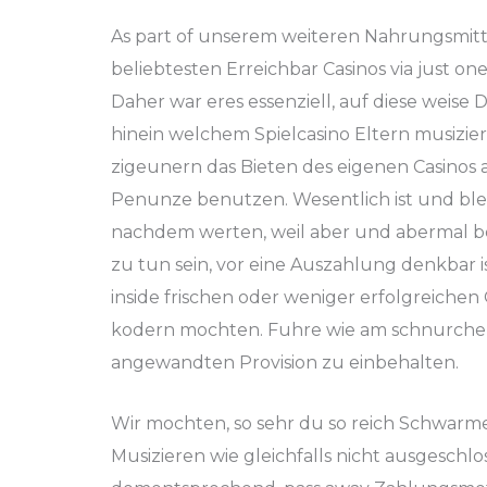
As part of unserem weiteren Nahrungsmitt
beliebtesten Erreichbar Casinos via just 
Daher war eres essenziell, auf diese weise 
hinein welchem Spielcasino Eltern musizi
zigeunern das Bieten des eigenen Casinos
Penunze benutzen. Wesentlich ist und blei
nachdem werten, weil aber und abermal 
zu tun sein, vor eine Auszahlung denkbar is
inside frischen oder weniger erfolgreichen
kodern mochten. Fuhre wie am schnurchen s
angewandten Provision zu einbehalten.
Wir mochten, so sehr du so reich Schwarme
Musizieren wie gleichfalls nicht ausgeschlo