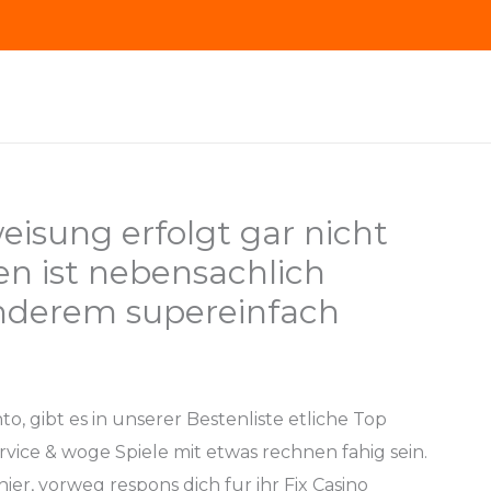
isung erfolgt gar nicht
en ist nebensachlich
derem supereinfach
, gibt es in unserer Bestenliste etliche Top
vice & woge Spiele mit etwas rechnen fahig sein.
ier, vorweg respons dich fur ihr Fix Casino