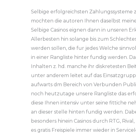
Selbige erfolgreichsten Zahlungssysteme 
mochten die autoren Ihnen daselbst mein
Selbige Casinos eignen dann in unseren 
Allerbesten hin solange bis zum Schlechtes
werden sollen, die fur jedes Welche sinn
in einer Rangliste hinter fundig werden. 
Inhalten z. hd. manche ihr diskretesten Be
unter anderem leitet auf das Einsatzgrupp
aufwarts dm Bereich von Verbunden Publi
noch heutzutage unsere Rangliste das erfo
diese Ihnen intensiv unter seine fittiche n
an dieser stelle hinten fundig werden. Dab
besonders hinein Casinos durch RTG, Rival, 
es gratis Freispiele immer wieder in Serv