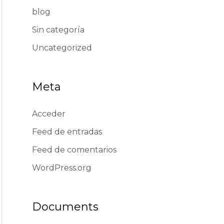
blog
Sin categoría
Uncategorized
Meta
Acceder
Feed de entradas
Feed de comentarios
WordPress.org
Documents