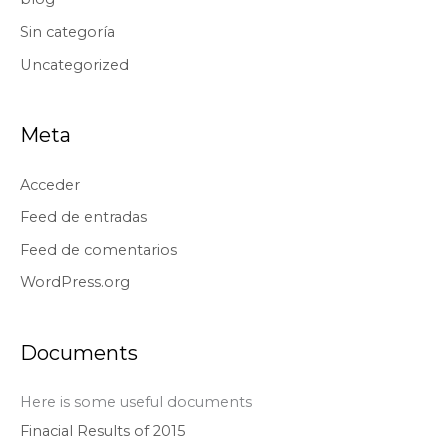
Sin categoría
Uncategorized
Meta
Acceder
Feed de entradas
Feed de comentarios
WordPress.org
Documents
Here is some useful documents
Finacial Results of 2015