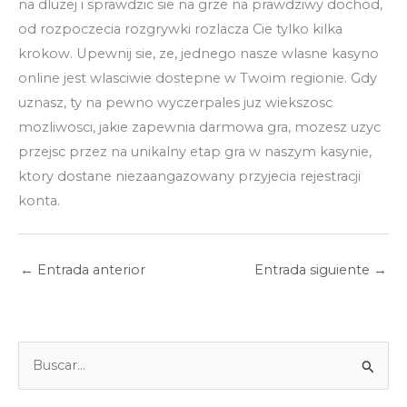
na dluzej i sprawdzic sie na grze na prawdziwy dochod,
od rozpoczecia rozgrywki rozlacza Cie tylko kilka
krokow. Upewnij sie, ze, jednego nasze wlasne kasyno
online jest wlasciwie dostepne w Twoim regionie. Gdy
uznasz, ty na pewno wyczerpales juz wiekszosc
mozliwosci, jakie zapewnia darmowa gra, mozesz uzyc
przejsc przez na unikalny etap gra w naszym kasynie,
ktory dostane niezaangazowany przyjecia rejestracji
konta.
←
Entrada anterior
Entrada siguiente
→
B
u
s