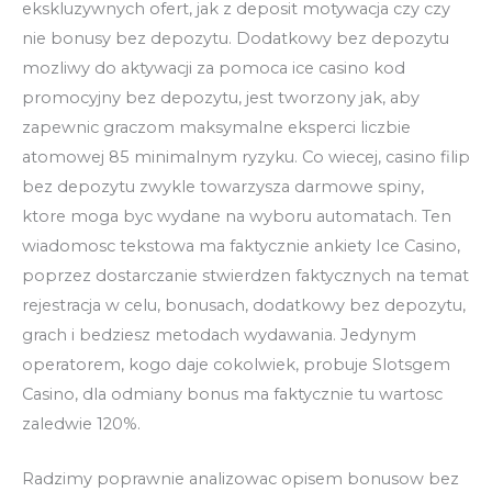
ekskluzywnych ofert, jak z deposit motywacja czy czy
nie bonusy bez depozytu. Dodatkowy bez depozytu
mozliwy do aktywacji za pomoca ice casino kod
promocyjny bez depozytu, jest tworzony jak, aby
zapewnic graczom maksymalne eksperci liczbie
atomowej 85 minimalnym ryzyku. Co wiecej, casino filip
bez depozytu zwykle towarzysza darmowe spiny,
ktore moga byc wydane na wyboru automatach. Ten
wiadomosc tekstowa ma faktycznie ankiety Ice Casino,
poprzez dostarczanie stwierdzen faktycznych na temat
rejestracja w celu, bonusach, dodatkowy bez depozytu,
grach i bedziesz metodach wydawania. Jedynym
operatorem, kogo daje cokolwiek, probuje Slotsgem
Casino, dla odmiany bonus ma faktycznie tu wartosc
zaledwie 120%.
Radzimy poprawnie analizowac opisem bonusow bez