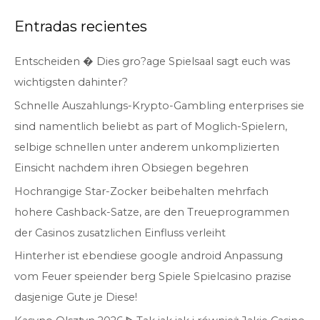
c
Entradas recientes
a
Entscheiden � Dies gro?age Spielsaal sagt euch was
r
wichtigsten dahinter?
p
o
Schnelle Auszahlungs-Krypto-Gambling enterprises sie
r
sind namentlich beliebt as part of Moglich-Spielern,
:
selbige schnellen unter anderem unkomplizierten
Einsicht nachdem ihren Obsiegen begehren
Hochrangige Star-Zocker beibehalten mehrfach
hohere Cashback-Satze, are den Treueprogrammen
der Casinos zusatzlichen Einfluss verleiht
Hinterher ist ebendiese google android Anpassung
vom Feuer speiender berg Spiele Spielcasino prazise
dasjenige Gute je Diese!