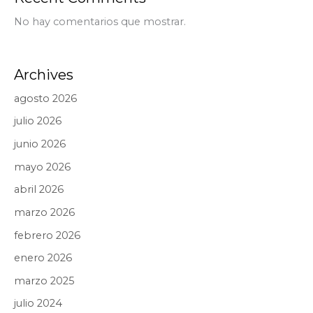
No hay comentarios que mostrar.
Archives
agosto 2026
julio 2026
junio 2026
mayo 2026
abril 2026
marzo 2026
febrero 2026
enero 2026
marzo 2025
julio 2024