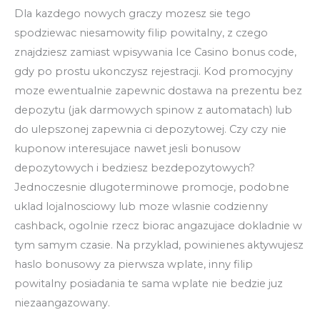
Dla kazdego nowych graczy mozesz sie tego
spodziewac niesamowity filip powitalny, z czego
znajdziesz zamiast wpisywania Ice Casino bonus code,
gdy po prostu ukonczysz rejestracji. Kod promocyjny
moze ewentualnie zapewnic dostawa na prezentu bez
depozytu (jak darmowych spinow z automatach) lub
do ulepszonej zapewnia ci depozytowej. Czy czy nie
kuponow interesujace nawet jesli bonusow
depozytowych i bedziesz bezdepozytowych?
Jednoczesnie dlugoterminowe promocje, podobne
uklad lojalnosciowy lub moze wlasnie codzienny
cashback, ogolnie rzecz biorac angazujace dokladnie w
tym samym czasie. Na przyklad, powinienes aktywujesz
haslo bonusowy za pierwsza wplate, inny filip
powitalny posiadania te sama wplate nie bedzie juz
niezaangazowany.