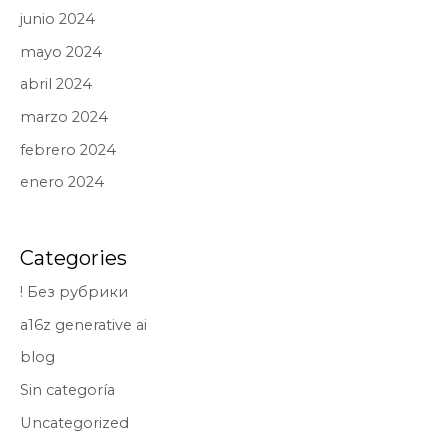
junio 2024
mayo 2024
abril 2024
marzo 2024
febrero 2024
enero 2024
Categories
! Без рубрики
a16z generative ai
blog
Sin categoría
Uncategorized