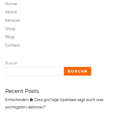
Home
About
Services
Shop
Blog
Contact
Buscar
BUSCAR
Recent Posts
Entscheiden � Dies gro?age Spielsaal sagt euch was
wichtigsten dahinter?