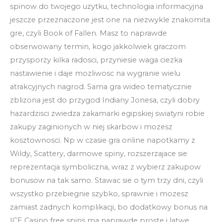
spinow do twojego uzytku, technologia informacyjna
jeszcze przeznaczone jest one na niezwykle znakomita
gre, czyli Book of Fallen. Masz to naprawde
obserwowany termin, kogo jakkolwiek graczom
przysporzy kilka radosci, przyniesie waga ciezka
nastawienie i daje mozliwosc na wygranie wielu
atrakcyjnych nagrod. Sama gra wideo tematycznie
zblizona jest do przygod Indiany Jonesa, czyli dobry
hazardzisci zwiedza zakamarki egipskiej swiatyni robie
zakupy zaginionych w niej skarbow i mozesz
kosztownosci. Np w czasie gra online napotkamy z
Wildy, Scattery, darmowe spiny, rozszerzajace sie
reprezentacja symboliczna, wraz z wybierz zakupow
bonusow na tak samo. Stawac sie o tym trzy dni, czyli
wszystko przebiegnie szybko, sprawnie i mozesz
zamiast zadnych komplikacji, bo dodatkowy bonus na
ICE Casino free spins ma naprawde proste i latwe