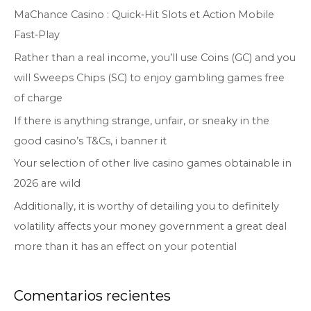
MaChance Casino : Quick‑Hit Slots et Action Mobile
r
Fast‑Play
p
o
Rather than a real income, you’ll use Coins (GC) and you
r
will Sweeps Chips (SC) to enjoy gambling games free
:
of charge
If there is anything strange, unfair, or sneaky in the
good casino’s T&Cs, i banner it
Your selection of other live casino games obtainable in
2026 are wild
Additionally, it is worthy of detailing you to definitely
volatility affects your money government a great deal
more than it has an effect on your potential
Comentarios recientes