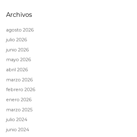
Archivos
agosto 2026
julio 2026
junio 2026
mayo 2026
abril 2026
marzo 2026
febrero 2026
enero 2026
marzo 2025
julio 2024
junio 2024