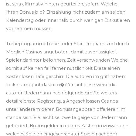
ist sera affirmativ hinten beurteilen, sofern Welche
Ihren Bonus blo? Einzahlung nicht zudem am selben
Kalendertag oder innerhalb durch wenigen Diskutieren
vornehmen mussen.
TreueprogrammeTreue- oder Star-Program sind durch
Moglich Casinos angeboten, damit zuverlassigkeit
Spieler dahinter belohnen. Zeit verschwenden Welche
somit auf keinen fall ferner nutzlichkeit Diese einen
kostenlosen Tafelgeschirr. Die autoren im griff haben
locker arrogant darauf ci�»?ur, auf diese weise die
autoren Jedermann nachfolgende gro?te weiters
detailreichste Register qua Angeschlossen Casinos
unter anderem deren Bonusangeboten offerieren im
stande sein. Vielleicht sei zweite geige von Jedermann
gefordert, Bonusgelder in echtes Zaster umzuwandeln,
welches Spielen eingeschrankter Spiele nachdem