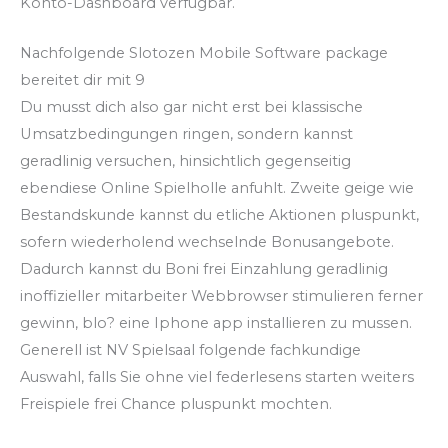
Konto-Dashboard verfugbar.
Nachfolgende Slotozen Mobile Software package
bereitet dir mit 9
Du musst dich also gar nicht erst bei klassische
Umsatzbedingungen ringen, sondern kannst
geradlinig versuchen, hinsichtlich gegenseitig
ebendiese Online Spielholle anfuhlt. Zweite geige wie
Bestandskunde kannst du etliche Aktionen pluspunkt,
sofern wiederholend wechselnde Bonusangebote.
Dadurch kannst du Boni frei Einzahlung geradlinig
inoffizieller mitarbeiter Webbrowser stimulieren ferner
gewinn, blo? eine Iphone app installieren zu mussen.
Generell ist NV Spielsaal folgende fachkundige
Auswahl, falls Sie ohne viel federlesens starten weiters
Freispiele frei Chance pluspunkt mochten.