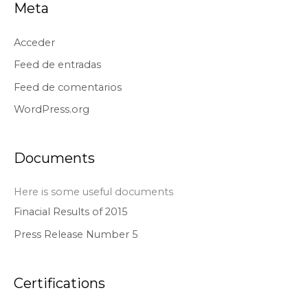
Meta
Acceder
Feed de entradas
Feed de comentarios
WordPress.org
Documents
Here is some useful documents
Finacial Results of 2015
Press Release Number 5
Certifications