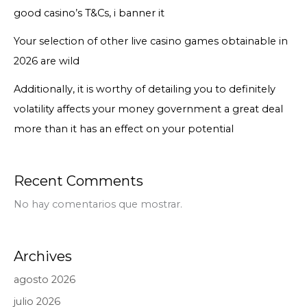
good casino’s T&Cs, i banner it
Your selection of other live casino games obtainable in
2026 are wild
Additionally, it is worthy of detailing you to definitely
volatility affects your money government a great deal
more than it has an effect on your potential
Recent Comments
No hay comentarios que mostrar.
Archives
agosto 2026
julio 2026