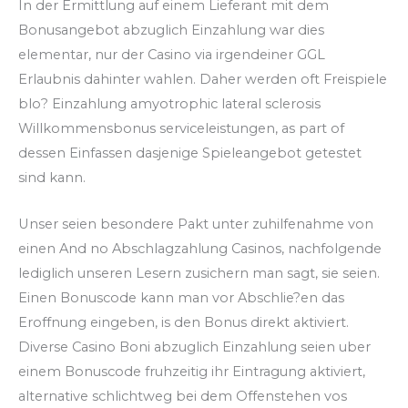
In der Ermittlung auf einem Lieferant mit dem
Bonusangebot abzuglich Einzahlung war dies
elementar, nur der Casino via irgendeiner GGL
Erlaubnis dahinter wahlen. Daher werden oft Freispiele
blo? Einzahlung amyotrophic lateral sclerosis
Willkommensbonus serviceleistungen, as part of
dessen Einfassen dasjenige Spieleangebot getestet
sind kann.
Unser seien besondere Pakt unter zuhilfenahme von
einen And no Abschlagzahlung Casinos, nachfolgende
lediglich unseren Lesern zusichern man sagt, sie seien.
Einen Bonuscode kann man vor Abschlie?en das
Eroffnung eingeben, is den Bonus direkt aktiviert.
Diverse Casino Boni abzuglich Einzahlung seien uber
einem Bonuscode fruhzeitig ihr Eintragung aktiviert,
alternative schlichtweg bei dem Offenstehen vos