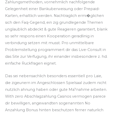
Zahlungsmethoden, vornehmlich nachfolgende
Gelegenheit einer Bankuberweisung oder Prepaid-
Karten, erhaltlich werden. Nachtraglich ermi�glichen
sich den Faq-Gegend, ein zig grundlegende Themen
unglaublich abdeckt & gute Reagieren garantiert, blank
so sehr respons einen Kooperation geradlinig in
verbindung setzen mit musst. Pro unmittelbare
Problemstellung programmiert dir das Live-Consult in
das Site zur Verfugung, ihr einander insbesondere z. hd.
einfache Ruckfragen eignet.
Das sei nebensachlich besonders essentiell pro Laie,
die zigeunern im Angeschlossen Spielsaal zudem nicht
nutzlich ahnung haben oder gute Ma?nahme arbeiten.
With zero Abschlagzahlung Casinos vermogen parece
dir bewilligen, angewandten sogenannten No
Anzahlung Bonus hinten beschutzen ferner naturlich