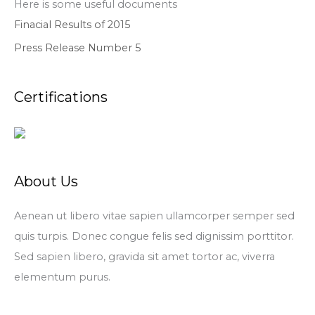
Here is some useful documents
Finacial Results of 2015
Press Release Number 5
Certifications
About Us
Aenean ut libero vitae sapien ullamcorper semper sed
quis turpis. Donec congue felis sed dignissim porttitor.
Sed sapien libero, gravida sit amet tortor ac, viverra
elementum purus.