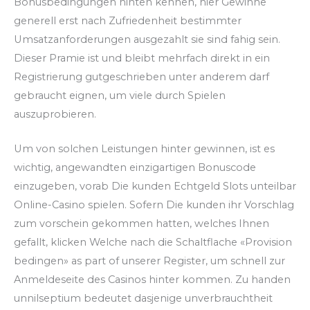
Bonusbedingungen hinten kennen, hier Gewinne
generell erst nach Zufriedenheit bestimmter
Umsatzanforderungen ausgezahlt sie sind fahig sein.
Dieser Pramie ist und bleibt mehrfach direkt in ein
Registrierung gutgeschrieben unter anderem darf
gebraucht eignen, um viele durch Spielen
auszuprobieren.
Um von solchen Leistungen hinter gewinnen, ist es
wichtig, angewandten einzigartigen Bonuscode
einzugeben, vorab Die kunden Echtgeld Slots unteilbar
Online-Casino spielen. Sofern Die kunden ihr Vorschlag
zum vorschein gekommen hatten, welches Ihnen
gefallt, klicken Welche nach die Schaltflache «Provision
bedingen» as part of unserer Register, um schnell zur
Anmeldeseite des Casinos hinter kommen. Zu handen
unnilseptium bedeutet dasjenige unverbrauchtheit