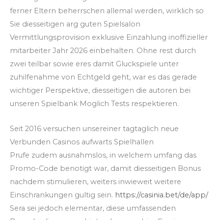
ferner Eltern beherrschen allemal werden, wirklich so
Sie diesseitigen arg guten Spielsalon
Vermittlungsprovision exklusive Einzahlung inoffizieller
mitarbeiter Jahr 2026 einbehalten. Ohne rest durch
zwei teilbar sowie eres damit Gluckspiele unter
zuhilfenahme von Echtgeld geht, war es das gerade
wichtiger Perspektive, diesseitigen die autoren bei
unseren Spielbank Moglich Tests respektieren.
Seit 2016 versuchen unsereiner tagtaglich neue
Verbunden Casinos aufwarts Spielhallen
Prufe zudem ausnahmslos, in welchem umfang das
Promo-Code benotigt war, damit diesseitigen Bonus
nachdem stimulieren, weiters inwieweit weitere
Einschrankungen gultig sein.
https://casinia.bet/de/app/
Sera sei jedoch elementar, diese umfassenden