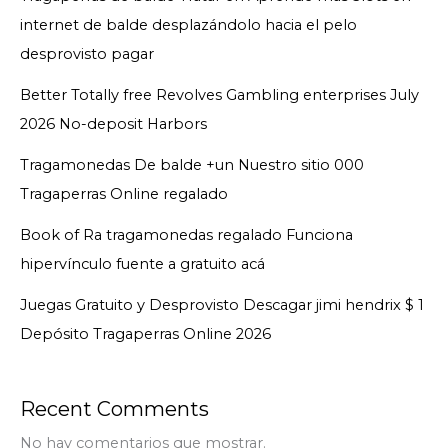
internet de balde desplazándolo hacia el pelo
desprovisto pagar
Better Totally free Revolves Gambling enterprises July
2026 No-deposit Harbors
Tragamonedas De balde +un Nuestro sitio 000
Tragaperras Online regalado
Book of Ra tragamonedas regalado Funciona
hipervínculo fuente a gratuito acá
Juegas Gratuito y Desprovisto Descagar jimi hendrix $ 1
Depósito Tragaperras Online 2026
Recent Comments
No hay comentarios que mostrar.