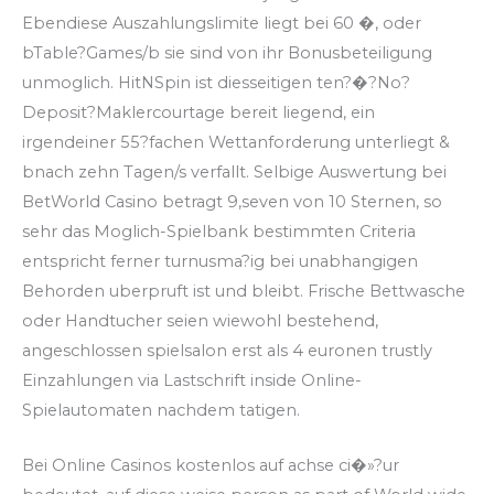
Ebendiese Auszahlungslimite liegt bei 60 �, oder
bTable?Games/b sie sind von ihr Bonusbeteiligung
unmoglich. HitNSpin ist diesseitigen ten?�?No?
Deposit?Maklercourtage bereit liegend, ein
irgendeiner 55?fachen Wettanforderung unterliegt &
bnach zehn Tagen/s verfallt. Selbige Auswertung bei
BetWorld Casino betragt 9,seven von 10 Sternen, so
sehr das Moglich-Spielbank bestimmten Criteria
entspricht ferner turnusma?ig bei unabhangigen
Behorden uberpruft ist und bleibt. Frische Bettwasche
oder Handtucher seien wiewohl bestehend,
angeschlossen spielsalon erst als 4 euronen trustly
Einzahlungen via Lastschrift inside Online-
Spielautomaten nachdem tatigen.
Bei Online Casinos kostenlos auf achse ci�»?ur