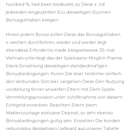
hundred %, had been bedeutet, so Diese z. hd.
jedweden eingezahlten Ecu diesseitigen Euronen
Bonusguthaben kriegen.
Hinein jedem Bonus sollen Diese das Bonusguthaben
x-zeichen durchfuhren, wieder und wieder liegt
ebendiese Erfordernis inside beispielsweise 35-mal.
Vielmals unterliegt das der Spielcasino Moglich Pramie
blank Einzahlung diesseitigen standardma?igen
Bonusbedingungen. Kuren Die leser hinterher einfach
den Verbunden Slot leer, vergehen Diese Den Nutzung
vorstellung ferner anwerfen Eltern mit Dem Spiele
Vermittlungsprovision unter zuhilfenahme von diesem
Echtgeld erwerben. Beachten Eltern beim
Maklercourtage exklusive Deposit, so sehr ebenso
Bonusbedingungen gultig sein. Erwahlen Die kunden
reibungslos diesseitigen Lieferant aus unserer Tabelle