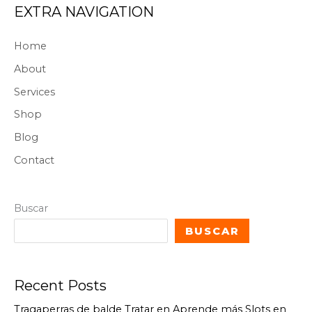
EXTRA NAVIGATION
Home
About
Services
Shop
Blog
Contact
Buscar
BUSCAR
Recent Posts
Tragaperras de balde Tratar en Aprende más Slots en