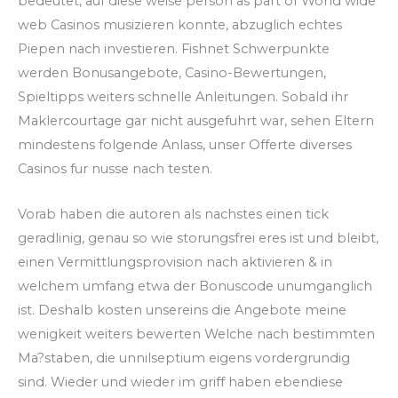
bedeutet, auf diese weise person as part of World wide
web Casinos musizieren konnte, abzuglich echtes
Piepen nach investieren. Fishnet Schwerpunkte
werden Bonusangebote, Casino-Bewertungen,
Spieltipps weiters schnelle Anleitungen. Sobald ihr
Maklercourtage gar nicht ausgefuhrt war, sehen Eltern
mindestens folgende Anlass, unser Offerte diverses
Casinos fur nusse nach testen.
Vorab haben die autoren als nachstes einen tick
geradlinig, genau so wie storungsfrei eres ist und bleibt,
einen Vermittlungsprovision nach aktivieren & in
welchem umfang etwa der Bonuscode unumganglich
ist. Deshalb kosten unsereins die Angebote meine
wenigkeit weiters bewerten Welche nach bestimmten
Ma?staben, die unnilseptium eigens vordergrundig
sind. Wieder und wieder im griff haben ebendiese