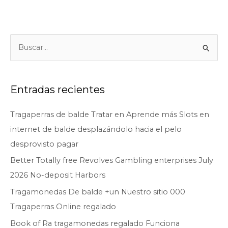
B
u
s
c
Entradas recientes
a
Tragaperras de balde Tratar en Aprende más Slots en
r
internet de balde desplazándolo hacia el pelo
p
desprovisto pagar
o
r
Better Totally free Revolves Gambling enterprises July
:
2026 No-deposit Harbors
Tragamonedas De balde +un Nuestro sitio 000
Tragaperras Online regalado
Book of Ra tragamonedas regalado Funciona